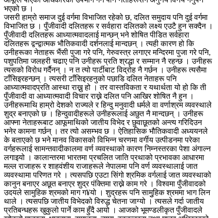
भएको छ ।
जसरी हाम्रो समाज दुई वर्गमा विभाजित रहेको छ, दलित समुदाय पनि दुई वर्गमा
विभाजित छ । पुँजीवादी दलितहरू र सर्वहारा दलितको लक्ष्य एउटै हुन सक्दैन ।
पुँजीवादी दलितहरू आध्यात्मवादलाई मान्छन् भने शोषित पीडित सर्वहारा
दलितहरू द्वन्द्वात्मक भौतिकवादी दर्शनलाई मान्दछन् । त्यही कारण हो कि
उनीहरूका नेताहरू भैंसी पुजा गरे पनि, गेरुवस्त्र लगाएर मन्दिरमा पुजा गरे पनि,
पशुपतिमा जलहरी चढाए पनि उनीहरू प्रति श्रद्धा र सम्मान नै रहन्छ । उनीहरू
त्यसको विरोध गर्दैनन् । न त त्यो पार्टीबाट विद्रोह नै गर्छन । उनीहरू त्यसैमा
टाँसिइरहन्छन् । त्यसरी टाँसिइरहनुको पछाडि दलित नेताहरू पनि
आध्यात्मवादप्रति आस्था राख्नु हो । तर वास्तविकता र यथार्थता यो हो कि ती
पुँजीवादी वा आध्यात्मवादी विचार राख्ने दलित पनि आखिर शोषित नै हुन ।
उनीहरूमाथि हाम्रो देशको राज्यले र हिन्दु मनुवादी धर्मले वा वर्णाश्रम व्यवस्थाले
शुद्र बनाएको छ । हिन्दुवादीहरूले उनीहरूलाई अछुत नै मान्दछन् । उनीहरू
आफ्ना नेताहरूबाट आफूमाथिको जातीय विभेद र छुवाछूतको अन्त्य गरिदिउन
भनेर कामना गर्छन् । तर त्यो असम्भव छ । ऐतिहासिक भौतिकवादी अध्ययनले
के बताएको छ भने मानव विकासको विभिन्न चरणमा वर्गीय उत्पीडनमा परेका
वर्गहरूलाई सामन्तवादीकालमा वर्ण व्यवस्थाको कारण निम्नस्तरका पेशा अंगाल्न
लगाइयो । कालान्तरमा भारतमा प्रचलित जाति प्रथाको प्रभावका आधारमा
मल्ल राजाहरू र शाहवंशीय राजाहरूले नेपालमा पनि वर्ण व्यवस्थालाई जात
व्यवस्थामा परिणत गरे । त्यसपछि एउटा सिंगो श्रमिक वर्गलाई जात व्यवस्थाको
कानुन बनाएर अछूत बनाएर शुद्र पंक्तिमा राख्ने काम गरे । विश्वमा पुँजीवादको
उदयले सामुहिक श्रमको माग ग¥यो । शुद्रहरू पनि सामुुहिक श्रममा भाग लिन
थाले । त्यसपछि जातीय विभेदको विरुद्ध चेतना जाग्यो । त्यसले गर्दा जातीय
प्रतिबन्धहरू खुकुलो पार्ने काम हुँदै आयो । आजको भूमण्डलीकृत पुँजीवादले