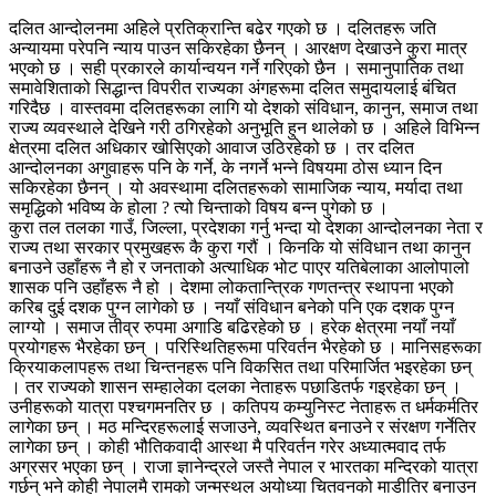
दलित आन्दोलनमा अहिले प्रतिक्रान्ति बढेर गएको छ । दलितहरू जति
अन्यायमा परेपनि न्याय पाउन सकिरहेका छैनन् । आरक्षण देखाउने कुरा मात्र
भएको छ । सही प्रकारले कार्यान्वयन गर्ने गरिएको छैन । समानुपातिक तथा
समावेशिताको सिद्धान्त विपरीत राज्यका अंगहरूमा दलित समुदायलाई बंचित
गरिदैछ । वास्तवमा दलितहरूका लागि यो देशको संविधान, कानुन, समाज तथा
राज्य व्यवस्थाले देखिने गरी ठगिरहेको अनुभूति हुन थालेको छ । अहिले विभिन्न
क्षेत्रमा दलित अधिकार खोसिएको आवाज उठिरहेको छ । तर दलित
आन्दोलनका अगुवाहरू पनि के गर्ने, के नगर्ने भन्ने विषयमा ठोस ध्यान दिन
सकिरहेका छैनन् । यो अवस्थामा दलितहरूको सामाजिक न्याय, मर्यादा तथा
समृद्धिको भविष्य के होला ? त्यो चिन्ताको विषय बन्न पुगेको छ ।
कुरा तल तलका गाउँ, जिल्ला, प्रदेशका गर्नु भन्दा यो देशका आन्दोलनका नेता र
राज्य तथा सरकार प्रमुखहरू कै कुरा गरौं । किनकि यो संविधान तथा कानुन
बनाउने उहाँहरू नै हो र जनताको अत्याधिक भोट पाएर यतिबेलाका आलोपालो
शासक पनि उहाँहरू नै हो । देशमा लोकतान्त्रिक गणतन्त्र स्थापना भएको
करिब दुई दशक पुग्न लागेको छ । नयाँ संविधान बनेको पनि एक दशक पुग्न
लाग्यो । समाज तीव्र रुपमा अगाडि बढिरहेको छ । हरेक क्षेत्रमा नयाँ नयाँ
प्रयोगहरू भैरहेका छन् । परिस्थितिहरूमा परिवर्तन भैरहेको छ । मानिसहरूका
क्रियाकलापहरू तथा चिन्तनहरू पनि विकसित तथा परिमार्जित भइरहेका छन्
। तर राज्यको शासन सम्हालेका दलका नेताहरू पछाडितर्फ गइरहेका छन् ।
उनीहरूको यात्रा पश्चगमनतिर छ । कतिपय कम्युनिस्ट नेताहरू त धर्मकर्मतिर
लागेका छन् । मठ मन्दिरहरूलाई सजाउने, व्यवस्थित बनाउने र संरक्षण गर्नेतिर
लागेका छन् । कोही भौतिकवादी आस्था मै परिवर्तन गरेर अध्यात्मवाद तर्फ
अग्रसर भएका छन् । राजा ज्ञानेन्द्रले जस्तै नेपाल र भारतका मन्दिरको यात्रा
गर्छन् भने कोही नेपालमै रामको जन्मस्थल अयोध्या चितवनको माडीतिर बनाउन