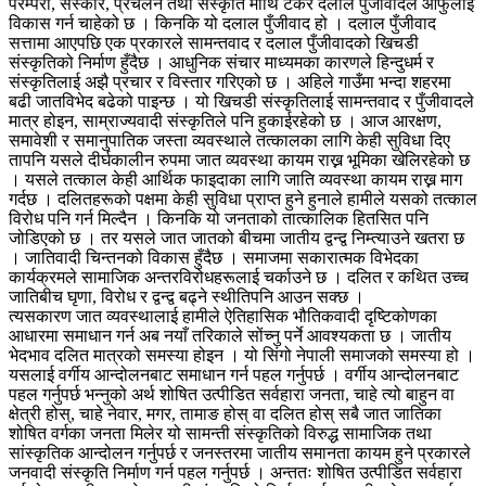
परम्परा, संस्कार, प्रचलन तथा संस्कृति माथि टेकेर दलाल पुँजीवादले आफुलाई
विकास गर्न चाहेको छ । किनकि यो दलाल पुँजीवाद हो । दलाल पुँजीवाद
सत्तामा आएपछि एक प्रकारले सामन्तवाद र दलाल पुँजीवादको खिचडी
संस्कृतिको निर्माण हुँदैछ । आधुनिक संचार माध्यमका कारणले हिन्दुधर्म र
संस्कृतिलाई अझै प्रचार र विस्तार गरिएको छ । अहिले गाउँमा भन्दा शहरमा
बढी जातविभेद बढेको पाइन्छ । यो खिचडी संस्कृतिलाई सामन्तवाद र पुँजीवादले
मात्र होइन, साम्राज्यवादी संस्कृतिले पनि हुकाईरहेको छ । आज आरक्षण,
समावेशी र समानुपातिक जस्ता व्यवस्थाले तत्कालका लागि केही सुविधा दिए
तापनि यसले दीर्घकालीन रुपमा जात व्यवस्था कायम राख्न भूमिका खेलिरहेको छ
। यसले तत्काल केही आर्थिक फाइदाका लागि जाति व्यवस्था कायम राख्न माग
गर्दछ । दलितहरूको पक्षमा केही सुविधा प्राप्त हुने हुनाले हामीले यसको तत्काल
विरोध पनि गर्न मिल्दैन । किनकि यो जनताको तात्कालिक हितसित पनि
जोडिएको छ । तर यसले जात जातको बीचमा जातीय द्वन्द्व निम्त्याउने खतरा छ
। जातिवादी चिन्तनको विकास हुँदैछ । समाजमा सकारात्मक विभेदका
कार्यक्रमले सामाजिक अन्तरविरोधहरूलाई चर्काउने छ । दलित र कथित उच्च
जातिबीच घृणा, विरोध र द्वन्द्व बढ्ने स्थीतिपनि आउन सक्छ ।
त्यसकारण जात व्यवस्थालाई हामीले ऐतिहासिक भौतिकवादी दृष्टिकोणका
आधारमा समाधान गर्न अब नयाँ तरिकाले सोंच्नु पर्ने आवश्यकता छ । जातीय
भेदभाव दलित मात्रको समस्या होइन । यो सिंगो नेपाली समाजको समस्या हो ।
यसलाई वर्गीय आन्दोलनबाट समाधान गर्न पहल गर्नुपर्छ । वर्गीय आन्दोलनबाट
पहल गर्नुपर्छ भन्नुको अर्थ शोषित उत्पीडित सर्वहारा जनता, चाहे त्यो बाहुन वा
क्षेत्री होस्, चाहे नेवार, मगर, तामाङ होस् वा दलित होस् सबै जात जातिका
शोषित वर्गका जनता मिलेर यो सामन्ती संस्कृतिको विरुद्ध सामाजिक तथा
सांस्कृतिक आन्दोलन गर्नुपर्छ र जनस्तरमा जातीय समानता कायम हुने प्रकारले
जनवादी संस्कृति निर्माण गर्न पहल गर्नुपर्छ । अन्ततः शोषित उत्पीडित सर्वहारा