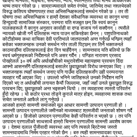
खोक्रो मानवता, भाइचारा, समानता, न्याय, स्वतन्त्रता तथा मानव अधिकारको
भाष्य तयार गरेको छ । साम्राज्यवादले समेत रंगभेद, जातिभेद तथा नश्लभेदको
विरुद्ध कतिपय घोषणापत्र तथा अभिसन्धिहरूलाई समर्थन गरेको छ । तर ती
घोषणा तथा अभिसन्धिहरू र हाम्रै देशका संवैधानिक व्यवस्था वा कानुन भन्दा
हिन्दुवादी सामाजिक संस्कार, परम्परा यति मजबुत छन् कि स्वयं कानुन
पालकहरूले नै कानुन अनुसार कार्वाही वा दण्ड सजाय गर्न सक्दैनन् । त्यसैले
न्यायको खोजी गर्ने दलितहरू न्याय पाउन सकिरहेका छैनन् । पशुपतिनाथको
कोटीहोममा कथा वाचिका देवी प्रतिभाले जातपातको अन्त गर्नुपर्छ भन्छिन् त्यहाँ
बसेका भक्तजनहरू उनको समर्थन गरेर ताली पिट्छन् तर तिनै भक्तजनले
काठमाडौंमा दलितहरूलाई डेरा दिन चाहँदैनन् । सामन्तवाद यति बलियो छ कि
स्वयं धर्मगुरुहरूको निर्देशनले पनि असर गर्दैन । पण्डित नारायण प्रसाद
पोख्रेलले ३० वर्ष अघि अर्घाखाँचीको मथुरावेशीमा महायज्ञमा प्रवचन दिंदा
आफ्नो आसनसँगै दलितहरूलाई बसालेर छुवाछूतको विरोध जनाएका थिए । तर
भक्तजनहरू त्यहाँ समर्थन जनाए पनि गाउँमा दलितहरूसँग उही परम्परागत
व्यवहार गर्दै आएका थिए । उपल्लो भनिने जातिहरूले उनको निर्देशन मानि
दिएको भए त अर्घाखाँची लगायत कैयौं जिल्लामा, जहाँ जहाँ उनले छुवाछूत विरुद्ध
प्रवचन दिए, छुवाछूतको अन्त भइसक्ने थियो । तर व्यवहारमा त्यस्तो परिवर्तन
हुँदो रहेन्छ । यो कठोर प्रथा तोड्ने कुराले मात्र होइन, व्यवहारमा शासक तथा
सचेत जनताले आफैले लागु गर्नुपर्छ ।
आजको हाम्रो सामन्ती समाजको मूल आधार सामन्ती उत्पादन प्रणाली हो ।
सामन्ती उत्पादन प्रणालीले जमीनको माध्यमबाट श्रमजीवी जनताको शोषण गर्दै
आएको छ । हिजोको उत्पादन प्रणालीमा केही परिवर्तन त भएको छ । तर पनि
उत्पादन प्रणालीको साथसाथै हाम्रो चिन्तन प्रणालीमा सामन्ती अवशेष कायम
छ । देशमा दलाल पुँजीवादी व्यवस्था आए पनि त्यसले ब्रिटेनमा जस्तो
सामन्तवादमाथि निर्मम प्रहार गरेको छैन । बरु त्यही सामन्तवादका प्रथा,