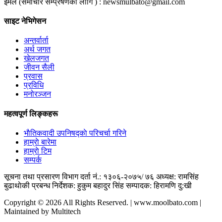
ईमेल (समाचार सम्प्रेषणका लागि ) :
newsmulbato@gmail.com
साइट नेभिगेसन
अन्तर्वार्ता
अर्थ जगत
खेलजगत
जीवन सैली
प्रवास
प्रविधि
मनोरञ्जन
महत्वपूर्ण लिङ्कहरू
भाैतिकवादी उपनिषद्काे परिचर्चा गरिने
हाम्राे बारेमा
हाम्राे टिम
सम्पर्क
सूचना तथा प्रसारण विभाग दर्ता नं.: १३०६-२०७५/ ७६
अध्यक्ष: रामसिंह
बुढाथाेकी
प्रबन्ध निर्देशक: हुकुम बहादुर सिंह
सम्पादक: हिरामणि दु:खी
Copyright © 2026 All Rights Reserved. | www.moolbato.com |
Maintained by Multitech