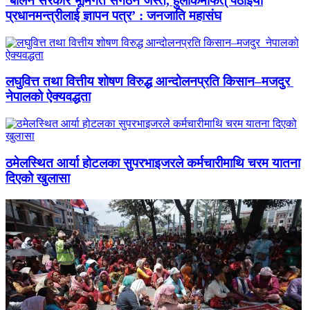
‘बालेन सरकार भूमिगत संगठन जस्तै, हुलाकमार्फत् पठाइयो
प्रधानमन्त्रीलाई ज्ञापन पत्र’ : जनजाति महासंघ
लघुवित्त तथा वित्तीय शोषण विरुद्ध आन्दोलनप्रति किसान–मजदुर
नेपालको ऐक्यवद्धता
ठमेलस्थित आर्या होटलका सुपरभाइजरले कर्मचारीमाथि चरम यातना
दिएको खुलासा