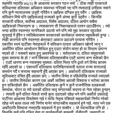
सहमति भएपछि ७६(२) कै आधारमा सरकार गठन भयो । ठीक त्यही प्रकारले
संविधानमा दलितका अधिकार व्यवस्था गरिएको भए पनि त्यसलाई उनीहरू नमाने
पनि कुनै न्यायालयमा उजुरी गरिंदैन र उहाँहरू दण्डित हुनु पर्दैन । उहाँहरू
संविधान मिचे पनि उहाँहरूलाई राज्यको कुनै अंगमा कुरो उठ्दैन । किनकि
सरकारी वकिल, सर्वोच्च अदालत, विशेष अदालत, दलित आयोग सबैमा
उहाँहरूको नियन्त्रण छ । त्यसकारण ती निकायहरूले प्रश्न उठाउँदैनन् । त्यो
भन्दा बाहिर स्वतन्त्र नागरिकले उठायो भने पनि त्यो मुद्दा सरकार रहुञ्जेल
सुनुवाई नै हुँदैन र त्यतिबेलासम्म सरकारको कार्यकाल समाप्त भइसकेको हुन्छ ।
त्यही कारणले पनि स्वतन्त्र क्षेत्रबाट आवाज उठाउने प्रयास गरिंदैन ।
एकातिर स्वयं पार्र्टीका नेताहरूले नै संविधान प्रदत्त अधिकार खोस्दै जानु र
अर्कोतिर दलित आन्दोलन शिथिल हुनु एउटा संयोग मात्र हो वा विभ्रम उत्पन्न
भएको हो ? यसबारे बहस हुनु आवश्यक छ । सर्वप्रथम त, दलित समुदायको
मुख्य समस्या के हो ? भन्ने विषयमा दलितहरूबीच एउटै धारणा बन्न सकेको छैन
। एउटै धारणा बन्न नसक्नुमा मुख्यतः दलित भित्र पनि ठूलो वर्ग विभेद कायम
रहँदै आएको छ । एकाथरी दलितहरू प्रतिक्रियावादी दलाल राज्य सत्तालाई
समर्थन गर्दै र सत्तामा सहभागी हुँदै आएका छन् । अर्काथरी दलितहरू राज्यको
सुविधाबाट वंचित हुँदै आएका छन् । जातीय विभेद त पहिलेदेखि राज्यले ल्याएको
छ । जातीय विभेदका कारण एक अर्को जातिमा आपसी विश्वास र भरोसा कायम
हुन सकिरहेको छैन । अर्कोतिर दलितहरू कुनै न कुनै राजनीतिक दलहरूको
समर्थक, भोटर वा त्यो दलको दलित भातृ संगठनको सदस्य वा नेता रहेका हुन्छन्
। त्यसरी कुनै दलित नेताले राम्रै कुरा उठाएको रहेछ भने पनि अर्कोले उसलाई
पार्टीगत आधारमा विश्लेषण गर्छ र माथि नेतृत्व पंक्तिले सहकार्यको निर्णय गरेको
रहेछ भने बल्ल तल्ल त्यो निर्णय मानेर संगठनबीच सहकार्य हुने गर्छ, नत्र भने एक
अर्कोप्रति विश्वास नभएपछि सहकार्य नै हुन सक्दैन । यो स्वाभाविक पनि हो ।
किनकि कुनै पनि दलित नेता वा कार्यकर्ताको सामन्ती, पुँजीवादी, जनवादी वा