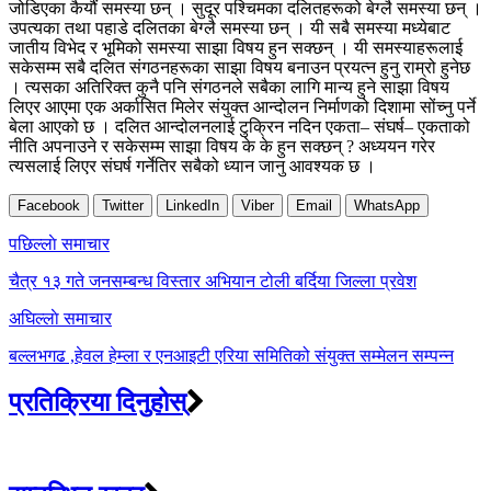
जोडिएका कैयौं समस्या छन् । सुदूर पश्चिमका दलितहरूको बेग्लै समस्या छन् ।
उपत्यका तथा पहाडे दलितका बेग्लै समस्या छन् । यी सबै समस्या मध्येबाट
जातीय विभेद र भूमिको समस्या साझा विषय हुन सक्छन् । यी समस्याहरूलाई
सकेसम्म सबै दलित संगठनहरूका साझा विषय बनाउन प्रयत्न हुनु राम्रो हुनेछ
। त्यसका अतिरिक्त कुनै पनि संगठनले सबैका लागि मान्य हुने साझा विषय
लिएर आएमा एक अर्कासित मिलेर संयुक्त आन्दोलन निर्माणको दिशामा सोंच्नु पर्ने
बेला आएको छ । दलित आन्दोलनलाई टुक्रिन नदिन एकता– संघर्ष– एकताको
नीति अपनाउने र सकेसम्म साझा विषय के के हुन सक्छन् ? अध्ययन गरेर
त्यसलाई लिएर संघर्ष गर्नेतिर सबैको ध्यान जानु आवश्यक छ ।
Facebook
Twitter
LinkedIn
Viber
Email
WhatsApp
Post
पछिल्लाे समाचार
navigation
चैत्र १३ गते जनसम्बन्ध विस्तार अभियान टोली बर्दिया जिल्ला प्रवेश
अघिल्लाे समाचार
बल्लभगढ ,हेवल हेम्ला र एनआइटी एरिया समितिको संयुक्त सम्मेलन सम्पन्न
प्रतिक्रिया दिनुहोस्