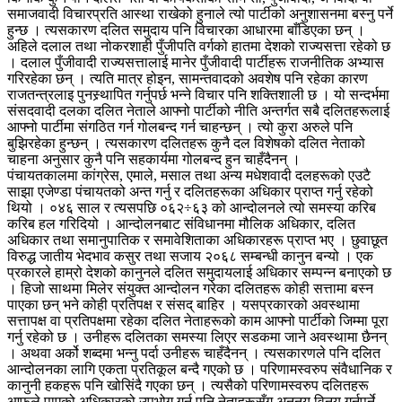
समाजवादी विचारप्रति आस्था राखेको हुनाले त्यो पार्टीको अनुशासनमा बस्नु पर्ने
हुन्छ । त्यसकारण दलित समुदाय पनि विचारका आधारमा बाँडिएका छन् ।
अहिले दलाल तथा नोकरशाही पुँजीपति वर्गको हातमा देशको राज्यसत्ता रहेको छ
। दलाल पुँजीवादी राज्यसत्तालाई मानेर पुँजीवादी पार्टीहरू राजनीतिक अभ्यास
गरिरहेका छन् । त्यति मात्र होइन, सामन्तवादको अवशेष पनि रहेका कारण
राजतन्त्रलाइ पुनस्र्थापित गर्नुपर्छ भन्ने विचार पनि शक्तिशाली छ । यो सन्दर्भमा
संसदवादी दलका दलित नेताले आफ्नो पार्टीको नीति अन्तर्गत सबै दलितहरूलाई
आफ्नो पार्टीमा संगठित गर्न गोलबन्द गर्न चाहन्छन् । त्यो कुरा अरुले पनि
बुझिरहेका हुन्छन् । त्यसकारण दलितहरू कुनै दल विशेषको दलित नेताको
चाहना अनुसार कुनै पनि सहकार्यमा गोलबन्द हुन चाहँदैनन् ।
पंचायतकालमा कांग्रेस, एमाले, मसाल तथा अन्य मधेशवादी दलहरूको एउटै
साझा एजेण्डा पंचायतको अन्त गर्नु र दलितहरूका अधिकार प्राप्त गर्नु रहेको
थियो । ०४६ साल र त्यसपछि ०६२÷६३ को आन्दोलनले त्यो समस्या करिब
करिब हल गरिदियो । आन्दोलनबाट संविधानमा मौलिक अधिकार, दलित
अधिकार तथा समानुपातिक र समावेशिताका अधिकारहरू प्राप्त भए । छुवाछूत
विरुद्ध जातीय भेदभाव कसुर तथा सजाय २०६८ सम्बन्धी कानुन बन्यो । एक
प्रकारले हाम्रो देशको कानुनले दलित समुदायलाई अधिकार सम्पन्न बनाएको छ
। हिजो साथमा मिलेर संयुक्त आन्दोलन गरेका दलितहरू कोही सत्तामा बस्न
पाएका छन् भने कोही प्रतिपक्ष र संसद् बाहिर । यसप्रकारको अवस्थामा
सत्तापक्ष वा प्रतिपक्षमा रहेका दलित नेताहरूको काम आफ्नो पार्टीको जिम्मा पूरा
गर्नु रहेको छ । उनीहरू दलितका समस्या लिएर सडकमा जाने अवस्थामा छैनन्
। अथवा अर्को शब्दमा भन्नु पर्दा उनीहरू चाहँदैनन् । त्यसकारणले पनि दलित
आन्दोलनका लागि एकता प्रतिकूल बन्दै गएको छ । परिणामस्वरुप संवैधानिक र
कानुनी हकहरू पनि खोसिंदै गएका छन् । त्यसैको परिणामस्वरुप दलितहरू
आफूले पाएको अधिकारको उपभोग गर्न पनि नेताहरूसँग अनुनय विनय गर्नुपर्ने