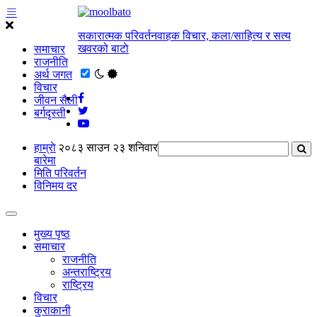
सकारात्मक परिवर्तनवाहक विचार, कला/साहित्य र सत्य
खवरको बाटाे
समाचार
राजनीति
अर्थ जगत
विचार
जीवन सैली
बर्गदृस्ती
हाम्राे
२०८३ साउन २३ शनिवार
बारेमा
मिति परिवर्तन
विनिमय दर
मुख्य पृष्ठ
समाचार
राजनीति
अन्तराष्ट्रिय
राष्ट्रिय
विचार
कुराकानी