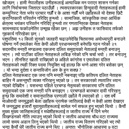
खोज्छन् । हामी नेपालीहरू उनीहरूलाई अत्याधिक मन पराएर शासन गर्नका
लागि निर्वाचनमा जिताएर पठाउँछौं । त्यसप्रकारका हिन्दुवादी नेताहरूलाई हामी
कम्युनिस्ट नेता भनेर प्रचार गर्छौं र के आशा गर्छौं भने उहाँहरूले यो देशमा छिटै
क्रान्तिकारी परिवर्तन गरिदिए हुन्थ्यो । सामाजिक, सांस्कृतिक तथा आर्थिक
क्षेत्रमा भयंकर परिवर्तन गरिदिए हुन्थ्यो तर गणतान्त्रिक देशका नेताहरू
सामन्तवाद फर्काउनेतिर उन्मूख रहेका छन् । अझ उनीहरू त फासिवाद तर्फको
गृहकार्य गरिरहेका छन् ।
पशुपतिमा १२ किलो सुनको जलहरी चढाउनेदेखि चितवनमा अयोध्यापुरी बनाउने
घोषणा गर्ने एमालेका नेता केपी ओली प्रधानमन्त्री बनेपछि गठन गरेको २१
सदस्यीय मन्त्री मण्डलमा एकजना दलित समुदायको नेतालाई मन्त्री बनाउनु
भएन । त्यो पार्टीका दलित नेताहरूले लबिङ गरेको पनि चर्चा भयो । तर बनाउनु
भएन । तीनसिट खाली राखिएको छ अहिले कांग्रेस र एमालेका दलित
नेताहरूको त्यही रिक्त पदमा नियुक्ति भई हाल्छ कि भन्ने आशा गरेर बसेका छन्
। यो भन्दा दुर्दशा र कन्तविजोग अरु के हुन सक्छ ?
दलित नेताहरूबाट एक जना पनि मन्त्री नबनाइए पछि कतिपय दलित नेताहरू
बाहिर नै असन्तुष्टी व्यक्त गरिरहनु भएको छ । तर सरकारको त्यतातिर ध्यान
गएको देखिंदैन । यसभन्दा पहिले प्रचण्ड नेतृत्वको सरकारमा पनि दलित
समुदायको एक जना मन्त्री पनि बनाइएन । प्रचण्डले बारम्बार दावी गरिरहनु
हुन्छ कि समावेशी र समानुपातिक प्रणाली उहाँले नै ल्याएको हो । दश वर्षे
माओवादी जनयुद्धको बेला उहाँहरू प्रत्येक जातिलाई केही न केही आशा देखाएर
नै जनयुद्धमा हजारौं युवायुवतीहरूलाई सामेल गर्न सफल हुनु भएको थियो । कैयौं
मुख्य मुख्य जातिहरूलाई र मधेशीहरूलाई त जातीय राज्य नै दिने भनेर
विखण्डनको नीति ल्याउनु भएको थियो र जातीय आधारमा चौध वटा राज्यमा
लामो समय अडान लिनु भएको थियो । जातीय राज्य वितरण गरिएको भए त्यो
भन्दा कैयौं धेरै जातीय राज्य बन्ने थिए । अन्ततः भौगोलिक आधारमा ७ वटा