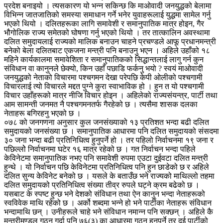
प्रदेश बनाइयो । त्यसकारण यो भन्न सकिन्छ कि माओवादी जनयुद्धको बेलामा
विभिन्न जातजातिको समस्या समाधान गर्ने भनेर युवाहरूलाई युद्धमा सामेल गर्नु
भएको थियो । दलितहरूका लागि समावेशी र समानुपातिक मात्र होइन, गैर
भौगोलिक राज्य समेतको घोषणा गर्नु भएको थियो । तर तात्कालिन अवस्थामा
दलित समुदायलाई राज्यको मालिक बनाउन चाहने प्रचण्डले आफू प्रधानमन्त्री
बनेको बेला दलितबाट एकजना मन्त्री पनि बनाउनु भएन । अहिले उहाँको १८
महिने कार्यकालमा समावेशिता र समानुपातिकको सिद्धान्तलाई लागु गर्न कुन
संविधान वा कानुनले छेक्यो, किन उहाँ पछाडि फर्कनु भयो ? स्वयं माओवादी
जनयुद्धको नेताको विचारमा पश्चगमन देखा परेपछि केपी ओलीको पश्चगामी
विचारलाई त्यो विचारले मद्दत पुग्ने कुरा स्वाभाविक हो । हुन त यो पश्चगामी
विचार उहाँहरूको मात्र नीजि विचार होइन । अहिलेको राज्यसंयन्त्र, पार्टी तथा
आम सामन्ती जनमत नै पश्चगमनतर्फ गैरहेको छ । त्यसैमा शासक दलका
नेताहरू बगिरहनु भएको छ ।
०७८ को जनगणना अनुसार कुल जनसंख्याको १३ प्रतिशत भन्दा बढी दलित
समुदायको जनसंख्या छ । समानुपातिक आधारमा पनि दलित समुदायको संसदमा
३० जना भन्दा बढी प्रतिनिधित्व हुनुपर्ने हो । तर पहिलो निर्वाचनमा १९ जना र
पछिल्लोे निर्वाचनमा घटेर १६ मात्र रहेको छ । गत निर्वाचन भन्दा पहिले
केविनेटमा समानुपातिक नभए पनि समावेशी रुपमा एउटा दुईवटा दलित मन्त्री
हुन्थे । यो निर्वाचन पछि केविनेटमा प्रतिनिधित्व पनि हुन छाडेको छ र अहिले
दलित सुन्य केविनेट बनेको छ । यसले के बताउँछ भने राज्यको माथिल्लो तहमा
दलित समुदायको प्रतिनिधित्व संख्या तीव्र रुपले घट्ने क्रम बढेको छ ।
यसबाट के स्पष्ट हुन्छ भने देशको संविधान तथा ऐन कानुन भन्दा नेताहरूको
स्वविवेक माथि रहेको छ । अर्को शब्दमा भन्ने हो भने पार्टीका नेताहरू संविधान
भन्दामाथि छन् । उनीहरूले चाहे भने संविधान नमान्न पनि सक्छन् । अहिले कै
मन्त्रीमण्डल गठन गर्दा पनि ७६(३) का आधारमा गठन हुनुपर्ने तर दुई पार्टीको