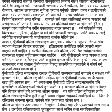
वर्गको जनवादी सत्ताले जनवादी संस्कृतिको निर्माण गर्छ र जातीय भेदभावलाई
जरैदेखि उन्मूलन गर्छ । जनवादी सत्तामा राज्यले सबैलाई शिक्षा, स्वास्थ्य उपचार,
रोजगार, आवास लगायतका सुविधा प्रदान गर्नुपर्छ, शोषण, दमन र उत्पीडनको
अन्त गर्छ र जनताको स्वतन्त्रताको रक्षा गर्छ । उच्च जातिका नाममा कायम
विशेषाधिकारको अन्त गरिन्छ । राज्यले सबै जात जातिलाई समान व्यवहार गर्छ ।
यसप्रकारको जनवादी व्यवस्था ल्याउन दलितको मात्र आन्दोलनले हुँदैन ।
सम्पूर्ण जात जातिबीच वर्गीय एकताबाट मात्र सम्भव छ । धर्म परिवर्तन गरेर
क्रिश्चयन, मुस्लिम, बुद्धिष्ट जे बने पनि जनवादी सत्ताद्वारा जाति व्यवस्थालाई
जरैदेखि नफालेसम्म यो जातीयताको कलंक मेटिने छैन ।
अन्तमा, पुँजीवादी दलित संगठनहरू कानुनमा संशोधन वा सुधार गरेर जातीय
भेदभाव मेटाउने विचार राख्दछन् । इतिहासमा उत्पीडित वर्गले त्यसरी न्याय
पाएको कतै पाइँदैन । त्यसैले नेपालमा पनि दलित, उत्पीडित सर्वहारावर्गको
राज्यसत्ता प्राप्त नहुँदासम्म न्याय पाइँदैन । यदि पुँजीवादले जात व्यवस्था अन्त
गर्ने भए भारतका दलितहरू जातीय मुक्ति प्राप्त गरिसकेका हुन्थे । त्यसकारण
सामन्तवाद तथा दलाल पुँजीवादका विरुद्ध राजनैतिक प्रकारले नै संघर्ष गर्नु
आजको आवश्यकता हो ।
पुँजीवादी दलित संगठनहरू दलाल पुँजीवादी राज्यसत्तालाई बचाउने र संरक्षण गर्ने
प्रयत्न गर्छन् । दलित भए पनि उनीहरू दलाल पुँजीवादी राज्यसत्ता कै पक्षमा
खडा हुँदै आएका छन् । यो अवस्थामा पुँजीवादी दलित संगठनहरूसँग पनि
प्रगतिशील दलितहरूको संघर्ष हुन सक्ने छ । यसबाट दलित आन्दोलन भित्र
पनि विचार संघर्ष हुने अवस्था आउन सक्छ । तर पनि दलित मुक्तिका लागि
दलित संगठनहरूबीच कुनै न कुनै रुपमा संयुक्त सहकार्य अपरिहार्य छ । किनकि
दलितका समस्या मूलतः सबैको एकै प्रकारका रहेका छन् ।
दलित आन्दोलन उठाउनका लागि भूगोल विशेषले गर्दा एकै प्रकारको नारा सम्भव
छैन । तराईका दलितहरूको छुवाछूतका साथै जमिन तथा नागरिकतासित