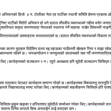
िस्तार अभियानको हिजो ४ न. टोलीका नेता एव पार्टीका स्थायी समिति हेमन्त प्
युनिष्ट पार्टीको मितेरी अभियान हो भने दलाल सँसदीय व्यवस्थाको गद्दीमा वसेर 
व्यवस्थित समृध्द जनगणतत्र नेपालको स्थापना गर्ने चाहन्छ राखेर विश्वभरी नाङ्
 र विस्तारवादको उक्साहटमा सल्लवलाएको छ।दलाल सँसदिय व्यवस्थाको विकल्प रा
का कारण युवाहरु विदेशिन वाध्य भइ पहाडका गाउँवस्ती खेतहरु रित्ता र वाझा रह
वस्थामा रहेको छ। जनआन्दोलन र जनयुध्दको उपलव्धको रक्षा गर्दै जनगणतात्रिक व्
का थिए।कार्यक्रमको सञ्चालन १ न। व्युरो अध्यक्षता हरि सुवेदी सञ्चालन सिसिएम
टलमा पत्रकार भेटधाट कार्यक्रम सम्पन्न गरेको छ।कार्यक्रममा विषयवस्तु प्रस्तुत
ले जिज्ञासालाइ स्पष्ट पारेका थिए।कार्यक्रमको सहजीकरण सिसिएम हरि प्रशाद
सिएम हुकुम खड्का र हरिप्रशाद सुवेदीले सम्वोधन गरेका थिए।कार्यक्रमको सञ्चाल
ली सदस्य दिनेश थापाले बिम्ब अनलाईन लाई वताएका छन।