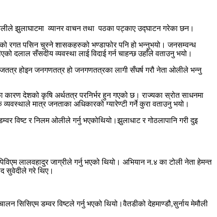
रकाश ओलीले झुलाघाटमा व्यानर वाचन तथा पठका पट्काए उद्घाटन गरेका छन।
जनताको रगत पसिन चुस्ने शासकहरुको भण्डाफोर पनि हो भन्नुभयो। जनसम्वन्ध
गीएको दलाल सँसदीय व्यवस्था लाई विदाई गर्न चाहन्छ उहाँले वताउनु भयो।
जतत्र होइन जनगणतत्र हो जनगणतत्रका लागी सँघर्ष गरौ नेता ओलीले भन्नु
ेका कारण देशको कृषि अर्थतत्र परनिर्भर हुन गएको छ। राज्यका स्रोत साधनमा
यवस्थाले मात्र जनताका अधिकारको ग्यारेण्टी गर्ने कुरा वताउनु भयो।
 डम्वर विष्ट र निलम ओलीले गर्नु भएकोथियो।झुलाधाट र गोठलापानि गरी दुइ
ि पिविएम लालवहादुर जाग्रीले गर्नु भएको थियो। अभियान न.४ का टोली नेता हेमन्त
 सुवेदीले गरे थिए।
न सिसिएम डम्वर विष्टले गर्नु भएको थियो।वैतडीको देहमाण्डौ,सुर्नाय मेमौली