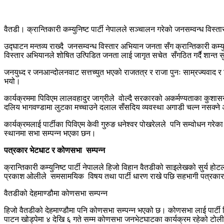
वैतडी। क्रान्तिकारी कम्युनिष्ट पार्टी नेपालले सञ्चालन गरेको जनसम्वन्ध व
उद्घाटन मन्तव्य राख्दै जनसम्वन्ध विस्तार अभियान जनता सँग क्रान्तिकारी कम्
विस्तार अभियानले शोषित उत्पिडित जनता लाई जागृत सचेत सँगठित गर्दै शान्त सु
जनयुध्द र जनआन्दोलनवाट सत्तच्युत भएको राजतत्र र राजा पुनः साम्रज्यवाद
भयो।
कार्यक्रममा पिविएम लालवहादुर जाग्रीले वोल्दै सरकारको अकर्मण्यताका कुशासन
दलिय भागवण्डामा लुटका मच्चाउने दलाल सँसदिय व्यवस्था अगाडी चल्न नसक्ने अ
कार्यक्रमलाई पार्टीका पिविएम केवी गुरुङ धनेश्वर पोखरेलले पनि सम्वोधन गरे
स्थानमा सभा सम्पन्न भएका छन।
पत्रकार
भेटधाट
र
कोणसभा
सम्पन्न
क्रान्तिकारी कम्युनिष्ट पार्टी नेपालले हिजो विहान वैतडीको साइलेखको सुर्य हो
प्रकाश ओलीले समसामयिक विषय तथा पार्टी धारण राखे पछि सहभागी पत्रकारहरु
वैतडीको देहमाण्डौमा कोणसभा सम्पन्न
हिजो वैतडीको देहमाण्डौमा पनि कोणसभा सम्पन्न भएको छ। कोणसभा लाई पार्टी सि
पाटन खोड्पेमा ४ देखि ६ गते सम्म कोणसभा जनभेटघाटका कार्यक्रम रहेको टो