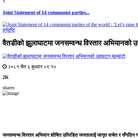
९
Joint Statement of 14 communist parties...
वर्गदृष्टि
वैतडीको झुलाघाटमा जनसम्वन्ध विस्तार अभियानको 
मूलबाटाे
२०८१ चैत ६ बुधवार ०९:१०
2K
shares
जनसम्वन्ध
विस्तार
अभियान
शोषित
उत्पिडित
जनतालाई
जागृत
सचेत
र
सँगठिन
गर