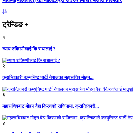
भाकपा(माओवादी) का पोलिटव्यूरो सदस्य मिसिर बेसारा गिरफ्तार
ट्रेन्डिङ
+
१
न्याय रुक्मिणीलाई कि राधालाई ?
२
क्रान्तिकारी कम्युनिष्ट पार्टी नेपालका महासचिव मोहन...
३
महासचिवबाट मोहन वैद्य किरणको राजिनामा, क्रान्तिकारी...
४