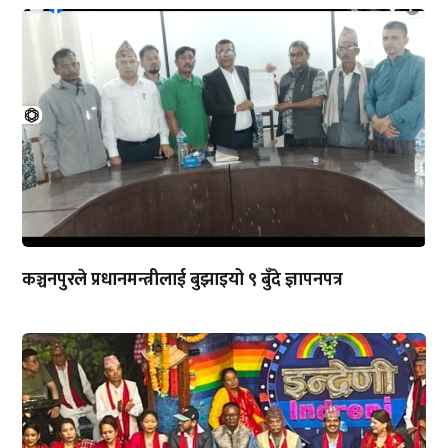
कञ्चनपुरले प्रधानमन्त्रीलाई बुझाइयो ९ बुँदे ज्ञापनपत्र