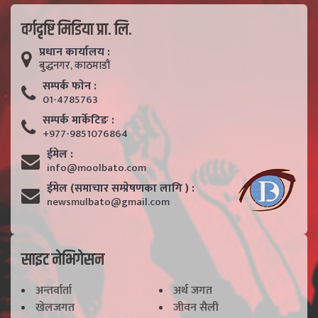
वर्गदृष्टि मिडिया प्रा. लि.
प्रधान कार्यालय :
बुद्धनगर, काठमाडाैं
सम्पर्क फाेन :
01-4785763
सम्पर्क मार्केटिङ :
+977-9851076864
ईमेल :
info@moolbato.com
ईमेल (समाचार सम्प्रेषणका लागि ) :
newsmulbato@gmail.com
साइट नेभिगेसन
अन्तर्वार्ता
अर्थ जगत
खेलजगत
जीवन सैली