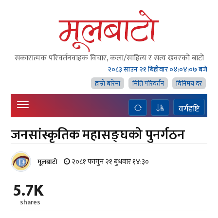
सकारात्मक परिवर्तनवाहक विचार, कला/साहित्य र सत्य खवरको बाटाे
२०८३ साउन २१ बिहीवार
०४:०४:०८ बजे
हाम्राे बारेमा
मिति परिवर्तन
विनिमय दर
वर्गदृष्टि
जनसांस्कृतिक महासङ्घको पुनर्गठन
२०८१ फागुन २१ बुधवार १४:३०
मूलबाटाे
5.7K
shares