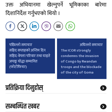
उक्त अभियानमा खेल्नुपर्ने भूमिकाका बारेमा
दिशानिर्देश गर्नुभएको थियो ।
Post
पछिल्लाे समाचार
अघिल्लाे समाचार
navigation
सहिद सप्ताहको अन्तिम दिन
The ICOR strongly
सहिद-वेपत्ता परिवार तथा घाइते
condemns the invasion
अपाङ्ग योद्धा सम्मानित
of Congo by Rwandan
(फोटोफिचर)
troops and the blockade
of the city of Goma
प्रतिक्रिया दिनुहोस्
सम्बन्धित खबर