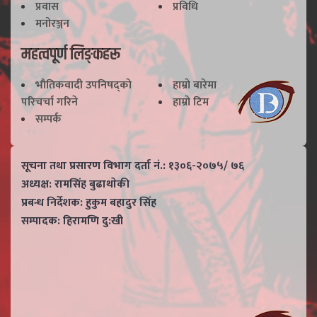
प्रवास
प्रविधि
मनोरञ्जन
महत्वपूर्ण लिङ्कहरू
भाैतिकवादी उपनिषद्काे
हाम्राे बारेमा
परिचर्चा गरिने
हाम्राे टिम
सम्पर्क
सूचना तथा प्रसारण विभाग दर्ता नं.: १३०६-२०७५/ ७६
अध्यक्ष: रामसिंह बुढाथाेकी
प्रबन्ध निर्देशक: हुकुम बहादुर सिंह
सम्पादक: हिरामणि दु:खी