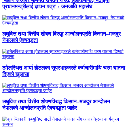
‘बालेन सरकार भूमिगत संगठन जस्तै, हुलाकमार्फत् पठाइयो
प्रधानमन्त्रीलाई ज्ञापन पत्र’ : जनजाति महासंघ
लघुवित्त तथा वित्तीय शोषण विरुद्ध आन्दोलनप्रति किसान–मजदुर
नेपालको ऐक्यवद्धता
ठमेलस्थित आर्या होटलका सुपरभाइजरले कर्मचारीमाथि चरम यातना
दिएको खुलासा
लघुवित्त तथा वित्तीय शोषणविरुद्ध किसान–मजदुर आन्दोलन
नेपालको आन्दोलनप्रति ऐक्यबद्धता जाहेर