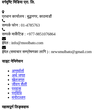
वर्गदृष्टि मिडिया प्रा. लि.
प्रधान कार्यालय :
बुद्धनगर, काठमाडाैं
सम्पर्क फाेन :
01-4785763
सम्पर्क मार्केटिङ :
+977-9851076864
ईमेल :
info@moolbato.com
ईमेल (समाचार सम्प्रेषणका लागि ) :
newsmulbato@gmail.com
साइट नेभिगेसन
अन्तर्वार्ता
अर्थ जगत
खेलजगत
जीवन सैली
प्रवास
प्रविधि
मनोरञ्जन
महत्वपूर्ण लिङ्कहरू