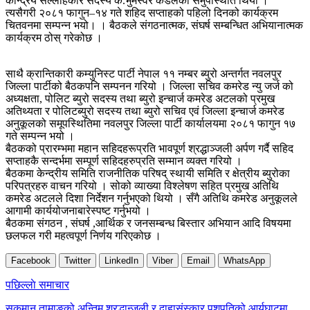
केन्द्रिय सल्लाहकार सदस्य क.भुमेस्वर कडेलको समुपस्थिति थियो ।
त्यसैगरी २०८१ फागुन–१४ गते शहिद सप्ताहको पहिलो दिनको कार्यक्रम
चितवनमा सम्पन्न भयो। । बैठकले संगठनात्मक, संघर्ष सम्बन्धित अभियानात्मक
कार्यक्रम ठोस् गरेकोछ ।
साथै क्रान्तिकारी कम्युनिस्ट पार्टी नेपाल ११ नम्बर ब्युरो अन्तर्गत नवलपुर
जिल्ला पार्टीको बैठकपनि सम्पनन गरियो । जिल्ला सचिव कमरेड न्यु जर्ज को
अध्यक्षता, पोलिट ब्युरो सदस्य तथा ब्युरो इन्चार्ज कमरेड अटलको प्रमुख
अतिथ्यता र पोलिटब्युरो सदस्य तथा ब्युरो सचिव एवं जिल्ला इन्चार्ज कमरेड
अनुकूलको समूपस्थितिमा नवलपुर जिल्ला पार्टी कार्यालयमा २०८१ फागुन १७
गते सम्पन्न भयो ।
बैठकको प्रारम्भमा महान सहिदहरूप्रति भावपूर्ण श्रद्धाञ्जली अर्पण गर्दै सहिद
सप्ताहकै सन्दर्भमा सम्पूर्ण सहिदहरुप्रति सम्मान व्यक्त गरियो ।
बैठकमा केन्द्रीय समिति राजनीतिक परिषद् स्थायी समिति र क्षेत्रीय ब्युरोका
परिपत्रहरु वाचन गरियो । सोको व्याख्या विश्लेषण सहित प्रमुख अतिथि
कमरेड अटलले दिशा निर्देशन गर्नुभएको थियो । सँगै अतिथि कमरेड अनुकूलले
आगामी कार्ययोजनाबारेस्पष्ट गर्नुभयो ।
बैठकमा संगठन , संघर्ष ,आर्थिक र जनसम्बन्ध बिस्तार अभियान आदि विषयमा
छलफल गरी महत्वपूर्ण निर्णय गरिएकोछ ।
Facebook
Twitter
LinkedIn
Viber
Email
WhatsApp
Post
पछिल्लाे समाचार
navigation
सुकमान तामाङको अन्तिम श्रद्धान्जली र दाहासंस्कार पशुपतिको आर्यघाटमा