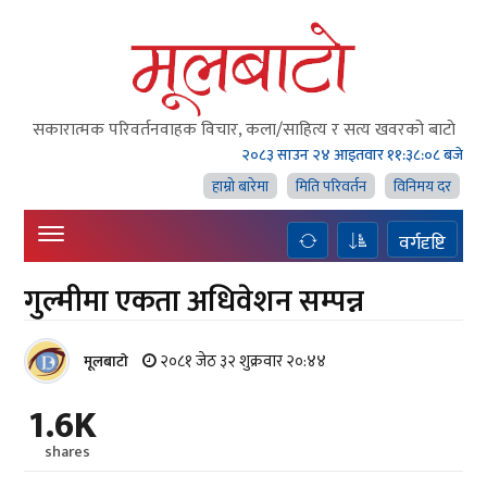
सकारात्मक परिवर्तनवाहक विचार, कला/साहित्य र सत्य खवरको बाटाे
२०८३ साउन २४ आइतवार
११:३८:०९ बजे
हाम्राे बारेमा
मिति परिवर्तन
विनिमय दर
वर्गदृष्टि
गुल्मीमा एकता अधिवेशन सम्पन्न
२०८१ जेठ ३२ शुक्रवार २०:४४
मूलबाटाे
1.6K
shares