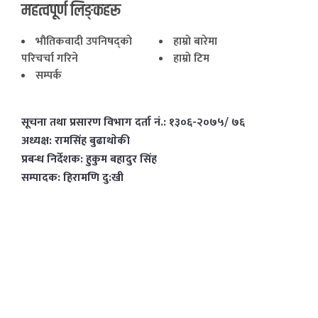
महत्वपूर्ण लिङ्कहरू
भाैतिकवादी उपनिषद्काे
हाम्राे बारेमा
परिचर्चा गरिने
हाम्राे टिम
सम्पर्क
सूचना तथा प्रसारण विभाग दर्ता नं.: १३०६-२०७५/ ७६
अध्यक्ष: रामसिंह बुढाथाेकी
प्रबन्ध निर्देशक: हुकुम बहादुर सिंह
सम्पादक: हिरामणि दु:खी