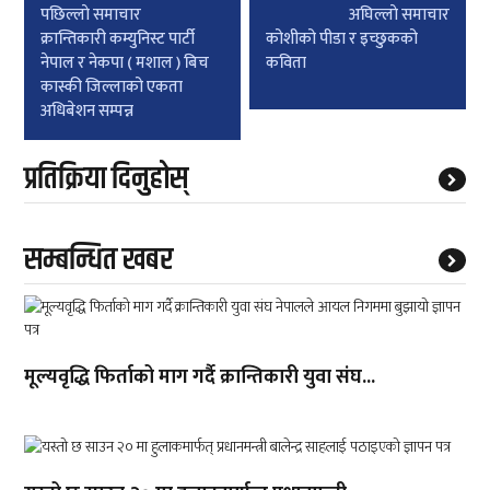
Post
पछिल्लाे समाचार
अघिल्लाे समाचार
navigation
क्रान्तिकारी कम्युनिस्ट पार्टी
कोशीको पीडा र इच्छुकको
नेपाल र नेकपा ( मशाल ) बिच
कविता
कास्की जिल्लाको एकता
अधिबेशन सम्पन्न
प्रतिक्रिया दिनुहोस्
सम्बन्धित खबर
मूल्यवृद्धि फिर्ताको माग गर्दै क्रान्तिकारी युवा संघ...