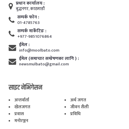
प्रधान कार्यालय :
बुद्धनगर, काठमाडाैं
सम्पर्क फाेन :
01-4785763
सम्पर्क मार्केटिङ :
+977-9851076864
ईमेल :
info@moolbato.com
ईमेल (समाचार सम्प्रेषणका लागि ) :
newsmulbato@gmail.com
साइट नेभिगेसन
अन्तर्वार्ता
अर्थ जगत
खेलजगत
जीवन सैली
प्रवास
प्रविधि
मनोरञ्जन