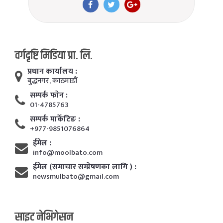
वर्गदृष्टि मिडिया प्रा. लि.
प्रधान कार्यालय :
बुद्धनगर, काठमाडाैं
सम्पर्क फाेन :
01-4785763
सम्पर्क मार्केटिङ :
+977-9851076864
ईमेल :
info@moolbato.com
ईमेल (समाचार सम्प्रेषणका लागि ) :
newsmulbato@gmail.com
साइट नेभिगेसन