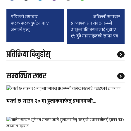
Post
पछिल्लाे समाचार
अघिल्लाे समाचार
navigation
फरक फरक दुर्घटनामा ४
प्राध्यापक संघ संगठनहरूले
जनाको मृत्यु
उपकूलपति बराललाई बुझाए
१५ बुँदे मागसहितको ज्ञापन पत्र
प्रतिक्रिया दिनुहोस्
सम्बन्धित खबर
यस्तो छ साउन २० मा हुलाकमार्फत् प्रधानमन्त्री...