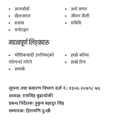
अन्तर्वार्ता
अर्थ जगत
खेलजगत
जीवन सैली
प्रवास
प्रविधि
मनोरञ्जन
महत्वपूर्ण लिङ्कहरू
भाैतिकवादी उपनिषद्काे
हाम्राे बारेमा
परिचर्चा गरिने
हाम्राे टिम
सम्पर्क
सूचना तथा प्रसारण विभाग दर्ता नं.: १३०६-२०७५/ ७६
अध्यक्ष: रामसिंह बुढाथाेकी
प्रबन्ध निर्देशक: हुकुम बहादुर सिंह
सम्पादक: हिरामणि दु:खी