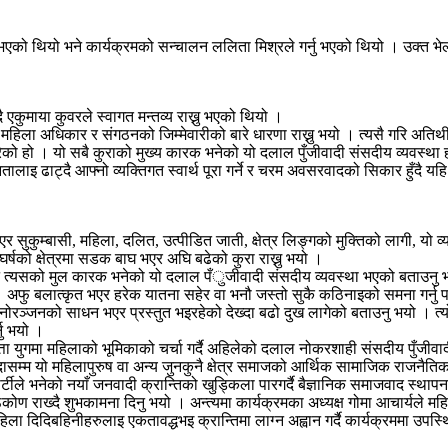
न भएको थियो भने कार्यक्रमको सन्चालन ललिता मिश्रले गर्नु भएको थियो । उक्त भ
ख्दै एकुमाया कुवरले स्वागत मन्तव्य राख्नु भएको थियो ।
दिदै महिला अधिकार र संगठनको जिम्मेवारीको बारे धारणा राख्नु भयो । त्यसै गरि अति
हो । यो सबै कुराको मुख्य कारक भनेको यो दलाल पुँजीवादी संसदीय व्यवस्था हो । 
जनतालाइ ढाट्दै आफ्नो व्यक्तिगत स्वार्थ पूरा गर्ने र चरम अवसरवादको सिकार हुँदै 
भएर सुकुम्बासी, महिला, दलित, उत्पीडित जाती, क्षेत्र लिङ्गको मुक्तिको लागी, यो 
घर्षको क्षेत्रमा सडक बाघ भएर अघि बढेको कुरा राख्नु भयो ।
र हुदैन त्यसको मुल कारक भनेको यो दलाल पँुजीवादी संसदीय व्यवस्था भएको बत
 बलात्कृत भएर हरेक यातना सहेर वा भनौ जस्तो सुकै कठिनाइको समना गर्नु परेपनी प
ोरञ्जनको साधन भएर प्रस्तुत भइरहेको देख्दा बढो दुख लागेको बताउनु भयो । त्यो
नु भयो ।
 युगमा महिलाको भूमिकाको चर्चा गर्दै अहिलेको दलाल नोकरशाही संसदीय पुँजीवाद
दासम्म यो महिलापुरुष वा अन्य जुनकुनै क्षेत्र समाजको आर्थिक सामाजिक राजनैतिक स
टीले भनेको नयाँ जनवादी क्रान्तिको खुड्किला पारगर्दै बैज्ञानिक समाजवाद स्थापना ग
न दृस्ठिकोण राख्दै शुभकामना दिनु भयो । अन्त्यमा कार्यक्रमका अध्यक्ष गोमा आचार्यल
 सबै महिला दिदिबहिनीहरुलाइ एकतावद्धभइ क्रान्तिमा लाग्न अह्वान गर्दै कार्यक्रममा 