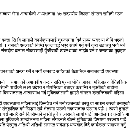
ेलाव्दारा गोमा आचार्यको अध्यक्षतामा १७ सदस्यीय जिल्ला संगठन समिती गठन
थी वक्ता सि बि लामाले कार्यक्रमलाई शुभकामना दिदै राज्य व्यवस्था दोषि भएको
यसको अन्त्यको निम्ति एकतावद्ध भएर संघर्ष गर्नु पर्ने कुरा उठाउनु भयो भने
यहि संसदीय दलाल नोकरशाही पुँजीवादी व्यवस्थाको नाइके बने र जनताका मुद्दाहरु
व्यवस्थाको अन्त्य गर्ने र नयाँ जनवाद सहितको बैज्ञानिक समाजवादी व्यवस्था
ाउनु भयो । समाजको अमानवीय क्रूर सति प्रथा भोगेर आएका महिलाहरु ऐतिहसिक
ार्टीको लक्ष्य उद्देश्य र गोपनियता बचाएर क्रान्ति र मुक्तीको बाटोमा
 बिरासतलाइ आत्मासाथ गर्दै मुक्तिकोलागी हाम्रो संगठन क्रान्तिकारी महिला
ी व्यवस्थामा महिलालाई किनवेच गर्ने मनोरञ्जनको बस्तु वा साधन जस्तो बनाएको
ंस्कृतिक बर्ग लिङ्ग सबै क्षेत्रमा यस्को नकारात्मक प्रभाव पर्छ । त्यसो हुनाले
र्दा मात्रै सबै किसिमको मुक्ती हुने र त्यसको लागी पार्टी आन्दोलन र क्रान्तिमा
े महिला मुक्तिको आन्दोलनमा महिला संगठनले खेल्ने भुमिकाको विषयमा प्रकाश पार्दै
उपस्थिति प्रमुख अतिथी अतिथी लगाएत सबैलाइ धन्यवाद दिदै कार्यक्रम समापन गर्नु