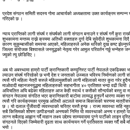
प्रदेश संगठन समिती सदस्य गोमा आचार्यको अध्यक्षतामा उक्त कार्यक्रम सम्पन्
गरिएको छ ।
न्याय प्राप्तिको लागी संघर्ष र संघर्षको लागी संगठन बनाउने र संघर्ष गर्ने कुरा रा
शुभकामना मन्तव्य राख्ने क्रममा अतिथी वक्ताहरु दुर्गा देबि सुवेदीले शुभकामना 
कारण सुकुम्बासीको समस्या आएको, महिलाहरुले अनेक थरिको दुख कष्ट झेल्नुपरेको 
जिल्ला संयोजक बिश्वासले जनयुद्धको नेतृत्व गरेर आमुल परिवर्तन गर्छु भन्नेहरु 
ज्युको त्यु छोडिदिए ।
अब यो अबस्थामा हाम्रो पार्टी क्रान्तिकारी कम्युनिस्ट पार्टी नेपालले एकढिक्का 
ल्याउन संघर्ष गरिरहेको छ भन्दै देश र जनताको उज्ज्वल भविस्य निर्माणको लागी सं
त्यसै गरि महिला नेत्री सरुले महिलामुक्तीको लागी महिलाको मात्र कुरा गरे
माओवादी महानजनयुद्धमा महिलाहरुको सहभागीता ४० प्रतिशत भन्दा वढी थियो । अफु
अविचलित अघि बढेका महिलाहरु आज केही स्वार्थ र कसैको सौन्दर्यको बस्तु वा मन
संगठन नेपालमा संगठित भएर क्रान्तिकारी बाटोमा लाम्वद्ध हुनुपर्ने धारणा व्यक्त गर्
त्यसै गरि कार्यक्रमका प्रमुख अतिथी अटलले समाज बिकासको चरणमा मात्रीसत्ता
छ । यो दलाल पुँजीवादी व्यवस्थाको चरित्र यस्तै हुन्छ । राज्य व्यवस्था सहि नहु
सबै किसिमको शोषण उत्पीडनको अन्त्यको निम्ति यो व्यवस्थाको अन्त्य र हाम्रो पार्
लाग्न सबैलाइ आह्वान गर्दै माहान लक्ष्य उद्देश्य साम्यवादमा पुग्ने पार्टीको लाइ
संगठनले दिएको जिम्मेवारी दृढता साथ कार्यन्वयन गर्ने प्रतिवद्द्ता व्यक्त गर्दै
भयो ।