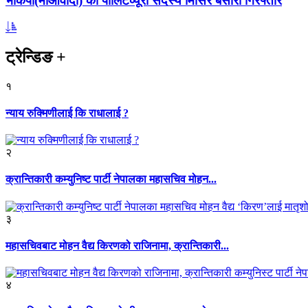
भाकपा(माओवादी) का पोलिटव्यूरो सदस्य मिसिर बेसारा गिरफ्तार
ट्रेन्डिङ
+
१
न्याय रुक्मिणीलाई कि राधालाई ?
२
क्रान्तिकारी कम्युनिष्ट पार्टी नेपालका महासचिव मोहन...
३
महासचिवबाट मोहन वैद्य किरणको राजिनामा, क्रान्तिकारी...
४