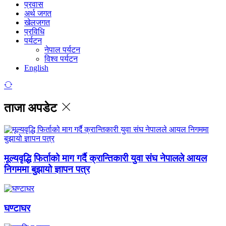
प्रवास
अर्थ जगत
खेलजगत
प्रविधि
पर्यटन
नेपाल पर्यटन
विश्व पर्यटन
English
ताजा अपडेट
मूल्यवृद्धि फिर्ताको माग गर्दै क्रान्तिकारी युवा संघ नेपालले आयल
निगममा बुझायो ज्ञापन पत्र
घण्टाघर