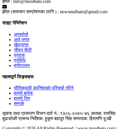
ईमेल :
info@moolbato.com
ईमेल (समाचार सम्प्रेषणका लागि ) :
newsmulbato@gmail.com
साइट नेभिगेसन
अन्तर्वार्ता
अर्थ जगत
खेलजगत
जीवन सैली
प्रवास
प्रविधि
मनोरञ्जन
महत्वपूर्ण लिङ्कहरू
भाैतिकवादी उपनिषद्काे परिचर्चा गरिने
हाम्राे बारेमा
हाम्राे टिम
सम्पर्क
सूचना तथा प्रसारण विभाग दर्ता नं.: १३०६-२०७५/ ७६
अध्यक्ष: रामसिंह
बुढाथाेकी
प्रबन्ध निर्देशक: हुकुम बहादुर सिंह
सम्पादक: हिरामणि दु:खी
Copyright © 2026 All Rights Reserved. | www.moolbato.com |