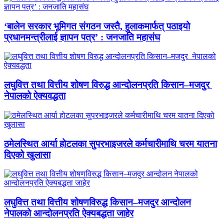
‘बालेन सरकार भूमिगत संगठन जस्तै, हुलाकमार्फत् पठाइयो
प्रधानमन्त्रीलाई ज्ञापन पत्र’ : जनजाति महासंघ
लघुवित्त तथा वित्तीय शोषण विरुद्ध आन्दोलनप्रति किसान–मजदुर
नेपालको ऐक्यवद्धता
ठमेलस्थित आर्या होटलका सुपरभाइजरले कर्मचारीमाथि चरम यातना
दिएको खुलासा
लघुवित्त तथा वित्तीय शोषणविरुद्ध किसान–मजदुर आन्दोलन
नेपालको आन्दोलनप्रति ऐक्यबद्धता जाहेर