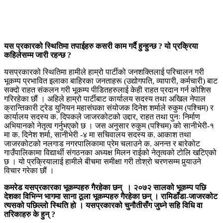
यस प्रकारको स्थितिमा तपाईहरु कसरी काम गर्दै हुन्हुन्छ ? यो प्रक्रिया
कहिलेसम्म जारी रहन्छ ?
यसप्रकारको स्थितिमा हामीले हाम्रो पार्टीको जनशक्तिलाई परिचालन गरी
भूकम्प प्रभावित इलाका बाहिरका जनताहरू (उद्योगपति, व्यापारी, कर्मचारी) बाट
सक्दो राहत संकलन गरी भूकम्प पीडितहरुलाई केही राहत प्रदान गर्न कोशिस
गरिरहेका छौं । अहिले हाम्रो पार्टीबाट कार्यालय सदस्य तथा अखिल नेपाल
क्रान्तिकारी ट्रेड युनियन महासंघका संयोजक दिनेश शर्माले रुकुम (पश्चिम) र
कार्यालय सदस्य क. दिपकले जाजरकोटको उद्दार, राहत तथा पुनः निर्माण
अभियानको नेतृत्व गर्नुभएको छ । जस अनुसार रुकुम (पश्चिम) को सानीभेरी-१
मा क. दिनेश शर्मा, सानीभेरी -४ मा सचिवालय सदस्य क. आकाश तथा
जाजरकोटको नलगाड नगरपालिकामा प्रेम चलाउने क. अनन्त र बारेकोट
गाउँपालिकामा विद्यार्थी संगठनका अध्यक्ष मिलन राईको नेतृत्वको टोलि खटिएको
छ । यो प्रक्रियालाई हामीले बीचमा समीक्षा गरी तोश्रो चरणसम्म पुर्‍याउने
विचार गरेका छौं ।
कमरेड यसप्रकारका भूकम्पहरु गैरहेका छन् । २०७२ सालको भूकम्प पछि
देशका विभिन्न भागमा साना ठूला भूकम्पहरु गैरहेका छन् । रामिडाँडा-जाजरकोट
त्यसको पछिल्लो स्थिति हो । यसप्रकारको चुनौतीसँग जुध्ने सहि विधि वा
तरिकाहरु के हुन् ?