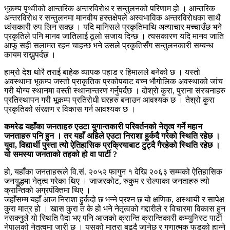
भूकम्प पृथ्वीको आन्तरिक अन्तरविरोध र सन्तुलनको परिणाम हो । आन्तरिक
अन्तरविरोध र सन्तुलनमा मानवीय हस्तक्षेपले अस्वभाविक अन्तरविरोधका साथै
ध्वंसकारी रुप लिन सक्छ । यदि मानिसले प्रकृतिमाथि अत्याचार मच्चाउँछ भने
प्रकृतिले पनि मानव जातिलाई ठूलो सजाय दिन्छ । त्यसकारण यदि मानव जाति
आफू सही सलामत रहन चाहन्छ भने उसले प्रकृतिसँग सन्तुलनकारी सम्बन्ध
कायम राख्नुपर्दछ ।
हाम्रो देश थोरै तराई बाहेक व्यापक पहाड र हिमालले बनेको छ । यस्तो
अवस्थामा भूकम्प जस्तो प्राकृतिक प्रकोपबाट बच्न भौगोलिक अवस्थाको जांच
गरी योग्य स्थानमा वस्ती स्थानान्तरण गर्नुपर्दछ । दोश्रो कुरा, पुराना संरचनाहरु
प्रतिस्थापन गरी भूकम्प प्रतिरोधी घरहरु बनाउन आवश्यक छ । तेश्रो कुरा
प्रकृतिको संरक्षण र विकास गर्न आवश्यक छ ।
कमरेड यहाँका जनताहरु एउटा युगान्तकारी परिवर्तनको नेतृत्व गर्ने महान
जनताहरु पनि हुन । तर यहाँ अहिले एउटा निराशा हुर्कदै गरेको स्थिति रहेछ ।
युवा, विद्यार्थी पुस्ता त्यो ऐतिहासिक प्रक्रियाबाट टुट्दै गैरहेको स्थिति रहेछ ।
यो समस्या जनताको तहको हो वा पार्टी ?
हो, यहाँका जनताहरूले वि.सं. २०५२ फागुन १ देखि २०६३ सम्मको ऐतिहासिक
जनयुद्धमा नेतृत्व गरेका थिए । जाजरकोट, रुकुम र रोल्पाका जनताहरु त्यो
क्रान्तिको अग्रपंक्तिमा थिए ।
जहाँसम्म यहाँ आज निराशा हुर्कदो छ भन्ने प्रश्न छ यो क्षणिक, अस्थायी र सापेक्ष
कुरा मात्र हो । खास कुरा त के हो भने नेतृत्वको गद्दारीले र विचारमा विकास हुन
नसक्नुले यो स्थिति पैदा भए पनि आजको क्रान्ति क्रान्तिकारी कम्युनिस्ट पार्टी
नेपालको नेतृत्वमा जारी छ । यसको मात्रा बढ्दै जानेछ र गुणात्मक फड्को हान्ने