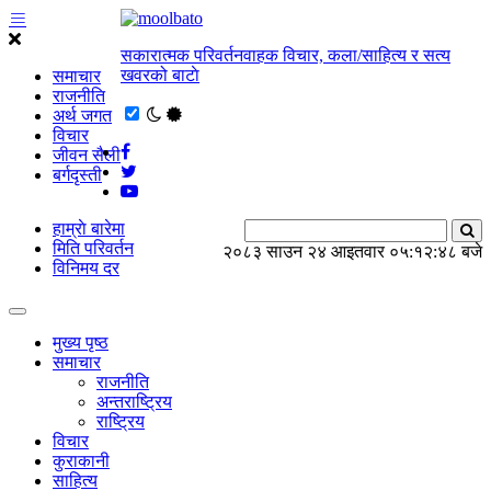
सकारात्मक परिवर्तनवाहक विचार, कला/साहित्य र सत्य
खवरको बाटाे
समाचार
राजनीति
अर्थ जगत
विचार
जीवन सैली
बर्गदृस्ती
हाम्राे बारेमा
मिति परिवर्तन
२०८३ साउन २४ आइतवार
०५:१२:४९ बजे
विनिमय दर
मुख्य पृष्ठ
समाचार
राजनीति
अन्तराष्ट्रिय
राष्ट्रिय
विचार
कुराकानी
साहित्य