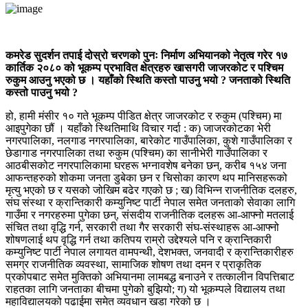
कमरेड सुदर्शन तपाई दोस्रो चरणको पुनः निर्माण अभियानको नेतृत्व गरेर १७
कार्तिक २०८० को भूकम्प प्रभावित क्षेत्रहरु खासगरी जाजरकोट र पश्चिम
रुकुम आउनु भएको छ । यहाँको स्थिति कस्तो पाउनु भयो ? जनताको स्थिति
कस्तो पाउनु भयो ?
हो, हामी मंसीर १० गते भूकम्प पीडित क्षेत्र जाजरकोट र रुकुम (पश्चिम) मा
आइपुगेका छौं । यहाँको स्थितिमाथि विचार गर्दा : क) जाजरकोटका भेरी
नगरपालिका, नलगाड नगरपालिका, बारेकोट गाउँपालिका, कुशे गाउँपालिका र
छेडागाड नगरपालिका तथा रुकुम (पश्चिम) का सानीभेरी गाउँपालिका र
आठबीसकोट नगरपालिकामा घरहरू भग्नावशेष बनेका छन्, करीब १५४ जना
आफन्तहरुको शोकमा जनता डुबेका छन र चिसोका कारण थप मानिसहरूको
मृत्यु भएको छ र यसको जोखिम बढेर गएको छ ; ख) विभिन्न राजनीतिक दलहरु,
संघ संस्था र क्रान्तिकारी कम्युनिष्ट पार्टी नेपाल समेत जनताको सेवाका लागि
गाउँमा र नगरहरुमा पुगेका छन्, संसदीय राजनीतिक दलहरू आ-आफ्नो मतलाई
संचित तथा वृद्धि गर्न, सरकारी तथा गैर सरकारी संघ-संस्थाहरू आ-आफ्नो
शोषणलाई थप वृद्धि गर्न तथा कतिपय राम्रो उद्दे‌श्यले पनि र क्रान्तिकारी
कम्युनिष्ट पार्टी नेपाल लगायत वामपन्थी, देशभक्त, जनवादी र क्रान्तिकारीहरु
समग्र राजनीतिक व्यवस्था, सामाजिक शोषण तथा दमन र प्राकृतिक
प्रकोपबाट समेत मुक्तिको अभियानमा लामबद्ध बनाउने र तत्कालीन विपत्तिबाट
राहतका लागि जनताका बीचमा पुगेको बुझियो; ग) यो भूकम्पले विद्यालय तथा
महाविद्यालयको पढाईमा समेत व्यवधान खडा गरेको छ ।