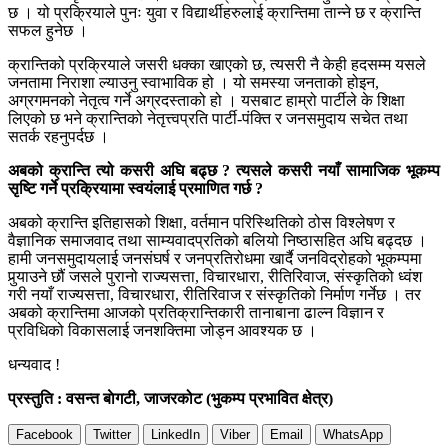
छ । यो प्रक्रियाले पुनः युवा र विद्यार्थीहरुलाई क्रान्तिमा तान्ने छ र क्रान्ति
सफल हुनेछ ।
क्रान्तिको प्रक्रियाले जसरी धक्का खाएको छ, त्यसरी नै केही हदसम्म यसले
जनतामा निराशा ल्याउनु स्वाभाविक हो । यो समस्या जनताको होइन,
अग्रगमनको नेतृत्व गर्ने अग्रदस्ताको हो । यसबाट हाम्रो पार्टीले के शिक्षा
लिएको छ भने क्रान्तिको नेतृत्त्वप्रति पार्टी-पंक्ति र जनसमुदाय सचेत तथा
सतर्क रहनुपर्दछ ।
अबको क्रान्ति त्यो कसरी अघि बढ्छ ? त्यसले कसरी नयाँ सामाजिक भूकम्प
सृष्टि गर्ने प्रक्रियामा स्वयंलाई प्रमाणित गर्छ ?
अबको क्रान्ति इतिहासको शिक्षा, वर्तमान परिस्थितिको ठोस विश्लेषण र
वैज्ञानिक समाजवाद तथा साम्यवादप्रतिको बलियो निष्ठासहित अघि बढ्दछ ।
हामी जनसमुदायलाई जनसंघर्ष र जनप्रतिरोधमा खार्दै जनविद्रोहको भूकम्पमा
पुर्‍याउने छौं जसले पुरानो राज्यसत्ता, विचारधारा, रीतिरिवाज, संस्कृतिको ध्वंश
गरी नयाँ राज्यसत्ता, विचारधारा, रीतिरिवाज र संस्कृतिको निर्माण गर्नेछ । तर
अबको क्रान्तिमा आजको प्रतिक्रान्तिकारी तानाबाना ढाल्न विज्ञान र
प्रविधिको विकासलाई जनशक्तिमा जोड्न आवश्यक छ ।
धन्यवाद !
प्रस्तुति : वसन्त बाेगटी, जाजरकोट (भुकम्प प्रभावित क्षेत्र)
Facebook
Twitter
LinkedIn
Viber
Email
WhatsApp