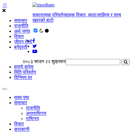
सकारात्मक परिवर्तनवाहक विचार, कला/साहित्य र सत्य
खवरको बाटाे
समाचार
राजनीति
अर्थ जगत
विचार
जीवन सैली
बर्गदृस्ती
२०८३ साउन २२ शुक्रवार
हाम्राे बारेमा
मिति परिवर्तन
विनिमय दर
मुख्य पृष्ठ
समाचार
राजनीति
अन्तराष्ट्रिय
राष्ट्रिय
विचार
कुराकानी