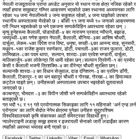
नेपाली राजदूतावास प्राप्त अपडेट अनुसार यो स्थान गाजा क्षेत्र नजिक रहेको र
त्यहाँ हमास समुहबाट गम्भिर आक्रमण भएकोले उक्त स्थानमा अध्ययनका लागि
रहेका १७ जना नेपालीमध्ये २ जना सकुशल रहेको, ४ जना घाइतेको उपचार
स्थानीय अस्पतालमा भैरहेको छ । बाँकी ११ जना मध्ये १० जनाकाे आक्रमणमा
परी निधन भइसकेकाे छ भने एकजना सम्पर्कविहिन अवस्थामा रहेका छन् ।
मृत्यु हुनेहरूमा कैलाली, घोडाघोडी–४ का नारायण प्रसाद न्यौपाने, बझाङ,
जयपृथ्वी–६का गणेश कुमार नेपाली, कैलाली, बौनिया–३का आशिष चौधरी,
दार्चुला, लेकम–५का दिपेश राज विष्ट, धनुषा, सपही–६का आनन्द साह, सुनसरी,
मधुवन–१का राजेश कुमार स्वर्णकार, डोटी, पचनली–३का राजन फुलारा, डोटी,
लामिखाल–८का पदम थापा, सल्यान, शारदा–३का प्रवेश भण्डारी, दार्चुला,
मालिकार्जुन–४का लोकेन्द्र सिं धामी रहेका छन्।सल्यान त्रिवेणी–१ का प्रमोद
केसी र कैलाली भजनी त्रिशक्ति–४ का वीरेन्द्र चौधरी सुरक्षित छन्।
सल्यानकै शारदा–२ का विधान सेजुवाल, दाङ दंगिशरण–३ का प्रविण डाँगी,
कैलाली, टिकापुर–९ का धन बहादुर चौधरी र गोरखा, गोरखा–८ का हिमाञ्चल
कट्टेल घाइते छन्। उनीहरूको अस्पतालमा उपचार भइरहेको दूतावासले
जनाएको छ।
कञ्चनपुर, भीमदत्त –३ का विपीन जोशी भने सम्पर्कविहीन अवस्थामा रहेको
बताइएको छ।
गत भदौ १८ र १९ गते प्रयोगात्मक सिकाइका लागि ११ महिनाको ‘अर्न एन्ड लर्न
प्रोग्राम’ का लागि सेदोत नेगेभ क्षेत्रमा पुगेका उनीहरु सुदूरपश्चिम
विश्वविद्यालयको कृषि संकायका आठौं सेमेस्टरका विद्यार्थी हुन्।
प्यालेस्टाइनी लडाकु समूह हमास र इजरायली सेनाको जारी लडाइँका कारण
त्यहाँको अवस्था भयावह बन्दै गएको छ।
Facebook
Twitter
LinkedIn
Viber
Email
WhatsApp