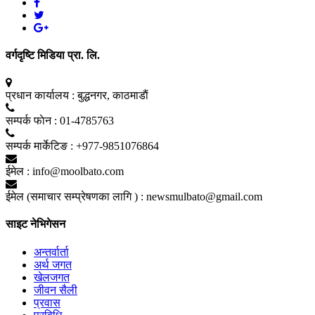
वर्गदृष्टि मिडिया प्रा. लि.
प्रधान कार्यालय :
बुद्धनगर, काठमाडाैं
सम्पर्क फाेन :
01-4785763
सम्पर्क मार्केटिङ :
+977-9851076864
ईमेल :
info@moolbato.com
ईमेल (समाचार सम्प्रेषणका लागि ) :
newsmulbato@gmail.com
साइट नेभिगेसन
अन्तर्वार्ता
अर्थ जगत
खेलजगत
जीवन सैली
प्रवास