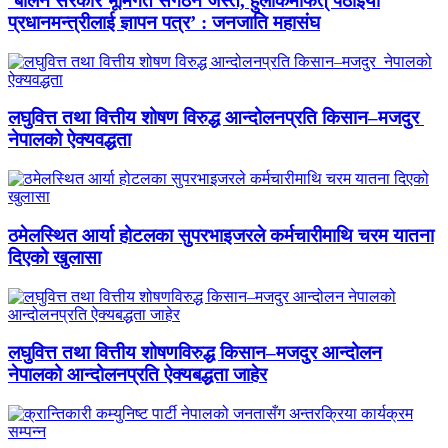
‘बालेन सरकार भूमिगत संगठन जस्तै, हुलाकमार्फत् पठाइयो
प्रधानमन्त्रीलाई ज्ञापन पत्र’ : जनजाति महासंघ
लघुवित्त तथा वित्तीय शोषण विरुद्ध आन्दोलनप्रति किसान–मजदुर
नेपालको ऐक्यवद्धता
ठमेलस्थित आर्या होटलका सुपरभाइजरले कर्मचारीमाथि चरम यातना
दिएको खुलासा
लघुवित्त तथा वित्तीय शोषणविरुद्ध किसान–मजदुर आन्दोलन
नेपालको आन्दोलनप्रति ऐक्यबद्धता जाहेर