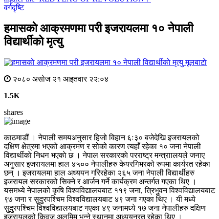
वर्गदृष्टि
हमासकाे आक्रमणमा परी इजरायलमा १० नेपाली
विद्यार्थीकाे मृत्यु
मूलबाटाे
२०८० असोज २१ आइतवार २२:०४
1.5K
shares
काठमाडौं । नेपाली समयअनुसार हिजो विहान ६ः३० बजेदेखि इजरायलको
दक्षिण क्षेत्रमा भएको आक्रमण र सोको कारण त्यहाँ रहेका १० जना नेपाली
विद्यार्थीकाे निधन भएकाे छ । नेपाल सरकारकाे परराष्ट्र मन्त्राालयले जनाए
अनुसार इजरायलमा हाल ४५०० नेपालीहरु केयरगिभरको रुपमा कार्यरत रहेका
छन् । इजरायलमा हाल अध्ययन गरिरहेका २६५ जना नेपाली विद्यार्थीहरु
इजरायल सरकारको सिक्ने र आर्जन गर्ने कार्यक्रम अन्तर्गत गएका थिए ।
यसमध्ये नेपालको कृषि विश्वविद्यालयबाट ११९ जना, त्रिभुुवन विश्वविद्यालयबाट
९७ जना र सुदुरपश्चिम विश्वविद्यालयबाट ४९ जना गएका थिए । यी मध्ये
सुुदुुरपश्चिम विश्वविद्यालयबाट गएका ४९ जनामध्ये १७ जना नेपालीहरु दक्षिण
इजरायलको किवुज अलुमिम भन्ने स्थानमा अध्ययनरत रहेका थिए ।