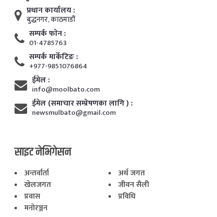
प्रधान कार्यालय :
बुद्धनगर, काठमाडाैं
सम्पर्क फाेन :
01-4785763
सम्पर्क मार्केटिङ :
+977-9851076864
ईमेल :
info@moolbato.com
ईमेल (समाचार सम्प्रेषणका लागि ) :
newsmulbato@gmail.com
साइट नेभिगेसन
अन्तर्वार्ता
अर्थ जगत
खेलजगत
जीवन सैली
प्रवास
प्रविधि
मनोरञ्जन