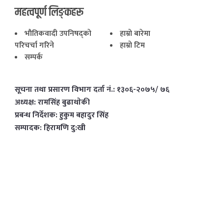
महत्वपूर्ण लिङ्कहरू
भाैतिकवादी उपनिषद्काे
हाम्राे बारेमा
परिचर्चा गरिने
हाम्राे टिम
सम्पर्क
सूचना तथा प्रसारण विभाग दर्ता नं.: १३०६-२०७५/ ७६
अध्यक्ष: रामसिंह बुढाथाेकी
प्रबन्ध निर्देशक: हुकुम बहादुर सिंह
सम्पादक: हिरामणि दु:खी