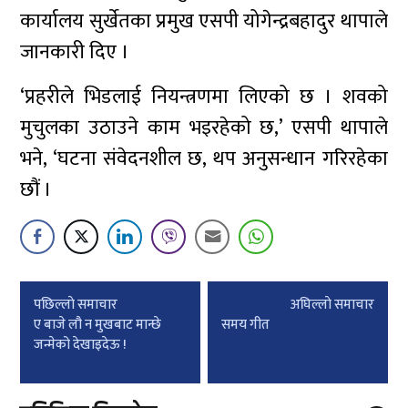
कार्यालय सुर्खेतका प्रमुख एसपी योगेन्द्रबहादुर थापाले
जानकारी दिए ।
‘प्रहरीले भिडलाई नियन्त्रणमा लिएको छ । शवको
मुचुलका उठाउने काम भइरहेको छ,’ एसपी थापाले
भने, ‘घटना संवेदनशील छ, थप अनुसन्धान गरिरहेका
छौं ।
Post
पछिल्लाे समाचार
अघिल्लाे समाचार
navigation
ए बाजे लौ न मुखबाट मान्छे
समय गीत
जन्मेको देखाइदेऊ !