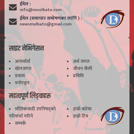
ईमेल :
info@moolbato.com
ईमेल (समाचार सम्प्रेषणका लागि ) :
newsmulbato@gmail.com
साइट नेभिगेसन
अन्तर्वार्ता
अर्थ जगत
खेलजगत
जीवन सैली
प्रवास
प्रविधि
मनोरञ्जन
महत्वपूर्ण लिङ्कहरू
भाैतिकवादी उपनिषद्काे
हाम्राे बारेमा
परिचर्चा गरिने
हाम्राे टिम
सम्पर्क