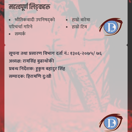
महत्वपूर्ण लिङ्कहरू
भाैतिकवादी उपनिषद्काे
हाम्राे बारेमा
परिचर्चा गरिने
हाम्राे टिम
सम्पर्क
सूचना तथा प्रसारण विभाग दर्ता नं.: १३०६-२०७५/ ७६
अध्यक्ष: रामसिंह बुढाथाेकी
प्रबन्ध निर्देशक: हुकुम बहादुर सिंह
सम्पादक: हिरामणि दु:खी