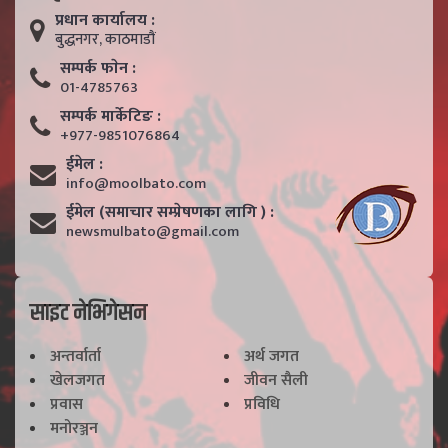
प्रधान कार्यालय :
बुद्धनगर, काठमाडाैं
सम्पर्क फाेन :
01-4785763
सम्पर्क मार्केटिङ :
+977-9851076864
ईमेल :
info@moolbato.com
ईमेल (समाचार सम्प्रेषणका लागि ) :
newsmulbato@gmail.com
साइट नेभिगेसन
अन्तर्वार्ता
अर्थ जगत
खेलजगत
जीवन सैली
प्रवास
प्रविधि
मनोरञ्जन