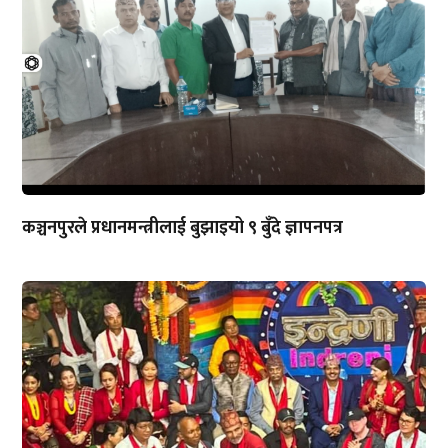
कञ्चनपुरले प्रधानमन्त्रीलाई बुझाइयो ९ बुँदे ज्ञापनपत्र