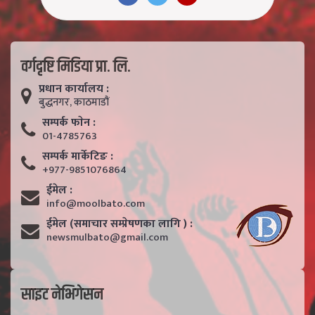
वर्गदृष्टि मिडिया प्रा. लि.
प्रधान कार्यालय :
बुद्धनगर, काठमाडाैं
सम्पर्क फाेन :
01-4785763
सम्पर्क मार्केटिङ :
+977-9851076864
ईमेल :
info@moolbato.com
ईमेल (समाचार सम्प्रेषणका लागि ) :
newsmulbato@gmail.com
साइट नेभिगेसन