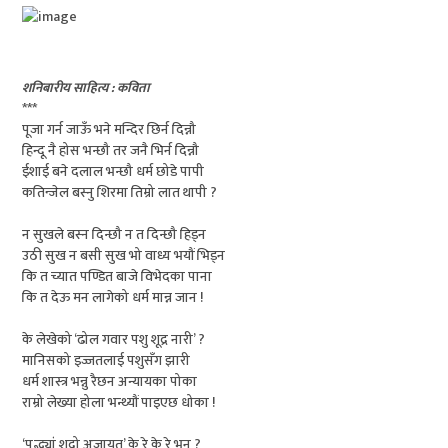
शनिबारीय साहित्य : कविता
***
पूजा गर्न जाऊँ भने मन्दिर छिर्न दिन्नौ
हिन्दू नै होस भन्छौ तर जनै भिर्न दिन्नौ
ईशाई बने दलाल भन्छौ धर्म छोडे पापी
कतिन्जेल बस्नु शिरमा तिम्रो लात थापी ?
न सुखले बस्न दिन्छौ न त दिन्छौ हिड्न
उठी सुख न बसी सुख भो वाध्य भयौं भिड्न
कि त च्यात पण्डित बाजे विभेदका पाना
कि त देऊ मन लागेको धर्म मान्न जान !
के लेखेको ‘ढोल गवार पशु शूद्र नारी’ ?
मानिसको‌ इज्जतलाई पशुसँग झारी
धर्म शास्त्र भन्नु रैछन अन्यायका पोका‌
राम्रो लेख्या होला भन्थ्यौं पाइएछ धोका‌ !
‘पद्भ्यां शूद्रो अजायत’ के रे के रे भन‌ ?