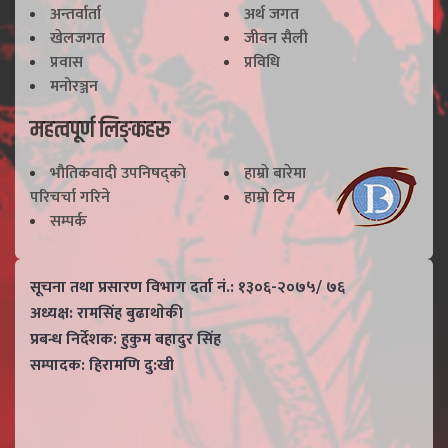
अन्तर्वार्ता
अर्थ जगत
खेलजगत
जीवन सैली
प्रवास
प्रविधि
मनोरञ्जन
महत्वपूर्ण लिङ्कहरू
भाैतिकवादी उपनिषद्काे
हाम्राे बारेमा
परिचर्चा गरिने
हाम्राे टिम
सम्पर्क
सूचना तथा प्रसारण विभाग दर्ता नं.: १३०६-२०७५/ ७६
अध्यक्ष: रामसिंह बुढाथाेकी
प्रबन्ध निर्देशक: हुकुम बहादुर सिंह
सम्पादक: हिरामणि दु:खी