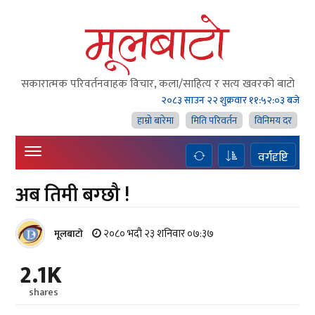
सकारात्मक परिवर्तनवाहक विचार, कला/साहित्य र सत्य खवरको बाटाे
२०८३ साउन २२ शुक्रवार
११:५२:०४ बजे
हाम्राे बारेमा
मिति परिवर्तन
विनिमय दर
वर्गदृष्टि
अब तिमी बग्छौ !
२०८० भदौ २३ शनिवार ०७:३७
मूलबाटाे
2.1K
shares