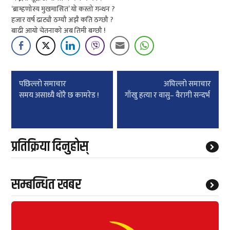
‘ब्राम्हणोस्य मुखमासित’ यो कस्तो गन्थन ?
हजार वर्ष ढाट्यौ ठग्यौ अझै कति ठग्छौ ?
बाढी आयो चेतनाको अब तिमी बग्छौ !
Post
पछिल्लाे समाचार
अघिल्लाे समाचार
navigation
समय असाध्यै थोरै छ कामरेड !
गाँखु हत्या र वासु– वैरागी सन्दर्भ
प्रतिक्रिया दिनुहोस्
सम्बन्धित खबर