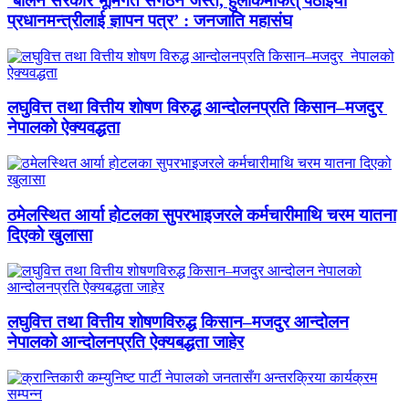
‘बालेन सरकार भूमिगत संगठन जस्तै, हुलाकमार्फत् पठाइयो
प्रधानमन्त्रीलाई ज्ञापन पत्र’ : जनजाति महासंघ
लघुवित्त तथा वित्तीय शोषण विरुद्ध आन्दोलनप्रति किसान–मजदुर
नेपालको ऐक्यवद्धता
ठमेलस्थित आर्या होटलका सुपरभाइजरले कर्मचारीमाथि चरम यातना
दिएको खुलासा
लघुवित्त तथा वित्तीय शोषणविरुद्ध किसान–मजदुर आन्दोलन
नेपालको आन्दोलनप्रति ऐक्यबद्धता जाहेर