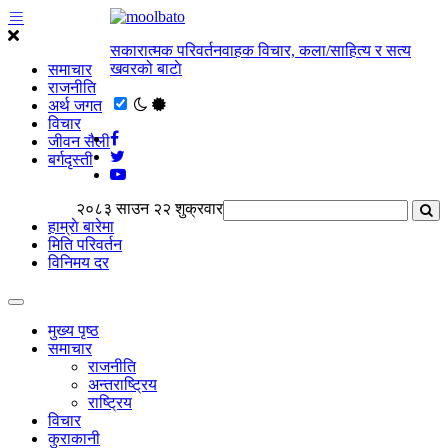
सकारात्मक परिवर्तनवाहक विचार, कला/साहित्य र सत्य
खवरको बाटाे
समाचार
राजनीति
अर्थ जगत
विचार
जीवन सैली
बर्गदृस्ती
२०८३ साउन २२ शुक्रवार
हाम्राे बारेमा
मिति परिवर्तन
विनिमय दर
मुख्य पृष्ठ
समाचार
राजनीति
अन्तराष्ट्रिय
राष्ट्रिय
विचार
कुराकानी