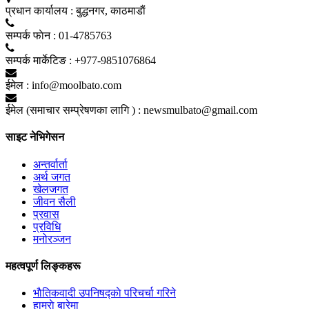
प्रधान कार्यालय :
बुद्धनगर, काठमाडाैं
सम्पर्क फाेन :
01-4785763
सम्पर्क मार्केटिङ :
+977-9851076864
ईमेल :
info@moolbato.com
ईमेल (समाचार सम्प्रेषणका लागि ) :
newsmulbato@gmail.com
साइट नेभिगेसन
अन्तर्वार्ता
अर्थ जगत
खेलजगत
जीवन सैली
प्रवास
प्रविधि
मनोरञ्जन
महत्वपूर्ण लिङ्कहरू
भाैतिकवादी उपनिषद्काे परिचर्चा गरिने
हाम्राे बारेमा