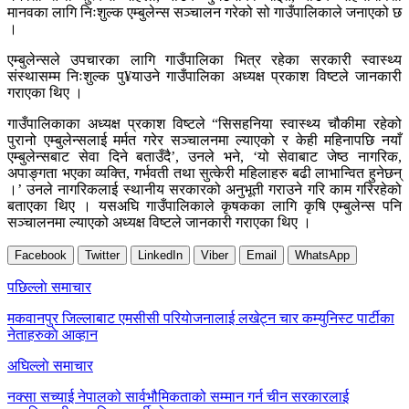
मानवका लागि निःशुल्क एम्बुलेन्स सञ्चालन गरेको सो गाउँपालिकाले जनाएको छ
।
एम्बुलेन्सले उपचारका लागि गाउँपालिका भित्र रहेका सरकारी स्वास्थ्य
संस्थासम्म निःशुल्क पु¥याउने गाउँपालिका अध्यक्ष प्रकाश विष्टले जानकारी
गराएका थिए ।
गाउँपालिकाका अध्यक्ष प्रकाश विष्टले “सिसहनिया स्वास्थ्य चौकीमा रहेको
पुरानो एम्बुलेन्सलाई मर्मत गरेर सञ्चालनमा ल्याएको र केही महिनापछि नयाँ
एम्बुलेन्सबाट सेवा दिने बताउँदै’, उनले भने, ‘यो सेवाबाट जेष्ठ नागरिक,
अपाङ्गता भएका व्यक्ति, गर्भवती तथा सुत्केरी महिलाहरु बढी लाभान्वित हुनेछन्
।’ उनले नागरिकलाई स्थानीय सरकारको अनुभूती गराउने गरि काम गरिरहेको
बताएका थिए । यसअघि गाउँपालिकाले कृषकका लागि कृषि एम्बुलेन्स पनि
सञ्चालनमा ल्याएको अध्यक्ष विष्टले जानकारी गराएका थिए ।
Facebook
Twitter
LinkedIn
Viber
Email
WhatsApp
Post
पछिल्लाे समाचार
navigation
मकवानपुर जिल्लाबाट एमसीसी परियाेजनालाई लखेट्न चार कम्युनिस्ट पार्टीका
नेताहरुकाे आव्हान
अघिल्लाे समाचार
नक्सा सच्याई नेपालको सार्वभौमिकताको सम्मान गर्न चीन सरकारलाई