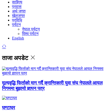
साहित्य
प्रवास
अर्थ जगत
खेलजगत
प्रविधि
पर्यटन
नेपाल पर्यटन
विश्व पर्यटन
English
ताजा अपडेट
मूल्यवृद्धि फिर्ताको माग गर्दै क्रान्तिकारी युवा संघ नेपालले आयल
निगममा बुझायो ज्ञापन पत्र
घण्टाघर