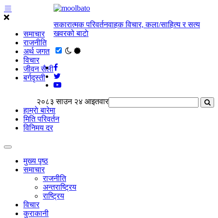
सकारात्मक परिवर्तनवाहक विचार, कला/साहित्य र सत्य
खवरको बाटाे
समाचार
राजनीति
अर्थ जगत
विचार
जीवन सैली
बर्गदृस्ती
२०८३ साउन २४ आइतवार
हाम्राे बारेमा
मिति परिवर्तन
विनिमय दर
मुख्य पृष्ठ
समाचार
राजनीति
अन्तराष्ट्रिय
राष्ट्रिय
विचार
कुराकानी