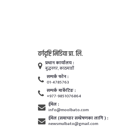
वर्गदृष्टि मिडिया प्रा. लि.
प्रधान कार्यालय :
बुद्धनगर, काठमाडाैं
सम्पर्क फाेन :
01-4785763
सम्पर्क मार्केटिङ :
+977-9851076864
ईमेल :
info@moolbato.com
ईमेल (समाचार सम्प्रेषणका लागि ) :
newsmulbato@gmail.com