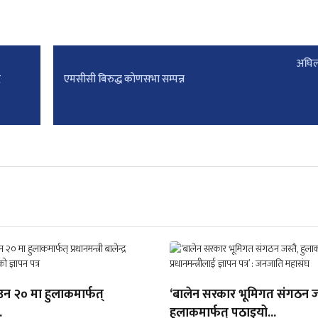
अघिल
ै
एमसीसी बिरुद्ध काेणसभा सम्पन्न
उन २० मा हुलाकमार्फत्
‘बालेन सरकार भूमिगत संगठन जस
.
हुलाकमार्फत् पठाइयो...