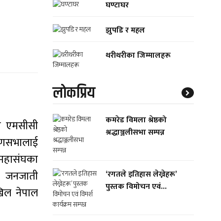
घण्टाघर
झुपडि र महल
थरीथरीका जिम्मालहरू
लाेकप्रिय
कमरेड विमला श्रेष्ठको
मा एमसीसी
श्रद्धाञ्जलीसभा सम्पन्न
कोणसभालाई
ी महासंघका
सी जनजाती
‘रगतले इतिहास लेख्नेहरू’
पुस्तक विमोचन एवं...
अखिल नेपाल