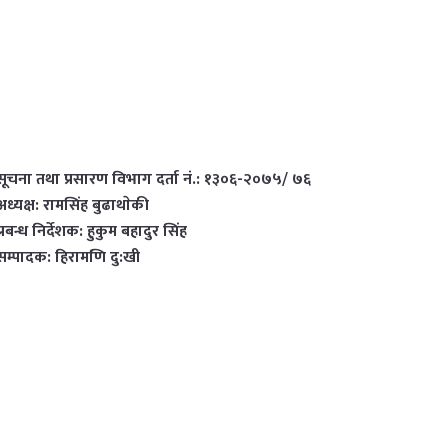
सूचना तथा प्रसारण विभाग दर्ता नं.: १३०६-२०७५/ ७६
अध्यक्ष: रामसिंह बुढाथाेकी
प्रबन्ध निर्देशक: हुकुम बहादुर सिंह
सम्पादक: हिरामणि दु:खी