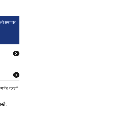
्लाे समाचार
्तै,