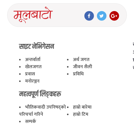
साइट नेभिगेसन
अन्तर्वार्ता
अर्थ जगत
खेलजगत
जीवन सैली
प्रवास
प्रविधि
मनोरञ्जन
महत्वपूर्ण लिङ्कहरू
भाैतिकवादी उपनिषद्काे
हाम्राे बारेमा
परिचर्चा गरिने
हाम्राे टिम
सम्पर्क