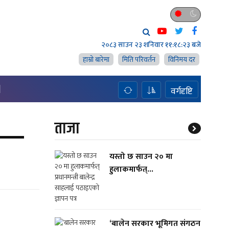
२०८३ साउन २३ शनिवार
११:१८:२४ बजे
हाम्राे बारेमा
मिति परिवर्तन
विनिमय दर
H
वर्गदृष्टि
ेस—
ताजा
यस्तो छ साउन २० मा
हुलाकमार्फत्...
‘बालेन सरकार भूमिगत संगठन