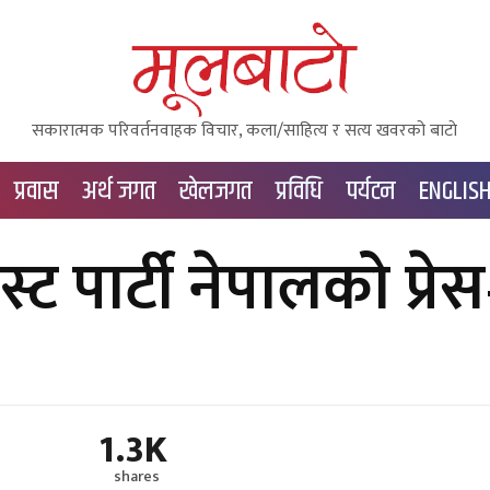
सकारात्मक परिवर्तनवाहक विचार, कला/साहित्य र सत्य खवरको बाटाे
प्रवास
अर्थ जगत
खेलजगत
प्रविधि
पर्यटन
ENGLIS
िस्ट पार्टी नेपालको प्र
1.3K
shares