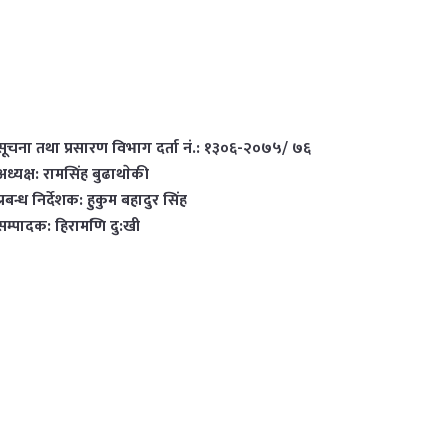
सूचना तथा प्रसारण विभाग दर्ता नं.: १३०६-२०७५/ ७६
अध्यक्ष: रामसिंह बुढाथाेकी
प्रबन्ध निर्देशक: हुकुम बहादुर सिंह
सम्पादक: हिरामणि दु:खी