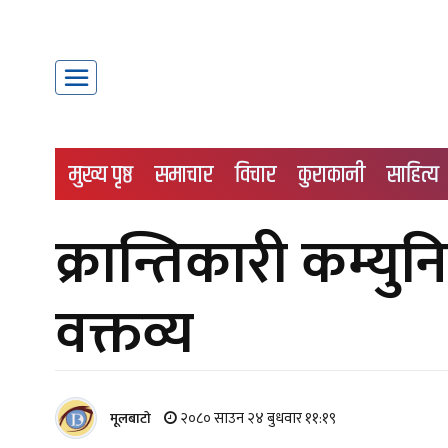
मुख्य पृष्ठ
समाचार
विचार
कुराकानी
साहित्य
क्रान्तिकारी कम्युन
वक्तव्य
२०८० साउन २४ बुधवार ११:१९
मूलबाटाे