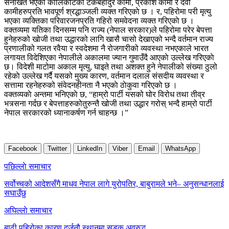
सनाखत भएका कालिकोटका टेकबहादुर कामी, प्रकाश कामी र देवी
कामीहरुप्रति भावपूर्ण श्रद्धाञ्जली व्यक्त गरिएकाे छ । र, पहिरोमा परी मृत्यु
भएका व्यक्तिका परिवारजनप्रति गहिरो समवेदना व्यक्त गरिएकाे छ ।
वक्तव्यमा यतिका दिनसम्म पनि राज्य (नेपाल सरकार)ले पहिरोमा परेर बेपत्ता
हुनेहरुको खोजी तथा उद्धारको लागि खासै चासो देखाएको भन्दै वर्तमान राज्य
प्रणालीको गलत रवैया र स्वदेशमा नै रोजगारीको व्यवस्था नभएकाले भारत
लगायत विदेशिएका नेपालीले अकालमा ज्यान गुमाउँदै आएकाे उल्लेख गरिएकाे
छ। विदेशी माटोमा अकाल मृत्यु, घाइते तथा अशक्त हुने नेपालीको संख्या ठुलो
रहेकाे उल्लेख गर्दै यसको मुख्य कारण, वर्तमान दलाल संसदीय व्यवस्था र
सत्तामा रहनेहरुको संवेदनहीनता नै भएकाे ठाेकुवा गरिएकाे छ ।
वक्तव्यकाे अन्तमा भनिएकाे छ, “हाम्रो पार्टी यसको घोर विरोध तथा तीव्र
भत्र्सना गर्दछ र बेपत्ताहरुकोतुरुन्तै खोजी तथा उद्धार गरोस् भन्दै हाम्रो पार्टी
नेपाल सरकारको ध्यानाकर्षण गर्न चाहन्छ ।”
Facebook
Twitter
LinkedIn
Viber
Email
WhatsApp
Post
पछिल्लाे समाचार
navigation
सर्वोच्चको आदेशसँगै माधव नेपाल लागे युरोपतिर, बाबुरामले भने– अनुसन्धानलाई
सघाउँछु
अघिल्लाे समाचार
बाढी पहिरोका कारण दर्जनौ स्थानमा सडक अवरुद्ध