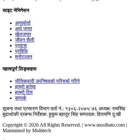
साइट नेभिगेसन
अन्तर्वार्ता
अर्थ जगत
खेलजगत
जीवन सैली
प्रवास
प्रविधि
मनोरञ्जन
महत्वपूर्ण लिङ्कहरू
भाैतिकवादी उपनिषद्काे परिचर्चा गरिने
हाम्राे बारेमा
हाम्राे टिम
सम्पर्क
सूचना तथा प्रसारण विभाग दर्ता नं.: १३०६-२०७५/ ७६
अध्यक्ष: रामसिंह
बुढाथाेकी
प्रबन्ध निर्देशक: हुकुम बहादुर सिंह
सम्पादक: हिरामणि दु:खी
Copyright © 2026 All Rights Reserved. | www.moolbato.com |
Maintained by Multitech