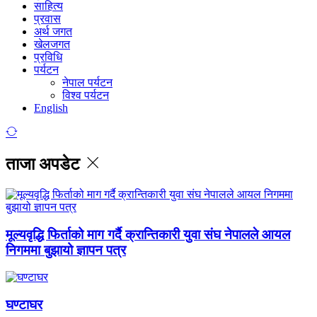
साहित्य
प्रवास
अर्थ जगत
खेलजगत
प्रविधि
पर्यटन
नेपाल पर्यटन
विश्व पर्यटन
English
ताजा अपडेट
मूल्यवृद्धि फिर्ताको माग गर्दै क्रान्तिकारी युवा संघ नेपालले आयल
निगममा बुझायो ज्ञापन पत्र
घण्टाघर