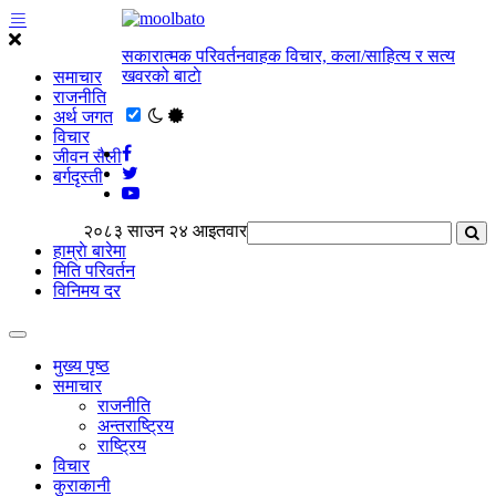
सकारात्मक परिवर्तनवाहक विचार, कला/साहित्य र सत्य
खवरको बाटाे
समाचार
राजनीति
अर्थ जगत
विचार
जीवन सैली
बर्गदृस्ती
२०८३ साउन २४ आइतवार
हाम्राे बारेमा
मिति परिवर्तन
विनिमय दर
मुख्य पृष्ठ
समाचार
राजनीति
अन्तराष्ट्रिय
राष्ट्रिय
विचार
कुराकानी