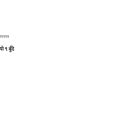
ो ९ बुँदे