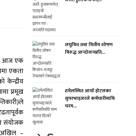
लघुवित्त तथा वित्तीय शोषण
विरुद्ध आन्दोलनप्रति...
छ । आज एक
बीचमा एकता
 केन्द्रीय
मा प्रमूख
ठमेलस्थित आर्या होटलका
सुपरभाइजरले कर्मचारीमाथि
्तिकारी)ले
चरम...
ृढतापूर्वक
रदेश संयोजक
ोल अखिल –