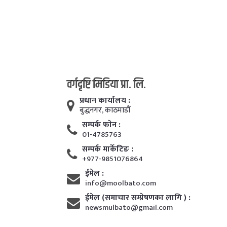
वर्गदृष्टि मिडिया प्रा. लि.
प्रधान कार्यालय :
बुद्धनगर, काठमाडाैं
सम्पर्क फाेन :
01-4785763
सम्पर्क मार्केटिङ :
+977-9851076864
ईमेल :
info@moolbato.com
ईमेल (समाचार सम्प्रेषणका लागि ) :
newsmulbato@gmail.com