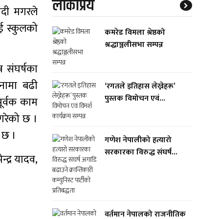
लाेकप्रिय
ादी मगरले
ई स्कुलको
कमरेड विमला श्रेष्ठको
श्रद्धाञ्जलीसभा सम्पन्न
न संघर्षका
लनामा बढी
‘रगतले इतिहास लेख्नेहरू’
पुस्तक विमोचन एवं...
ूर्वक काम
गरेको छ ।
 छ ।
गणेश नेपालीको हत्यारो
सरकारका विरुद्ध संघर्ष...
्द्र यादव,
वर्तमान नेपालको राजनीतिक