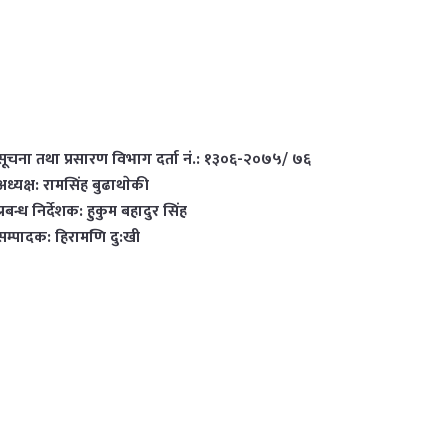
सूचना तथा प्रसारण विभाग दर्ता नं.: १३०६-२०७५/ ७६
अध्यक्ष: रामसिंह बुढाथाेकी
प्रबन्ध निर्देशक: हुकुम बहादुर सिंह
सम्पादक: हिरामणि दु:खी