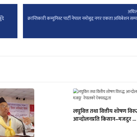
अघिल
ँदे
क्रान्तिकारी कम्युनिस्ट पार्टी नेपाल नमोबुद्द नगर एकता अधिबेशन सम्पन
लघुवित्त तथा वित्तीय शोषण विरुद
आन्दोलनप्रति किसान–मजदुर ...