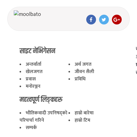
साइट नेभिगेसन
अन्तर्वार्ता
अर्थ जगत
खेलजगत
जीवन सैली
प्रवास
प्रविधि
मनोरञ्जन
महत्वपूर्ण लिङ्कहरू
भाैतिकवादी उपनिषद्काे
हाम्राे बारेमा
परिचर्चा गरिने
हाम्राे टिम
सम्पर्क