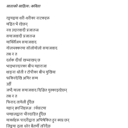
साताको साहित्य : कविता
रङ्गमञ्चमा थरी-थरीका नाटकहरू
मञ्चित भै रहेछन्
नव उदारवादी प्रजातन्त्र
समाजवादी प्रजातन्त्र
मार्क्सिजम समाजवाद
गाेलचक्करमा साेलाेमाेलाे समाजवाद
तब न त
दर्शक दीर्घा खच्चाखच् छ
भाइभारदारका बीच महाराजा
थाङ्ना धाेती र टाेपीका बीच मुखिया
फकिरदेखि अमिर सम्म
उहीँ
जप्दै माला समाजवाद दिक्षित मुस्काइरहेछन्
तब न त
फिराद तामेली हुँदैछ
महान् क्रान्तिहरूअार्यघाटमा
चण्डालद्वारा चीरदाहित हुँदैछ
मार्क्सहरू पादरीद्वारा अभिषेकित हुन ब्यघ्र छन्
लिङ्गमा तुला धरेर बैतर्णी तरिंदैछ