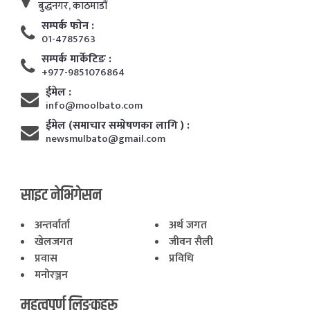
बुद्धनगर, काठमाडाैं
सम्पर्क फाेन :
01-4785763
सम्पर्क मार्केटिङ :
+977-9851076864
ईमेल :
info@moolbato.com
ईमेल (समाचार सम्प्रेषणका लागि ) :
newsmulbato@gmail.com
साइट नेभिगेसन
अन्तर्वार्ता
अर्थ जगत
खेलजगत
जीवन सैली
प्रवास
प्रविधि
मनोरञ्जन
महत्वपूर्ण लिङ्कहरू