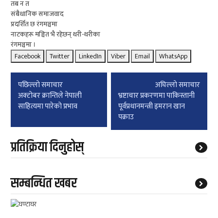
तब न त
संबैधानिक समाजवाद
प्रदर्शित छ रंगमञ्चमा
नाटकहरू मञ्चित भै रहेछन् थरी-थरीका
रंगमञ्चमा ।
Facebook
Twitter
LinkedIn
Viber
Email
WhatsApp
Post
पछिल्लाे समाचार
अघिल्लाे समाचार
navigation
अक्टोबर क्रान्तिले नेपाली
भ्रष्टाचार प्रकरणमा पाकिस्तानी
साहित्यमा पारेको प्रभाव
पूर्वप्रधानमन्त्री इमरान खान
पक्राउ
प्रतिक्रिया दिनुहोस्
सम्बन्धित खबर