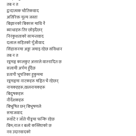
तब न त
द्वन्दात्मक भौतिकवाद
अतिरिक्त मूल्य जस्ता
बिज्ञानकाे बिकास माथि नै
ब्याधाहरू तिर छाेड्दैछन्
निरंकुशताकाे सामन्तवाद
दलाल सहितकाे पूँजीवाद
सिंहासनमा अड्डा जमाइ रहेछ संविधान
तब न त
रङ्गमञ्च कालकुट अत्तरले वास्नादित छ
सलामी अर्पण हुँदैछ
प्रतापी भूपतिका हुकुममा
रङ्गमञ्चमा नाटकहरू मञ्चित भै रहेछन्
नायकहहरू,खलनायकहरू
बिदुषकहरू
नीर्देशकहरू
बिभूषित छन् बिभूषणले
समाजवाद
रूवाँटे र जाँते पीङ्ममा फन्कि रहेछ
बिम,नाल र बलाे कस्सिएकाे छ
नव उदारवादकाे