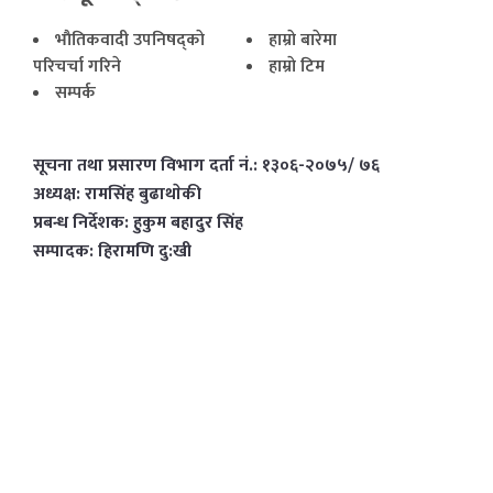
भाैतिकवादी उपनिषद्काे
हाम्राे बारेमा
परिचर्चा गरिने
हाम्राे टिम
सम्पर्क
सूचना तथा प्रसारण विभाग दर्ता नं.: १३०६-२०७५/ ७६
अध्यक्ष: रामसिंह बुढाथाेकी
प्रबन्ध निर्देशक: हुकुम बहादुर सिंह
सम्पादक: हिरामणि दु:खी