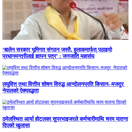
‘बालेन सरकार भूमिगत संगठन जस्तै, हुलाकमार्फत् पठाइयो
प्रधानमन्त्रीलाई ज्ञापन पत्र’ : जनजाति महासंघ
लघुवित्त तथा वित्तीय शोषण विरुद्ध आन्दोलनप्रति किसान–मजदुर
नेपालको ऐक्यवद्धता
ठमेलस्थित आर्या होटलका सुपरभाइजरले कर्मचारीमाथि चरम यातना
दिएको खुलासा