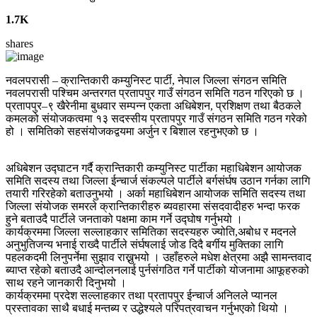
1.7K
shares
नवलपरासी – क्रान्तिकारी कम्युनिस्ट पार्टी, नेपाल जिल्ला संगठन समिति
नवलपरासी पश्चिम अन्तरगत प्रतापपुर गाउँ संगठन समिति गठन गरिएको छ ।
प्रतापपुर–९ खैरेनीमा बुधवार सम्पन्न एकता अधिबेशन, प्रशिक्षण तथा बैठकले
कमलको संयोजकत्वमा १३ सदस्सीय प्रतापपुर गाउँ संगठन समिति गठन गरेको
हो । समितिको सहसंयोजकद्वयमा अर्जुन र बिशाल रहनुभएको छ ।
अधिबेशन उद्घाटन गर्दै क्रान्तिकारी कम्युनिस्ट पार्टीका महाधिबेशन आयोजक
समिति सदस्य तथा जिल्ला ईन्चार्ज संकल्पले पार्टीले बर्गसंर्घष उठान गर्नका लागि
तयारी गरिरहेको बताउनुभयो । अर्का महाधिबेशन आयोजक समिति सदस्य तथा
जिल्ला संयोजक समरले क्रान्तिकारीहरु ब्यवहारमा संसदवादीहरु भन्दा फरक
हुने बताउदै पार्टीले जनताको पक्षमा काम गर्ने उद्घोष गर्नुभयो ।
कार्यक्रममा जिल्ला सल्लाहकार समितिका सदस्यहरु ज्योति,अबोध र मदनले
अनुभुतिजन्य भनाई राख्दै पार्टीले संर्घषलाई जोड दिदै बर्गीय मुक्तिका लागि
पहलकदमी लिनुपर्नेमा सुझाव राख्नुभयो । उहाँहरुले मधेश क्षेत्रमा अझै सामन्तवाद
ब्याप्त रहेको बताउदै आन्दोलनलाई पुर्नसंगठित गर्ने पार्टीको योजनामा आफूहरुको
साथ रहने जानकारी दिनुभयो ।
कार्यक्रममा प्रदेश सल्लाहकार तथा प्रतापपुर ईन्चार्ज अनिलले प्यानल
प्रस्तावका साथै बधाई मन्तब्य र उद्धेश्यले परिपत्रवाचन गर्नुभएको थियो ।