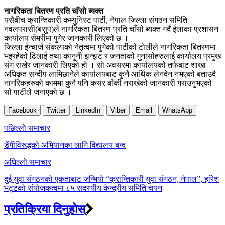
नागरिकता बितरण प्रति चाँसो ब्यक्त
यसैबीच क्रान्तिकारी कम्युनिस्ट पार्टी, नेपाल जिल्ला संगठन समिति
नवलपरासी(बसुप)ले नागरिकता बितरण प्रति चाँसो ब्यक्त गर्दै ईलाका प्रशासन
कार्यालय सेमरीमा पुगेर जानकारी लिएको छ ।
जिल्ला ईन्चार्ज संकल्पको नेतृत्वमा पुगेको पार्टीको टोलीले नागरिकता बितरणमा
भइरहेको ढिलाई तथा कानुनी झन्झट र जनताको गुनासोहरुलाई कार्यालय प्रमुख
संग राखेर जानकारी लिएको हो । सो अवसरमा कार्यालयको तर्फबाट शाखा
अधिकृत सन्दीप लामिछानेले कार्यालयबाट कुनै आर्थिक लेनदेन नभएको बताउदै
नागरिकहरुको काममा कुनै पनि कसर बाँकी नराखेको जानकारी गराउनुभएको
सो पार्टीले जनाएको छ ।
Facebook
Twitter
LinkedIn
Viber
Email
WhatsApp
Post
पछिल्लाे समाचार
navigation
डेंगीविरुद्धको अभियानका लागि विद्यालय बन्द
अघिल्लाे समाचार
दुई युवा संगठनकाे एकताबाट जन्मियाे “क्रान्तिकारी युवा संगठन, नेपाल”, हरिश
भट्टकाे संयाेजकत्वमा ८५ सदस्यीय केन्द्रीय समिति चयन
प्रतिक्रिया दिनुहोस्