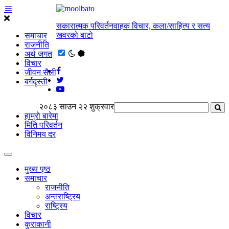
सकारात्मक परिवर्तनवाहक विचार, कला/साहित्य र सत्य
खवरको बाटाे
समाचार
राजनीति
अर्थ जगत
विचार
जीवन सैली
बर्गदृस्ती
२०८३ साउन २२ शुक्रवार
हाम्राे बारेमा
मिति परिवर्तन
विनिमय दर
मुख्य पृष्ठ
समाचार
राजनीति
अन्तराष्ट्रिय
राष्ट्रिय
विचार
कुराकानी