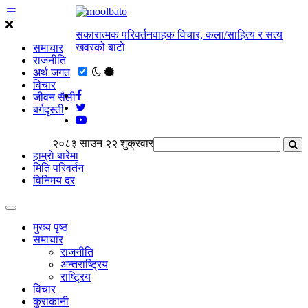
सकारात्मक परिवर्तनवाहक विचार, कला/साहित्य र सत्य
खवरको बाटाे
समाचार
राजनीति
अर्थ जगत
विचार
जीवन सैली
बर्गदृस्ती
२०८३ साउन २२ शुक्रवार
हाम्राे बारेमा
मिति परिवर्तन
विनिमय दर
मुख्य पृष्ठ
समाचार
राजनीति
अन्तराष्ट्रिय
राष्ट्रिय
विचार
कुराकानी