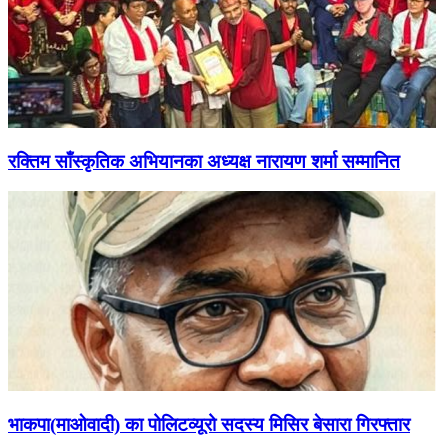
रक्तिम साँस्कृतिक अभियानका अध्यक्ष नारायण शर्मा सम्मानित
भाकपा(माओवादी) का पोलिटव्यूरो सदस्य मिसिर बेसारा गिरफ्तार