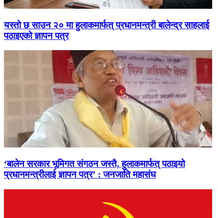
यस्तो छ साउन २० मा हुलाकमार्फत् प्रधानमन्त्री बालेन्द्र साहलाई
पठाइएको ज्ञापन पत्र
‘बालेन सरकार भूमिगत संगठन जस्तै, हुलाकमार्फत् पठाइयो
प्रधानमन्त्रीलाई ज्ञापन पत्र’ : जनजाति महासंघ