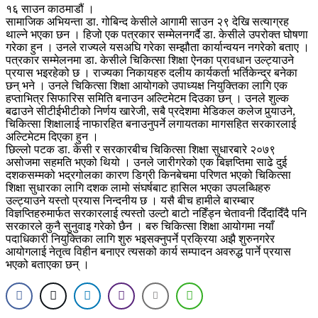
१६ साउन काठमाडौं ।
सामाजिक अभियन्ता डा. गोबिन्द केसीले आगामी साउन २९ देखि सत्याग्रह
थाल्ने भएका छन । हिजो एक पत्रकार सम्मेलनगर्दै डा. केसीले उपरोक्त घोषणा
गरेका हुन । उनले राज्यले यसअघि गरेका सम्झौता कार्यान्वयन नगरेको बताए ।
पत्रकार सम्मेलनमा डा. केसीले चिकित्सा शिक्षा ऐनका प्रावधान उल्ट्याउने
प्रयास भइरहेको छ । राज्यका निकायहरु दलीय कार्यकर्ता भर्तिकेन्द्र बनेका
छन् भने । उनले चिकित्सा शिक्षा आयोगको उपाध्यक्ष नियुक्तिका लागि एक
हप्ताभित्र सिफारिस समिति बनाउन अल्टिमेटम दिउका छन् । उनले शुल्क
बढाउने सीटीईभीटीको निर्णय खारेजी, सबै प्रदेशमा मेडिकल कलेज पुर्‍याउने,
चिकित्सा शिक्षालाई नाफारहित बनाउनुपर्ने लगायतका मागसहित सरकारलाई
अल्टिमेटम दिएका हुन ।
छिल्लो पटक डा. केसी र सरकारबीच चिकित्सा शिक्षा सुधारबारे २०७९
असोजमा सहमति भएको थियो । उनले जारीगरेको एक बिज्ञप्तिमा साढे दुई
दशकसम्मको भद्रगोलका कारण डिग्री किनबेचमा परिणत भएको चिकित्सा
शिक्षा सुधारका लागि दशक लामो संघर्षबाट हासिल भएका उपलब्धिहरु
उल्ट्याउने यस्तो प्रयास निन्दनीय छ । यसै बीच हामीले बारम्बार
विज्ञप्तिहरुमार्फत सरकारलाई त्यस्तो उल्टो बाटो नहिँड्न चेतावनी दिँदादिँदै पनि
सरकारले कुनै सुनुवाइ गरेको छैन । बरु चिकित्सा शिक्षा आयोगमा नयाँ
पदाधिकारी नियुक्तिका लागि शुरु भइसक्नुपर्ने प्रक्रिया अझै शुरुनगरेर
आयोगलाई नेतृत्व विहीन बनाएर त्यसको कार्य सम्पादन अवरुद्ध पार्ने प्रयास
भएको बताएका छन् ।