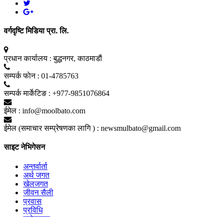
वर्गदृष्टि मिडिया प्रा. लि.
प्रधान कार्यालय :
बुद्धनगर, काठमाडाैं
सम्पर्क फाेन :
01-4785763
सम्पर्क मार्केटिङ :
+977-9851076864
ईमेल :
info@moolbato.com
ईमेल (समाचार सम्प्रेषणका लागि ) :
newsmulbato@gmail.com
साइट नेभिगेसन
अन्तर्वार्ता
अर्थ जगत
खेलजगत
जीवन सैली
प्रवास
प्रविधि