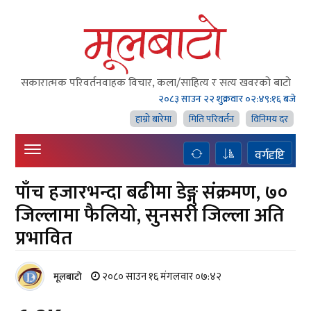
सकारात्मक परिवर्तनवाहक विचार, कला/साहित्य र सत्य खवरको बाटाे
२०८३ साउन २२ शुक्रवार
०२:४९:१६ बजे
हाम्राे बारेमा
मिति परिवर्तन
विनिमय दर
वर्गदृष्टि
पाँच हजारभन्दा बढीमा डेङ्गु संक्रमण, ७०
जिल्लामा फैलियो, सुनसरी जिल्ला अति
प्रभावित
२०८० साउन १६ मंगलवार ०७:४२
मूलबाटाे