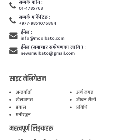
सम्पर्क फाेन :
01-4785763
सम्पर्क मार्केटिङ :
+977-9851076864
ईमेल :
info@moolbato.com
ईमेल (समाचार सम्प्रेषणका लागि ) :
newsmulbato@gmail.com
साइट नेभिगेसन
अन्तर्वार्ता
अर्थ जगत
खेलजगत
जीवन सैली
प्रवास
प्रविधि
मनोरञ्जन
महत्वपूर्ण लिङ्कहरू