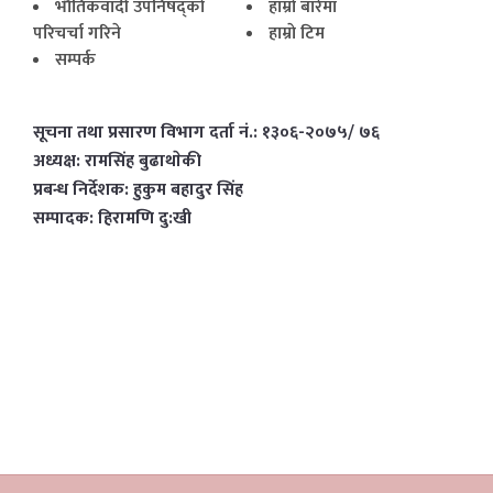
भाैतिकवादी उपनिषद्काे
हाम्राे बारेमा
परिचर्चा गरिने
हाम्राे टिम
सम्पर्क
सूचना तथा प्रसारण विभाग दर्ता नं.: १३०६-२०७५/ ७६
अध्यक्ष: रामसिंह बुढाथाेकी
प्रबन्ध निर्देशक: हुकुम बहादुर सिंह
सम्पादक: हिरामणि दु:खी