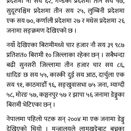
प्रदेशमा नौ सय ६२, गण्डकी प्रदेशमा तीन सय ५७,
सुदूरपश्चिम प्रदेशमा तीन सय २५, लुम्बिनी प्रदेशमा
एक सय ७०, कर्णाली प्रदेशमा २७ र मधेस प्रदेशमा २६
जनामा सङ्क्रमण देखिएको छ ।
नयाँ देखिएका बिरामीमध्ये चार हजार नौ सय ३९ ९८७
प्रतिशत० बिरामी १० जिल्लाका रहेका छन् । सबैभन्दा
बढी सुनसरी जिल्लामा तीन हजार चार सय ८६,
धादिङ छ सय ५५, कास्की दुई सय आठ, दार्चुला एक
सय ९१, काठमाडौँ ९६, सङ्खुवासभा ७५ जना, म्याग्दी
५८, मोरङ ५७, कञ्चनपुर ५७ र झापा ५६ जनामा डेङ्गुका
बिरामी भेटिएका छन् ।
नेपालमा पहिलो पटक सन् २००४ मा एक जनामा डेङ्गु
देखिएको थियो । मन्त्रालयले लामखुट्टेबाट बच्नका