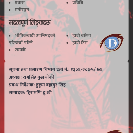
प्रवास
प्रविधि
मनोरञ्जन
महत्वपूर्ण लिङ्कहरू
भाैतिकवादी उपनिषद्काे
हाम्राे बारेमा
परिचर्चा गरिने
हाम्राे टिम
सम्पर्क
सूचना तथा प्रसारण विभाग दर्ता नं.: १३०६-२०७५/ ७६
अध्यक्ष: रामसिंह बुढाथाेकी
प्रबन्ध निर्देशक: हुकुम बहादुर सिंह
सम्पादक: हिरामणि दु:खी