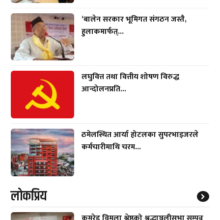
‘बालेन सरकार भूमिगत संगठन जस्तै,
हुलाकमार्फत्...
लघुवित्त तथा वित्तीय शोषण विरुद्ध
आन्दोलनप्रति...
ठमेलस्थित आर्या होटलका सुपरभाइजरले
कर्मचारीमाथि चरम...
लाेकप्रिय
कमरेड विमला श्रेष्ठको श्रद्धाञ्जलीसभा सम्पन्न