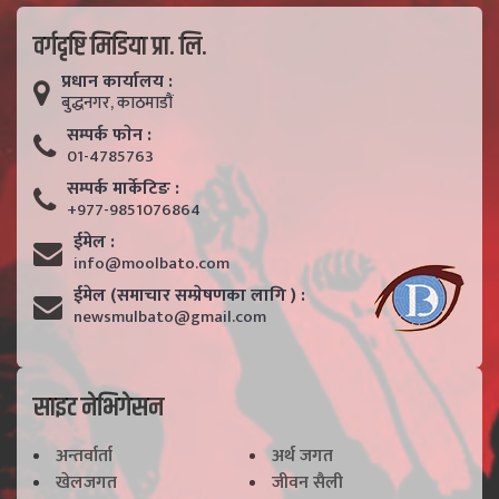
वर्गदृष्टि मिडिया प्रा. लि.
प्रधान कार्यालय :
बुद्धनगर, काठमाडाैं
सम्पर्क फाेन :
01-4785763
सम्पर्क मार्केटिङ :
+977-9851076864
ईमेल :
info@moolbato.com
ईमेल (समाचार सम्प्रेषणका लागि ) :
newsmulbato@gmail.com
साइट नेभिगेसन
अन्तर्वार्ता
अर्थ जगत
खेलजगत
जीवन सैली