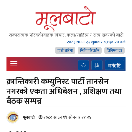
सकारात्मक परिवर्तनवाहक विचार, कला/साहित्य र सत्य खवरको बाटाे
२०८३ साउन २२ शुक्रवार
०३:५०:२७ बजे
हाम्राे बारेमा
मिति परिवर्तन
विनिमय दर
वर्गदृष्टि
क्रान्तिकारी कम्युनिस्ट पार्टी तानसेन
नगरको एकता अधिबेशन , प्रशिक्षण तथा
बैठक सम्पन्न
२०८० साउन १५ सोमवार २१:२४
मूलबाटाे