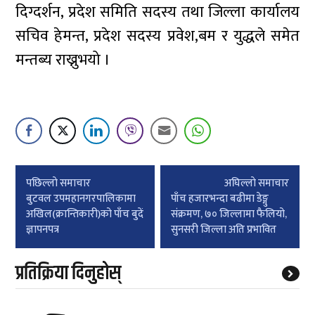
दिग्दर्शन, प्रदेश समिति सदस्य तथा जिल्ला कार्यालय
सचिव हेमन्त, प्रदेश सदस्य प्रवेश,बम र युद्धले समेत
मन्तब्य राख्नुभयो ।
Post
पछिल्लाे समाचार
अघिल्लाे समाचार
navigation
बुटवल उपमहानगरपालिकामा
पाँच हजारभन्दा बढीमा डेङ्गु
अखिल(क्रान्तिकारी)को पाँच बुदें
संक्रमण, ७० जिल्लामा फैलियो,
ज्ञापनपत्र
सुनसरी जिल्ला अति प्रभावित
प्रतिक्रिया दिनुहोस्