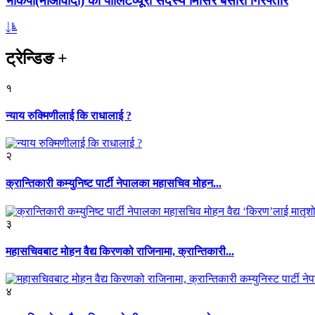
भाकपा(माओवादी) का पोलिटव्यूरो सदस्य मिसिर बेसारा गिरफ्तार
ट्रेन्डिङ
+
१
न्याय रुक्मिणीलाई कि राधालाई ?
२
क्रान्तिकारी कम्युनिष्ट पार्टी नेपालका महासचिव मोहन...
३
महासचिवबाट मोहन वैद्य किरणको राजिनामा, क्रान्तिकारी...
४