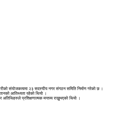
कारीको संयोजकत्वमा २३ सदस्यीय नगर संगठन समिति निर्माण गरेकाे छ ।
तानको आतिथ्यता रहेकाे थियाे ।
तिथिहरुले प्रशिक्षणात्मक मन्तव्य राख्नुभएकाे थियाे ।