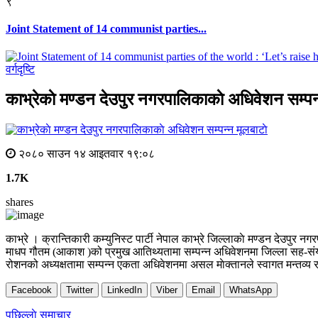
९
Joint Statement of 14 communist parties...
वर्गदृष्टि
काभ्रेकाे मण्डन देउपुर नगरपालिकाकाे अधिवेशन सम्पन
मूलबाटाे
२०८० साउन १४ आइतवार १९:०८
1.7K
shares
काभ्रे । क्रान्तिकारी कम्युनिस्ट पार्टी नेपाल काभ्रे जिल्लाकाे मण्डन दे
माधप गौतम (आकाश )को प्रमुख आतिथ्यतामा सम्पन्न अधिवेशनमा जिल्ला सह-संय
रोशनको अध्यक्षतामा सम्पन्न एकता अधिवेशनमा असल माेक्तानले स्वागत मन्तव्य रा
Facebook
Twitter
LinkedIn
Viber
Email
WhatsApp
Post
पछिल्लाे समाचार