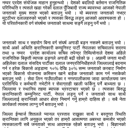
नम्वर प्रदेश संयोजक माहान हुनुहन्थ्यो । देशको बदलिदो बर्तमान राजनितिक
परिस्थिति र त्यसले खडा गरेको दलाल पुँजिबादी राज्य ब्यावस्था आजको नेपाली
जनताको मुख्य शत्रु भएको बताउनु भयो । यो ब्यवस्ता जनताको नभएर
मुट्ठीभर दलालहरुको भएको र त्यसका बिरुद्ध लड्नु आजको आवश्यकता हो ।
यो परिवर्तनकारी वर्ग संघर्षमा जनताको साथमा सङ्गै लड्नु पर्ने भयो ।
जनताको साथ र सहयोग बिना वर्ग संघर्ष अगाडी बड्न नसक्ने बताउनु भयो ।
साथै अर्का अथिति क्रान्तिकारी कम्युनिस्ट पार्टी नेपालका सचिवालय सदस्य
तथा ७ नम्वर प्रदेश कार्यालय सचिव तपेन्द्र तिमिल्सेनाले देशमा अहिले
राजनितिक बिकृती व्यापक ढङ्गले अगाडी बढी रहेको छ । अछामी जनता माथी
अहिलेका दलाल संसदिय पार्टीका दलाल जनप्रतिनिधीहरुले जिल्लालाई बदनाम
गर्न र हरेक बिकासे अड्डामा १०% देखि ३०% सम्म जनताको करबाट निर्माण
भएको बिकासे योजनामा कमिसन खाने बाहेक जनताको काम गर्न नसकेको
बताउनु भयो । सेवा लिन गाउँपालीका र नगरपालीकामा जादा कार्यालयमा जन
प्रतिनिधि र कर्मचारी नभेटीने र सेवाग्राही खाली फर्किनु पर्ने बाध्यता छ ।
जिल्लामा र स्थानिय तहमा ब्यापक भ्रस्टाचार भएको छ । त्यसका बिरुद्ध
क्रान्तिकारी कम्युनिस्ट पार्टी, नेपाल लड्नु पर्ने र जनताको साथ साथै
जिल्लालाई क्रान्तिको आधार क्षेत्र निमार्ण गर्नु हाम्रो दाहित्व हो । सबै नेता
कार्यकर्ता त्यसमा लाग्नु पर्ने बताउनु भयो ।
जिल्ला ईन्चार्ज शितलले प्यानल प्रस्ताव राख्नुका साथै र बस्तुगत स्थिति
क्रान्तिका लागि अनुकुल भएको तर हाम्रो आसत्मगत अबस्था कमजोर भएको
त्यसकालागी सबै जनताको साथ आवश्यक रहेको बताउनु भयो । बिज्ञानको