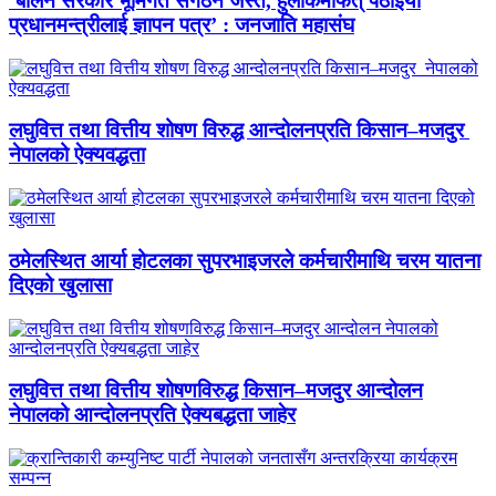
‘बालेन सरकार भूमिगत संगठन जस्तै, हुलाकमार्फत् पठाइयो
प्रधानमन्त्रीलाई ज्ञापन पत्र’ : जनजाति महासंघ
लघुवित्त तथा वित्तीय शोषण विरुद्ध आन्दोलनप्रति किसान–मजदुर
नेपालको ऐक्यवद्धता
ठमेलस्थित आर्या होटलका सुपरभाइजरले कर्मचारीमाथि चरम यातना
दिएको खुलासा
लघुवित्त तथा वित्तीय शोषणविरुद्ध किसान–मजदुर आन्दोलन
नेपालको आन्दोलनप्रति ऐक्यबद्धता जाहेर