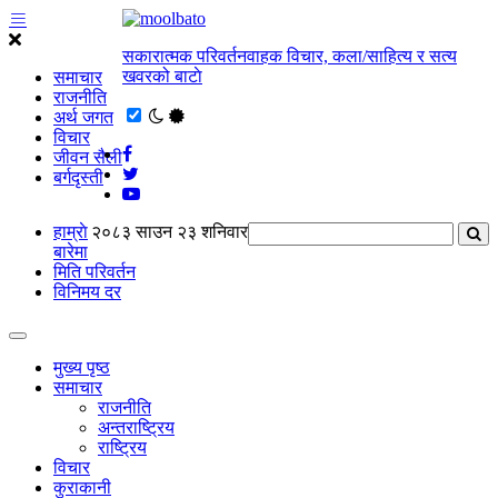
सकारात्मक परिवर्तनवाहक विचार, कला/साहित्य र सत्य
खवरको बाटाे
समाचार
राजनीति
अर्थ जगत
विचार
जीवन सैली
बर्गदृस्ती
हाम्राे
२०८३ साउन २३ शनिवार
बारेमा
मिति परिवर्तन
विनिमय दर
मुख्य पृष्ठ
समाचार
राजनीति
अन्तराष्ट्रिय
राष्ट्रिय
विचार
कुराकानी