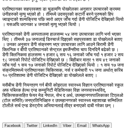
प्रतिष्ठानका सहप्रवक्ता डा चुडामणि पोखरेलका अनुसार उपचारको क्रममा
उनीहरुको मृत्यु भएको हो । तीमध्ये उदयपुरको कटारी बस्ने पुरुषको हिप
ज्वाइन्टको शल्यक्रिया पछि ज्वरो आएर जाँच गर्दा डेंगी पोजिटिभ देखिएको थियो
। यसअघि धरानका ४ जनाको मृत्यु भएको थियो ।
प्रतिष्ठानको डेंगी अस्पतालमा हालसम्म ५४ जना उपचारका लागि भर्ना भएका
थिए । तीमध्ये ३७ जनालाई डिस्चार्ज दिइएको सहप्रवक्ता डा पोखरेलले बताए
। उनका अनुसार डेंगी संक्रमण भएर उपचारका लागि आउने बिरामी डेंगी
क्लिनिक र बीपी प्रतिष्ठानको सेन्ट्रल इमर्जेन्सीमा चाप दिनदिनै बढेको छ ।
डेंगी क्लिनिकमा हालसम्म १ हजार ६ सय १६ जनाको जाँच गर्दा १ हजार २ सय
९८ जनाको रिपोर्ट पोजिटिभ देखिएको छ । बिहीबार मात्र १ सय ४९ जनाको
जाँच गर्दा १ सय १७ जनाको रिपोर्ट पोजिटिभ देखिएको थियो । १ सय १७ जना
संक्रमितमध्ये प्रतिष्ठानका चिकित्सक, नर्स र कर्मचारी १५ जना अर्थात् करिब
१० प्रतिशतमा डेगी पोजिटिभ देखिएको डा पोखरेलले बताए ।
यसैबीच डेंगी नियन्त्रण गर्न बीपी कोइराला स्वास्थ्य विज्ञान प्रतिष्ठानको स्कुल
अफ पब्लिक हेल्थ एन्ड कम्युनिटी मेडिसिनका विज्ञ जनस्वास्थ्यविद्,
चिकित्सकसहित फेयर मेड नेपाल, सेभ द अर्थ, उपमहानगरपालिकाका टिएलओ
(टोल समिति) जनप्रतिनिधिहरु र उपमहानगरको स्वास्थ्य महाशाखा सम्मिलित
टोलीले सर्च एन्ड डेस्ट्रोय अभियानलाई तीव्र बनाएको दाबी गरेका छन् ।
Facebook
Twitter
LinkedIn
Viber
Email
WhatsApp