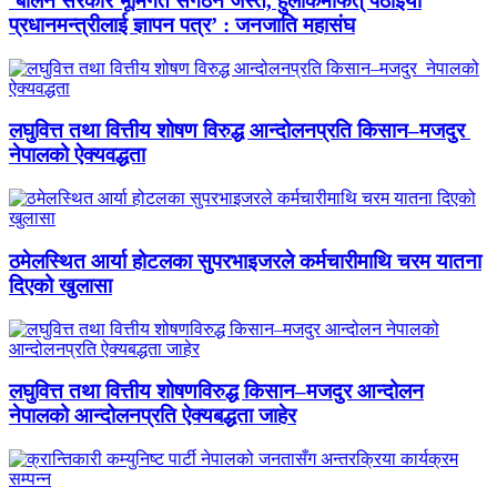
‘बालेन सरकार भूमिगत संगठन जस्तै, हुलाकमार्फत् पठाइयो
प्रधानमन्त्रीलाई ज्ञापन पत्र’ : जनजाति महासंघ
लघुवित्त तथा वित्तीय शोषण विरुद्ध आन्दोलनप्रति किसान–मजदुर
नेपालको ऐक्यवद्धता
ठमेलस्थित आर्या होटलका सुपरभाइजरले कर्मचारीमाथि चरम यातना
दिएको खुलासा
लघुवित्त तथा वित्तीय शोषणविरुद्ध किसान–मजदुर आन्दोलन
नेपालको आन्दोलनप्रति ऐक्यबद्धता जाहेर