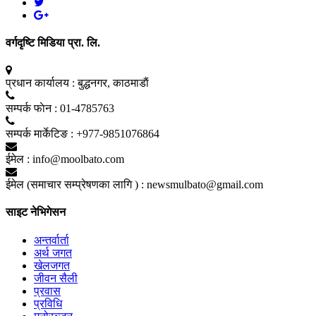
वर्गदृष्टि मिडिया प्रा. लि.
प्रधान कार्यालय :
बुद्धनगर, काठमाडाैं
सम्पर्क फाेन :
01-4785763
सम्पर्क मार्केटिङ :
+977-9851076864
ईमेल :
info@moolbato.com
ईमेल (समाचार सम्प्रेषणका लागि ) :
newsmulbato@gmail.com
साइट नेभिगेसन
अन्तर्वार्ता
अर्थ जगत
खेलजगत
जीवन सैली
प्रवास
प्रविधि