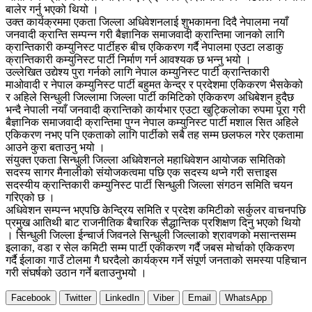
बालेर गर्नु भएको थियो ।
उक्त कार्यक्रममा एकता जिल्ला अधिवेशनलाई शुभकामना दिदै नेपालमा नयाँ
जनवादी क्रान्ति सम्पन्न गरी बैज्ञानिक समाजवादी क्रान्तिमा जानको लागि
क्रान्तिकारी कम्युनिस्ट पार्टीहरु बीच एकिकरण गर्दै नेपालमा एउटा लडाकु
क्रान्तिकारी कम्युनिस्ट पार्टी निर्माण गर्न आवश्यक छ भन्नु भयो ।
उल्लेखित उद्येश्य पुरा गर्नको लागि नेपाल कम्युनिस्ट पार्टी क्रान्तिकारी
माओवादी र नेपाल कम्युनिस्ट पार्टी बहुमत केन्द्र र प्रदेशमा एकिकरण भैसकेको
र अहिले सिन्धुली जिल्लामा जिल्ला पार्टी कमिटिको एकिकरण अधिबेशन हुदैछ
भन्दै नेपाली नयाँ जनवादी क्रान्तिको कार्यभार एउटा खुट्किलोका रुपमा पूरा गरी
बैज्ञानिक समाजवादी क्रान्तिमा पुग्न नेपाल कम्युनिस्ट पार्टी मशाल सित अहिले
एकिकरण नभए पनि एकताको लागि पार्टीको सबै तह सम्म छलफल गरेर एकतामा
आउने कुरा बताउनु भयो ।
संयुक्त एकता सिन्धुली जिल्ला अधिवेशनले महाधिवेशन आयोजक समितिको
सदस्य सागर मैनालीको संयोजकत्वमा पछि एक सदस्य थप्ने गरी सत्ताइस
सदस्यीय क्रान्तिकारी कम्युनिस्ट पार्टी सिन्धुली जिल्ला संगठन समिति चयन
गरिएको छ ।
अधिवेशन सम्पन्न भएपछि केन्द्रिय समिति र प्रदेश कमिटीको सर्कुलर वाचनपछि
प्रमुख आतिथी बाट राजनीतिक बैचारिक सैद्धान्तिक प्रशिक्षण दिनु भएको थियो
। सिन्धुली जिल्ला ईन्चार्ज जिवनले सिन्धुली जिल्लाको श्रावणको मसान्तसम्म
इलाका, वडा र सेल कमिटी सम्म पार्टी एकीकरण गर्दै जबस मोर्चाको एकिकरण
गर्दै ईलाका गाउँ टोलमा गै घरदैलो कार्यक्रम गर्ने संपूर्ण जनताको समस्या पहिचान
गरी संघर्षको उठान गर्ने बताउनुभयो ।
Facebook
Twitter
LinkedIn
Viber
Email
WhatsApp