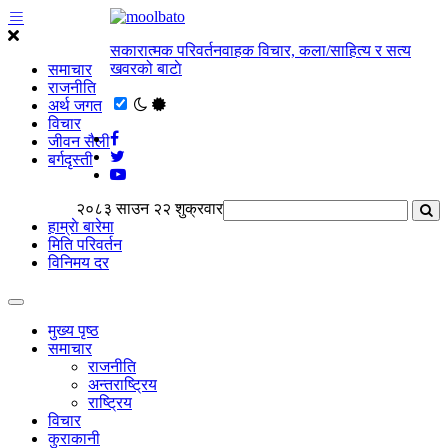
सकारात्मक परिवर्तनवाहक विचार, कला/साहित्य र सत्य
खवरको बाटाे
समाचार
राजनीति
अर्थ जगत
विचार
जीवन सैली
बर्गदृस्ती
२०८३ साउन २२ शुक्रवार
हाम्राे बारेमा
मिति परिवर्तन
विनिमय दर
मुख्य पृष्ठ
समाचार
राजनीति
अन्तराष्ट्रिय
राष्ट्रिय
विचार
कुराकानी