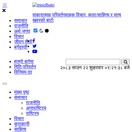
सकारात्मक परिवर्तनवाहक विचार, कला/साहित्य र सत्य
खवरको बाटाे
समाचार
राजनीति
अर्थ जगत
विचार
जीवन सैली
बर्गदृस्ती
हाम्राे बारेमा
मिति परिवर्तन
२०८३ साउन २२ शुक्रवार
०९:२१:३८ बजे
विनिमय दर
मुख्य पृष्ठ
समाचार
राजनीति
अन्तराष्ट्रिय
राष्ट्रिय
विचार
कुराकानी
साहित्य