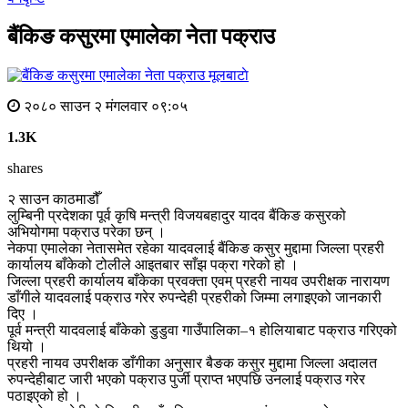
बैंकिङ कसुरमा एमालेका नेता पक्राउ
मूलबाटाे
२०८० साउन २ मंगलवार ०९:०५
1.3K
shares
२ साउन काठमाडौँ
लुम्बिनी प्रदेशका पूर्व कृषि मन्त्री विजयबहादुर यादव बैंकिङ कसुरको
अभियोगमा पक्राउ परेका छन् ।
नेकपा एमालेका नेतासमेत रहेका यादवलाई बैंकिङ कसुर मुद्दामा जिल्ला प्रहरी
कार्यालय बाँकेको टोलीले आइतबार साँझ पक्रा गरेको हो ।
जिल्ला प्रहरी कार्यालय बाँकेका प्रवक्ता एवम् प्रहरी नायव उपरीक्षक नारायण
डाँगीले यादवलाई पक्राउ गरेर रुपन्देही प्रहरीको जिम्मा लगाइएको जानकारी
दिए ।
पूर्व मन्त्री यादवलाई बाँकेको डुडुवा गाउँपालिका–१ होलियाबाट पक्राउ गरिएको
थियो ।
प्रहरी नायव उपरीक्षक डाँगीका अनुसार बैङक कसुर मुद्दामा जिल्ला अदालत
रुपन्देहीबाट जारी भएको पक्राउ पुर्जी प्राप्त भएपछि उनलाई पक्राउ गरेर
पठाइएको हो ।