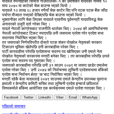
यादवले रुपन्देहीको सियारी गाउँपालिका–१ का उमाशंकर यादवको नाममा १०
माघ २०७० मा काटेको चेक बाउन्स भएको थियो ।
यादवले १२ लाख २८ हजार रुपैयाँ चेक काटेर दिए पनि पटक पटक बैंक जाँदा
पर्याप्त मौज्दात नभएको देखिएपछि चेक बाउन्स भएको थियो ।
भुक्तानीका लागि चेक लिएका यादवले प्रहरीमा पूर्वमन्त्री यादवविरुद्ध चेक
अनादरको उजुरी दर्ता गरेका थिए ।
यादले नेपाली कांग्रेसबाट राजनीति थालेका थिए। २०७४ को आमनिर्वाचनमा
नेपाली कांग्रेसबाट टिकट नपाएपछि उनी जसपामा प्रवेश गरेर प्रदेश सभा
सदस्यमा निर्वाचित भएका थिए ।
तर जसपाको निर्णयविपरीत दोस्रो पटक शंकर पोखरेल नेतृत्वको सरकार
टिकाउन भूमिका खेलेपछि उनी कारबाहीमा परेका थिए ।
पार्टी कारवाहीमा परेपछि प्रदेशसभा सदस्य पद खोसिएका उनी एमाले नेता
पोखरेल नेतृत्वको सरकारमा मन्त्री बनेका थिए । तर कारबाहीमा परेपछि उनले
प्रदेश सभा सदस्य पद गुमाएका थिए ।
जसपाको कारबाहीमा परेपछि उनी ३१ साउन २०७९ मा जसपा छाडेर एमालेमा
प्रवेश गरेका थिए । उनी २०७४ को निर्वाचनमा लुम्बिनी प्रदेशसभामा बाँकेको
प्रदेश सभा निर्वाचन क्षेत्र ‘क’बाट निर्वाचित भएका थिए ।
मन्त्री रहेकै बेला यादवलाई २०७९ साउनमा एमाले केन्द्रीय उपाध्यक्ष युवराज
ज्ञवाली र केन्द्रीय कमिटी सचिव तथा लुम्बिनी प्रदेश इन्चार्ज छविलाल
विश्वकर्माले बाँकेमा आयोजित एक कार्यक्रममा एमाले प्रवेश गराएका थिए ।
Facebook
Twitter
LinkedIn
Viber
Email
WhatsApp
Post
पछिल्लाे समाचार