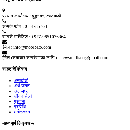
प्रधान कार्यालय :
बुद्धनगर, काठमाडाैं
सम्पर्क फाेन :
01-4785763
सम्पर्क मार्केटिङ :
+977-9851076864
ईमेल :
info@moolbato.com
ईमेल (समाचार सम्प्रेषणका लागि ) :
newsmulbato@gmail.com
साइट नेभिगेसन
अन्तर्वार्ता
अर्थ जगत
खेलजगत
जीवन सैली
प्रवास
प्रविधि
मनोरञ्जन
महत्वपूर्ण लिङ्कहरू