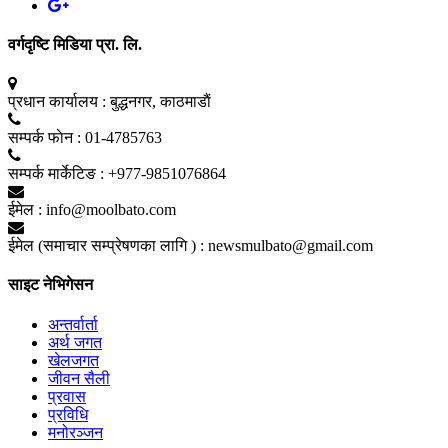
वर्गदृष्टि मिडिया प्रा. लि.
प्रधान कार्यालय :
बुद्धनगर, काठमाडाैं
सम्पर्क फाेन :
01-4785763
सम्पर्क मार्केटिङ :
+977-9851076864
ईमेल :
info@moolbato.com
ईमेल (समाचार सम्प्रेषणका लागि ) :
newsmulbato@gmail.com
साइट नेभिगेसन
अन्तर्वार्ता
अर्थ जगत
खेलजगत
जीवन सैली
प्रवास
प्रविधि
मनोरञ्जन