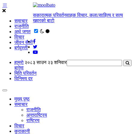
सकारात्मक परिवर्तनवाहक विचार, कला/साहित्य र सत्य
खवरको बाटाे
समाचार
राजनीति
अर्थ जगत
विचार
जीवन सैली
बर्गदृस्ती
हाम्राे
२०८३ साउन २३ शनिवार
बारेमा
मिति परिवर्तन
विनिमय दर
मुख्य पृष्ठ
समाचार
राजनीति
अन्तराष्ट्रिय
राष्ट्रिय
विचार
कुराकानी