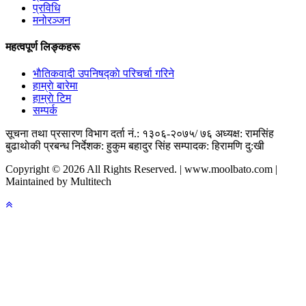
प्रविधि
मनोरञ्जन
महत्वपूर्ण लिङ्कहरू
भाैतिकवादी उपनिषद्काे परिचर्चा गरिने
हाम्राे बारेमा
हाम्राे टिम
सम्पर्क
सूचना तथा प्रसारण विभाग दर्ता नं.: १३०६-२०७५/ ७६
अध्यक्ष: रामसिंह
बुढाथाेकी
प्रबन्ध निर्देशक: हुकुम बहादुर सिंह
सम्पादक: हिरामणि दु:खी
Copyright © 2026 All Rights Reserved. | www.moolbato.com |
Maintained by Multitech