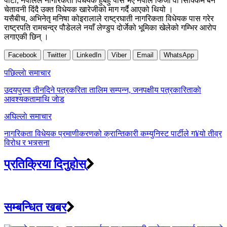
पार्टी, नेपालले नागरिकता विधेयक हुबहु पास भए नेपाल फिँजी वा सिक्किम बने
चेतावनी दिंदै उक्त विधेयक खारेजीको माग गर्दै आएको थियो ।
यसैबीच, अभिनेतृ मनिषा कोइरालाले राष्ट्रघाती नागरिकता विधेयक पास गरेर
राष्ट्रपति रामचन्द्र पौडेलले नयाँ लेण्डुप दोर्जेको भूमिका खेलेको गम्भिर आरोप
लगाएकी छिन् ।
Facebook
Twitter
LinkedIn
Viber
Email
WhatsApp
Post
पछिल्लाे समाचार
navigation
उदयपुरमा तीनदिने पत्रकरिता तालिम सम्पन्न, जनपक्षीय पत्रकारिताकाे
आवश्यकतामाथि जाेड
अघिल्लाे समाचार
नागरिकता विधेयक प्रमाणीकरणको क्रान्तिकारी कम्युनिस्ट पार्टीले ग¥यो तीव्र
विरोध र भत्र्सना
प्रतिक्रिया दिनुहोस्
सम्बन्धित खबर