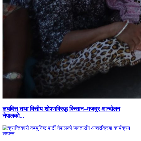
लघुवित्त तथा वित्तीय शोषणविरुद्ध किसान–मजदुर आन्दोलन
नेपालको...