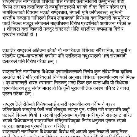
राष्ट्रपतिले नागरिकता विधेयक पास गरेपछि क्रान्तिकारी कम्युनिस्ट पार्टी,
नेपाल लगायत क्रान्तिकारी कम्युनिस्टहरुले यसको तीव्र विरोध गरेका छन् ।
नागरिकताको विषयमा भएको राष्ट्रघात, नेपाली भूमि कपिलवस्तु–लुम्बिनी
भारतीय नक्सामा गाभिएको विषय लगायतको विरोधमा क्रान्तिकारी कम्युनिस्ट
पार्टी निकट मजदुर संगठनले माइतीघरमा विरोध प्रदर्शनको आयोजना गरेको छ
। तीनवटा क्रान्तिकारी मजदुर संगठनले भोलि माइतीघर मण्डलामा विरोध
प्रदर्शन राखेको हो ।
एकातिर राष्ट्रको अहितमा रहेको यो नागरिकता विधेयक संवैधानिक, कानुनी र
संसदीय मूल्य–मान्यताको कसीमा पनि प्रक्रिया नपु¥याएको भन्दै संसदवादी
दलहरुले पनि विरोध गरेका छन् ।
राष्ट्रपतिले नागरिकता विधेयक प्रमाणीकरणको निर्णय कुन संवैधानिक दायित्व
अन्तर्गत गरे ? मन्त्रिपरिषद्को निर्णयको अनुसार विधेयक प्रमाणीकरण गर्न मिल्छ
? प्रधानमन्त्री भारत भ्रमणमा निस्कनु भन्दा ठिक एक घण्टाअघि यो विधेयक
प्रमाणीकरण हुनु संयोग मात्र हो कि कुनै भूराजनीतिक कारण पनि छ ? यावत्
प्रश्न उठेका छन् ।
राष्ट्रपतिले रोकेको विधेयकलाई कसरी प्रमाणीकरण गर्ने भन्ने प्रश्न
उठिसकेको सन्दर्भमा फेरी नयाँ संसद्‍मा ल्याएर पुनः पारित गरी राष्ट्रपति कहाँ
पठाउने विकल्प थियो । तर यो प्रक्रियामा प्रवेश नगरी पुरानै संसद‍्‍बाट पारित
भएको विधेयकलाई राष्ट्रपतिले मन्त्रिपरिषद्को निर्णयअनुसार प्राप्त भएको
पत्रका आधारमा प्रमाणीकरण गरिदिए ।
राष्ट्रघाती नागरिकता विधेयकको विरोध गर्दै आएको क्रान्तिकारी कम्युनिस्ट