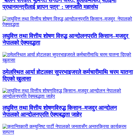
‘बालेन सरकार भूमिगत संगठन जस्तै, हुलाकमार्फत् पठाइयो
प्रधानमन्त्रीलाई ज्ञापन पत्र’ : जनजाति महासंघ
लघुवित्त तथा वित्तीय शोषण विरुद्ध आन्दोलनप्रति किसान–मजदुर
नेपालको ऐक्यवद्धता
ठमेलस्थित आर्या होटलका सुपरभाइजरले कर्मचारीमाथि चरम यातना
दिएको खुलासा
लघुवित्त तथा वित्तीय शोषणविरुद्ध किसान–मजदुर आन्दोलन
नेपालको आन्दोलनप्रति ऐक्यबद्धता जाहेर