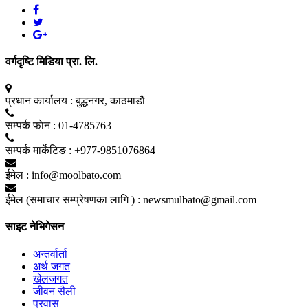
वर्गदृष्टि मिडिया प्रा. लि.
प्रधान कार्यालय :
बुद्धनगर, काठमाडाैं
सम्पर्क फाेन :
01-4785763
सम्पर्क मार्केटिङ :
+977-9851076864
ईमेल :
info@moolbato.com
ईमेल (समाचार सम्प्रेषणका लागि ) :
newsmulbato@gmail.com
साइट नेभिगेसन
अन्तर्वार्ता
अर्थ जगत
खेलजगत
जीवन सैली
प्रवास