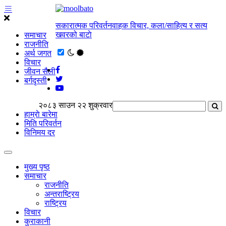
सकारात्मक परिवर्तनवाहक विचार, कला/साहित्य र सत्य
खवरको बाटाे
समाचार
राजनीति
अर्थ जगत
विचार
जीवन सैली
बर्गदृस्ती
२०८३ साउन २२ शुक्रवार
हाम्राे बारेमा
मिति परिवर्तन
विनिमय दर
मुख्य पृष्ठ
समाचार
राजनीति
अन्तराष्ट्रिय
राष्ट्रिय
विचार
कुराकानी