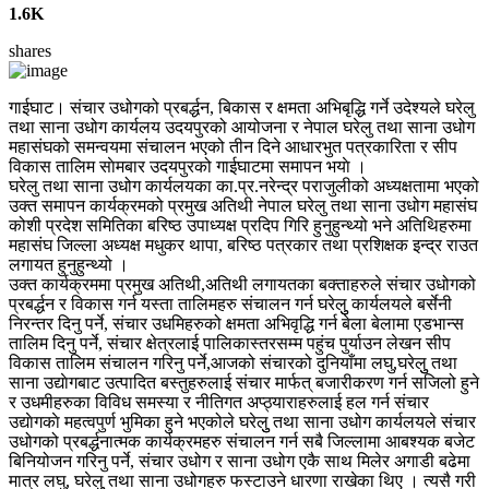
1.6K
shares
गाईघाट। संचार उधोगको प्रबर्द्धन, बिकास र क्षमता अभिबृद्धि गर्ने उदेश्यले घरेलु
तथा साना उधोग कार्यलय उदयपुरको आयोजना र नेपाल घरेलु तथा साना उधोग
महासंघको समन्वयमा संचालन भएको तीन दिने आधारभुत पत्रकारिता र सीप
विकास तालिम साेमबार उदयपुरको गाईघाटमा समापन भयाे ।
घरेलु तथा साना उधोग कार्यलयका का.प्र.नरेन्द्र पराजुलीको अध्यक्षतामा भएको
उक्त समापन कार्यक्रमको प्रमुख अतिथी नेपाल घरेलु तथा साना उधोग महासंघ
कोशी प्रदेश समितिका बरिष्ठ उपाध्यक्ष प्रदिप गिरि हुनुहुन्थ्यो भने अतिथिहरुमा
महासंघ जिल्ला अध्यक्ष मधुकर थापा, बरिष्ठ पत्रकार तथा प्रशिक्षक इन्द्र राउत
लगायत हुनुहुन्थ्यो ।
उक्त कार्यक्रममा प्रमुख अतिथी,अतिथी लगायतका बक्ताहरुले संचार उधोगको
प्रबर्द्धन र विकास गर्न यस्ता तालिमहरु संचालन गर्न घरेलुु कार्यलयले बर्सेनी
निरन्तर दिनु पर्ने, संचार उधमिहरुको क्षमता अभिवृद्धि गर्न बेला बेलामा एडभान्स
तालिम दिनु पर्ने, संचार क्षेत्रलाई पालिकास्तरसम्म पहुंच पुर्याउन लेखन सीप
विकास तालिम संचालन गरिनु पर्ने,आजको संचारको दुनियाँमा लघु,घरेलुु तथा
साना उद्याेगबाट उत्पादित बस्तुहरुलाई संचार मार्फत् बजारीकरण गर्न सजिलो हुने
र उधमीहरुका विविध समस्या र नीतिगत अप्ठ्याराहरुलाई हल गर्न संचार
उद्याेगकाे महत्वपुर्ण भुमिका हुने भएकोले घरेलुु तथा साना उधोग कार्यलयले संचार
उधोगको प्रबर्द्धनात्मक कार्यक्रमहरु संचालन गर्न सबै जिल्लामा आबश्यक बजेट
बिनियोजन गरिनु पर्ने, संचार उधोग र साना उधोग एकै साथ मिलेर अगाडी बढेमा
मात्र लघु, घरेलुु तथा साना उधोगहरु फस्टाउने धारणा राखेका थिए । त्यसै गरी