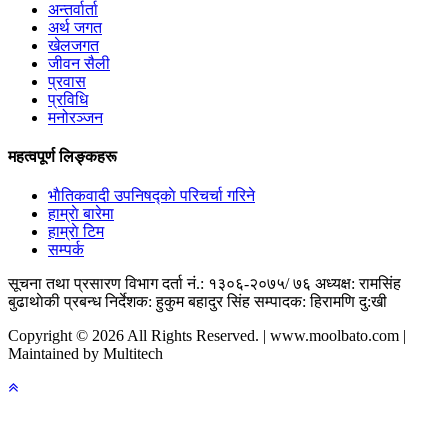
अन्तर्वार्ता
अर्थ जगत
खेलजगत
जीवन सैली
प्रवास
प्रविधि
मनोरञ्जन
महत्वपूर्ण लिङ्कहरू
भाैतिकवादी उपनिषद्काे परिचर्चा गरिने
हाम्राे बारेमा
हाम्राे टिम
सम्पर्क
सूचना तथा प्रसारण विभाग दर्ता नं.: १३०६-२०७५/ ७६
अध्यक्ष: रामसिंह
बुढाथाेकी
प्रबन्ध निर्देशक: हुकुम बहादुर सिंह
सम्पादक: हिरामणि दु:खी
Copyright © 2026 All Rights Reserved. | www.moolbato.com |
Maintained by Multitech