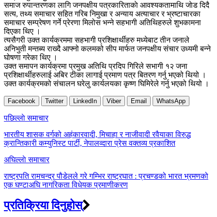
समाज रुपान्तरणका लागि जनपक्षीय पत्रकारिताकाे आवश्यकतामाथि जाेड दिदै
सत्य, तथ्य समाचार सहित गरिब निमुखा र अन्याय अत्याचार र भ्रष्टाचारका
समाचार सम्प्रेषण गर्ने प्रेरणा मिलोस भन्ने सहभागी अतिथिहरुले शुभकामना
दिएका थिए ।
त्यसैगरी उक्त कार्यक्रममा सहभागी प्रशिक्षार्थीहरु मध्येबाट तीन जनाले
अनिभुती मन्तब्य राख्दै आफ्नो कलमको सीप मार्फत जनपक्षीय संचार उध्यमी बन्ने
घोषणा गरेका थिए ।
उक्त समापन कार्यक्रमा प्रमुख अतिथि प्रदिप गिरिले सभागी १२ जना
प्रशिक्षार्थीहरुलाई अबिर टीका लागाई प्रमाण पत्र बितरण गर्नु भएको थियो ।
उक्त कार्यक्रमको संचालन घरेलु कार्यलयका कृष्ण घिमिरेले गर्नु भएको थियो ।
Facebook
Twitter
LinkedIn
Viber
Email
WhatsApp
Post
पछिल्लाे समाचार
navigation
भारतीय शासक वर्गको अहंकारवादी, मिचाहा र नाजीवादी रवैयाका विरुद्ध
क्रान्तिकारी कम्युनिस्ट पार्टी, नेपालव्दारा प्रेस वक्तव्य प्रकाशित
अघिल्लाे समाचार
राष्ट्रपति रामचन्द्र पौडेलले गरे गम्भिर राष्ट्रघात : प्रचण्डको भारत भ्रमणको
एक घण्टाअघि नागरिकता विधेयक प्रमाणीकरण
प्रतिक्रिया दिनुहोस्