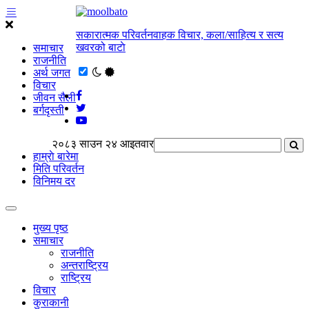
सकारात्मक परिवर्तनवाहक विचार, कला/साहित्य र सत्य
खवरको बाटाे
समाचार
राजनीति
अर्थ जगत
विचार
जीवन सैली
बर्गदृस्ती
२०८३ साउन २४ आइतवार
हाम्राे बारेमा
मिति परिवर्तन
विनिमय दर
मुख्य पृष्ठ
समाचार
राजनीति
अन्तराष्ट्रिय
राष्ट्रिय
विचार
कुराकानी