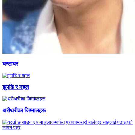
घण्टाघर
झुपडि र महल
थरीथरीका जिम्मालहरू