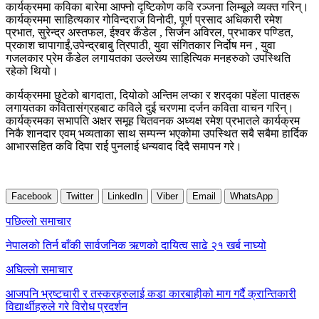
कार्यक्रममा कविका बारेमा आफ्नो दृष्टिकोण कवि रञ्जना लिम्बूले व्यक्त गरिन्।
कार्यक्रममा साहित्यकार गोविन्दराज विनोदी, पूर्ण प्रसाद अधिकारी रमेश
प्रभात, सुरेन्द्र अस्तफल, ईश्वर कँडेल , सिर्जन अविरल, प्रभाकर पण्डित,
प्रकाश चापागाईं,उपेन्द्रबाबु त्रिपाठी, युवा संगितकार निर्दोष मन , युवा
गजलकार प्रेम कँडेल लगायतका उल्लेख्य साहित्यिक मनहरुको उपस्थिति
रहेको थियो।
कार्यक्रममा छुटेको बागदाता, दियोको अन्तिम लप्का र शरद्का पहेंला पातहरू
लगायतका कवितासंग्रहबाट कविले दुई चरणमा दर्जन कविता वाचन गरिन्।
कार्यक्रमका सभापति अक्षर समूह चितवनक अध्यक्ष रमेश प्रभातले कार्यक्रम
निकै शानदार एवम् भव्यताका साथ सम्पन्न भएकोमा उपस्थित सबै सबैमा हार्दिक
आभारसहित कवि दिपा राई पुनलाई धन्यवाद दिदै समापन गरे।
Facebook
Twitter
LinkedIn
Viber
Email
WhatsApp
Post
पछिल्लाे समाचार
navigation
नेपालको तिर्न बाँकी सार्वजनिक ऋणको दायित्व साढे २१ खर्ब नाघ्यो
अघिल्लाे समाचार
आजपनि भ्रष्टचारी र तस्करहरुलाई कडा कारबाहीको माग गर्दै क्रान्तिकारी
विद्यार्थीहरुले गरे विरोध प्रदर्शन