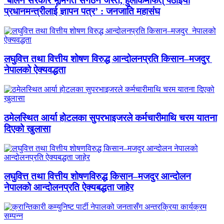
‘बालेन सरकार भूमिगत संगठन जस्तै, हुलाकमार्फत् पठाइयो
प्रधानमन्त्रीलाई ज्ञापन पत्र’ : जनजाति महासंघ
लघुवित्त तथा वित्तीय शोषण विरुद्ध आन्दोलनप्रति किसान–मजदुर
नेपालको ऐक्यवद्धता
ठमेलस्थित आर्या होटलका सुपरभाइजरले कर्मचारीमाथि चरम यातना
दिएको खुलासा
लघुवित्त तथा वित्तीय शोषणविरुद्ध किसान–मजदुर आन्दोलन
नेपालको आन्दोलनप्रति ऐक्यबद्धता जाहेर