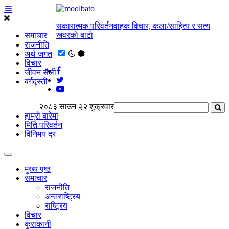
सकारात्मक परिवर्तनवाहक विचार, कला/साहित्य र सत्य
खवरको बाटाे
समाचार
राजनीति
अर्थ जगत
विचार
जीवन सैली
बर्गदृस्ती
२०८३ साउन २२ शुक्रवार
हाम्राे बारेमा
मिति परिवर्तन
विनिमय दर
मुख्य पृष्ठ
समाचार
राजनीति
अन्तराष्ट्रिय
राष्ट्रिय
विचार
कुराकानी