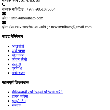
सम्पर्क फाेन :
01-4785763
सम्पर्क मार्केटिङ :
+977-9851076864
ईमेल :
info@moolbato.com
ईमेल (समाचार सम्प्रेषणका लागि ) :
newsmulbato@gmail.com
साइट नेभिगेसन
अन्तर्वार्ता
अर्थ जगत
खेलजगत
जीवन सैली
प्रवास
प्रविधि
मनोरञ्जन
महत्वपूर्ण लिङ्कहरू
भाैतिकवादी उपनिषद्काे परिचर्चा गरिने
हाम्राे बारेमा
हाम्राे टिम
सम्पर्क