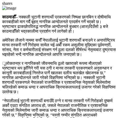
shares
काठमाडौँ–
नक्कली भुटानी शरणार्थी प्रकरणको निष्पक्ष छानबिन र दोषीमाथि
कारबाहीको माग गर्दै बृहत् नागरिक आन्दोलनले प्रदर्शन गर्ने भएको छ।
भ्रष्टाचार ढाकछोपविरुद्ध नागरिक आन्दोलनले बुधबार (आज)दिउँसो ३ बजे
काठमाडौँको भद्रकालीमा प्रदर्शन गर्न लागेको हो।
अमेरिका लैजाने नाममा सयौँ नेपालीलाई भुटानी शरणार्थी बनाउने र अन्तर्राष्ट्रिय
मानव तस्करी गर्ने गिरोहमा सामेल भई अर्बौँ रकम असुलीमा मुछिएका पूर्वमन्त्री,
सांसद, नेता र कर्मचारीलाई संरक्षण गर्न ठूला दलको शीर्षस्थ नेतृत्वबाट दुष्प्रयास
भइरहेको भन्दै नागरिक आन्दोलनले आपत्ति जनाएको छ।
ूलोकतन्त्र र नागरिकको जीवनमाथि ठूलो खतराको रूपमा मौलाएको
भ्रष्टाचार थप झाँगिने गरी यस ठगी र मानव तस्करी प्रकरणबारे अनुसन्धान र
कानूनी कारबाहीलाई निस्तेज पार्ने खालका दलीय चलखेल खेदजनक छ,”
नागरिक आन्दोलनले जारी गरेको विज्ञप्तिमा भनिएको छ। नक्कली भुटानी
शरणार्थी प्रकरणले नेपालको राजनीतिक र प्रशासनिक नेतृत्वको मिलेमतोमा
चलिरहेको कमाऊ धन्दा र आपराधिक क्रियाकलापलाई उजागर गरेको विज्ञप्तिमा
उल्लेख छ।
“नेपालीलाई भुटानी शरणार्थी बनाउँदै ठग्ने र मानव तस्करी गर्ने गिरोहको दुष्कर्म
अर्को एउटा संगठित अपराध हो, जसले नेपालको राजनीतिक र प्रशासनिक
नेतृत्वको मिलेमतोमा जारी कमाऊ धन्दा र आपराधिक क्रियाकलापलाई उजागर
गरेको छ,” विज्ञप्तिमा भनिएको छ, “यस्तो गम्भीर संगठित अपराधको