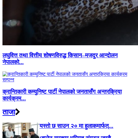
लघुवित्त तथा वित्तीय शोषणविरुद्ध किसान–मजदुर आन्दोलन
नेपालको...
क्रान्तिकारी कम्युनिष्ट पार्टी नेपालको जनतासँग अन्तरक्रिया
कार्यक्रम...
ताजा
यस्तो छ साउन २० मा हुलाकमार्फत्...