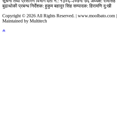
सूचना तथा प्रसारण विभाग दर्ता नं.: १३०६-२०७५/ ७६
अध्यक्ष: रामसिंह
बुढाथाेकी
प्रबन्ध निर्देशक: हुकुम बहादुर सिंह
सम्पादक: हिरामणि दु:खी
Copyright © 2026 All Rights Reserved. | www.moolbato.com |
Maintained by Multitech