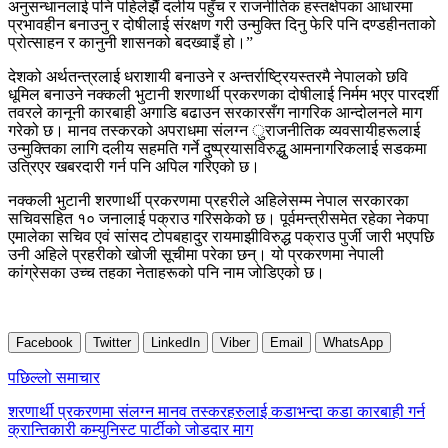
अनुसन्धानलाई पनि पहिलेझैँ दलीय पहुँच र राजनीतिक हस्तक्षेपका आधारमा
प्रभावहीन बनाउनु र दोषीलाई संरक्षण गरी उन्मुक्ति दिनु फेरि पनि दण्डहीनताको
प्रोत्साहन र कानुनी शासनको बदख्वाइँ हो।”
देशको अर्थतन्त्रलाई धराशायी बनाउने र अन्तर्राष्ट्रियस्तरमै नेपालको छवि
धूमिल बनाउने नक्कली भुटानी शरणार्थी प्रकरणका दोषीलाई निर्मम भएर पारदर्शी
तवरले कानूनी कारबाही अगाडि बढाउन सरकारसँग नागरिक आन्दोलनले माग
गरेको छ। मानव तस्करको अपराधमा संलग्न ुराजनीतिक व्यवसायीहरूलाई
उन्मुक्तिका लागि दलीय सहमति गर्ने दुष्प्रयासविरुद्धु आमनागरिकलाई सडकमा
उत्रिएर खबरदारी गर्न पनि अपिल गरिएको छ।
नक्कली भुटानी शरणार्थी प्रकरणमा प्रहरीले अहिलेसम्म नेपाल सरकारका
सचिवसहित १० जनालाई पक्राउ गरिसकेको छ। पूर्वमन्त्रीसमेत रहेका नेकपा
एमालेका सचिव एवं सांसद टोपबहादुर रायमाझीविरुद्ध पक्राउ पुर्जी जारी भएपछि
उनी अहिले प्रहरीको खोजी सूचीमा परेका छन्। यो प्रकरणमा नेपाली
कांग्रेसका उच्च तहका नेताहरूको पनि नाम जोडिएको छ।
Facebook
Twitter
LinkedIn
Viber
Email
WhatsApp
Post
पछिल्लाे समाचार
navigation
शरणार्थी प्रकरणमा संलग्न मानव तस्करहरुलाई कडाभन्दा कडा कारबाही गर्न
क्रान्तिकारी कम्युनिस्ट पार्टीको जोडदार माग