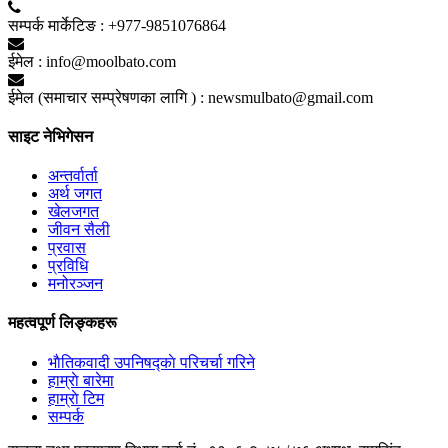
सम्पर्क मार्केटिङ :
+977-9851076864
ईमेल :
info@moolbato.com
ईमेल (समाचार सम्प्रेषणका लागि ) :
newsmulbato@gmail.com
साइट नेभिगेसन
अन्तर्वार्ता
अर्थ जगत
खेलजगत
जीवन सैली
प्रवास
प्रविधि
मनोरञ्जन
महत्वपूर्ण लिङ्कहरू
भाैतिकवादी उपनिषद्काे परिचर्चा गरिने
हाम्राे बारेमा
हाम्राे टिम
सम्पर्क