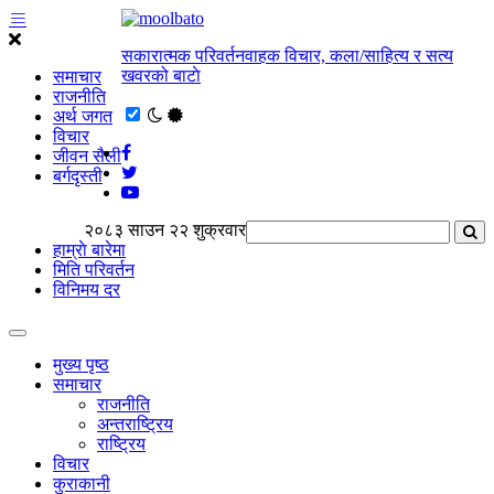
सकारात्मक परिवर्तनवाहक विचार, कला/साहित्य र सत्य
खवरको बाटाे
समाचार
राजनीति
अर्थ जगत
विचार
जीवन सैली
बर्गदृस्ती
२०८३ साउन २२ शुक्रवार
हाम्राे बारेमा
मिति परिवर्तन
विनिमय दर
मुख्य पृष्ठ
समाचार
राजनीति
अन्तराष्ट्रिय
राष्ट्रिय
विचार
कुराकानी