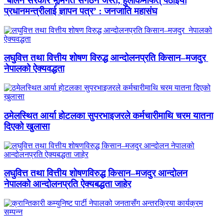
‘बालेन सरकार भूमिगत संगठन जस्तै, हुलाकमार्फत् पठाइयो
प्रधानमन्त्रीलाई ज्ञापन पत्र’ : जनजाति महासंघ
लघुवित्त तथा वित्तीय शोषण विरुद्ध आन्दोलनप्रति किसान–मजदुर
नेपालको ऐक्यवद्धता
ठमेलस्थित आर्या होटलका सुपरभाइजरले कर्मचारीमाथि चरम यातना
दिएको खुलासा
लघुवित्त तथा वित्तीय शोषणविरुद्ध किसान–मजदुर आन्दोलन
नेपालको आन्दोलनप्रति ऐक्यबद्धता जाहेर