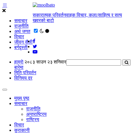
सकारात्मक परिवर्तनवाहक विचार, कला/साहित्य र सत्य
खवरको बाटाे
समाचार
राजनीति
अर्थ जगत
विचार
जीवन सैली
बर्गदृस्ती
हाम्राे
२०८३ साउन २३ शनिवार
बारेमा
मिति परिवर्तन
विनिमय दर
मुख्य पृष्ठ
समाचार
राजनीति
अन्तराष्ट्रिय
राष्ट्रिय
विचार
कुराकानी