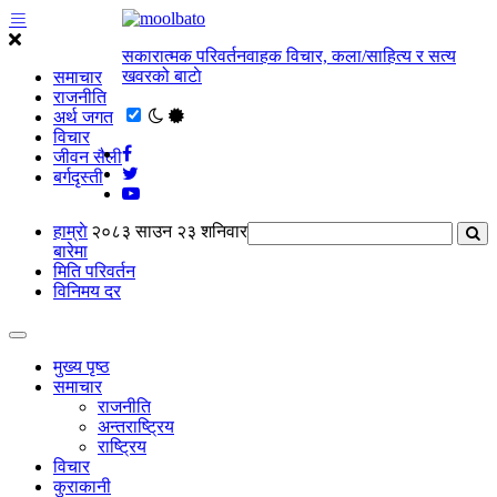
सकारात्मक परिवर्तनवाहक विचार, कला/साहित्य र सत्य
खवरको बाटाे
समाचार
राजनीति
अर्थ जगत
विचार
जीवन सैली
बर्गदृस्ती
हाम्राे
२०८३ साउन २३ शनिवार
बारेमा
मिति परिवर्तन
विनिमय दर
मुख्य पृष्ठ
समाचार
राजनीति
अन्तराष्ट्रिय
राष्ट्रिय
विचार
कुराकानी