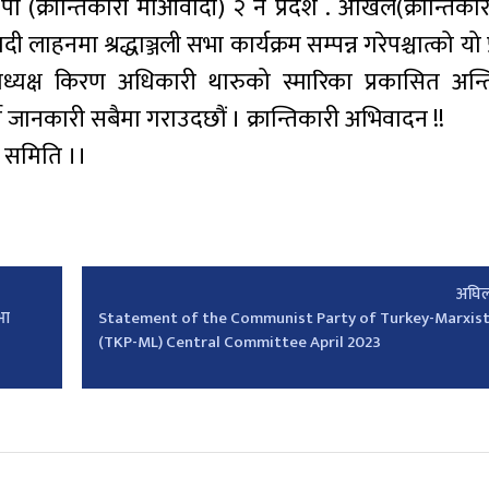
क.पा (क्रान्तिकारी माओवादी) २ नं प्रदेश . अखिल(क्रान्तिका
हनमा श्रद्धाञ्जली सभा कार्यक्रम सम्पन्न गरेपश्चात्को यो प
उपाध्यक्ष किरण अधिकारी थारुको स्मारिका प्रकासित अन्
ने जानकारी सबैमा गराउदछौं । क्रान्तिकारी अभिवादन !!
िय समिति ।।
अघिल
भा
Statement of the Communist Party of Turkey-Marxist
(TKP-ML) Central Committee April 2023