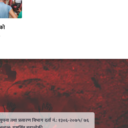
लको
.
सूचना तथा प्रसारण विभाग दर्ता नं.: १३०६-२०७५/ ७६
अध्यक्ष: रामसिंह बुढाथाेकी