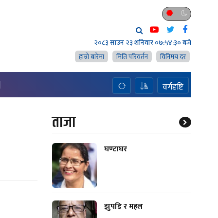
२०८३ साउन २३ शनिवार
०७:५४:३१ बजे
हाम्राे बारेमा
मिति परिवर्तन
विनिमय दर
H
वर्गदृष्टि
ताजा
घण्टाघर
झुपडि र महल