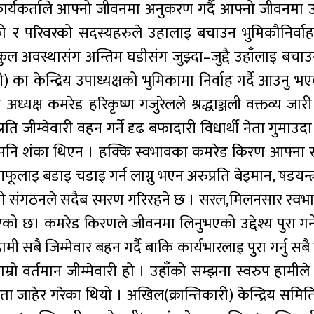
र्यकर्ताले आफ्नो जीवनमा अनुकरण गर्दै आफ्नो जीवनमा उत्रा
को र परिवरको सदस्यहरुले उहालाइ बचाउन भुमिकौनिर्वाह 
तिकुल अवस्थासंग अन्तिम घडीसंग जुझ्दा–जुद्दै उहाँलाइ ब
) का केन्द्रिय उपाध्यक्षको भुमिकामा निर्वाह गर्दै आउनु 
यक्ष कमरेड हरिकृष्ण गजुरेलले श्रद्धाञ्जली वक्तव्य जारी
ति जीम्वेवारी वहन गर्ने दृढ बफादारी विधार्थी नेता गुमाउदा 
ाइ पनि शंका थिएन । हक्कि स्वभावका कमरेड किरण आफ्ना स्व
लाइ बडाइ चडाइ गर्न लाग्नु भएन अरुप्रति बेइमान, षडयन्त्र
म्रो संगठनले सदैब स्मरण गरिरहने छ । सरल,मिलनसार स्वभा
एको छ। कमरेड किरणले जीवनमा लिनुभएको उद्देश्य पुरा गर्ने
ी सबै जिम्मेवार बहन गर्दै बाकि कार्यभारलाइ पुरा गर्नु सब
ाम्रो वर्तमान जीम्मेवारी हो । उहाँको सम्झना स्वरुप हामी
्धता जाहेर गरेका थियो । अखिल(क्रान्तिकारी) केन्द्रिय समित