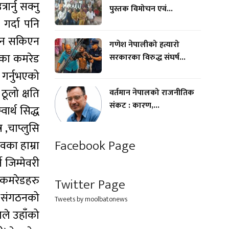
र्नु सक्नु
पुस्तक विमोचन एवं...
गर्दा पनि
चाउन सकिएन
गणेश नेपालीको हत्यारो
भएका कमरेड
सरकारका विरुद्ध संघर्ष...
 गर्नुभएको
ठूलो क्षति
वर्तमान नेपालको राजनीतिक
संकट : कारण,...
ार्थ सिद्ध
 ,चाप्लुसि
Facebook Page
वका हाम्रा
 जिम्मेवरी
ै कमरेडहरु
Twitter Page
ले संगठनको
Tweets by moolbatonews
िले उहाँको