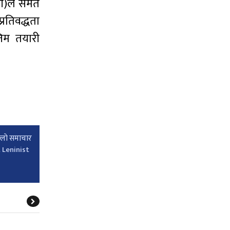
री)ले समेत
्रतिवद्धता
तिम तयारी
्लाे समाचार
 Leninist