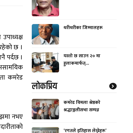
थरीथरीका जिम्मालहरू
 उपाध्यक्ष
रहेको छ ।
यस्तो छ साउन २० मा
नै पर्दछ ।
हुलाकमार्फत्...
ो असामयिक
ेता कमरेड
लाेकप्रिय
कमरेड विमला श्रेष्ठको
श्रद्धाञ्जलीसभा सम्पन्न
 माझमा नभए
नदारीताको
‘रगतले इतिहास लेख्नेहरू’