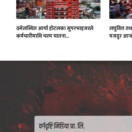
ठमेलस्थित आर्या होटलका सुपरभाइजरले
लघुवित्त त
कर्मचारीमाथि चरम यातना...
मजदुर आन्द
वर्गदृष्टि मिडिया प्रा. लि.