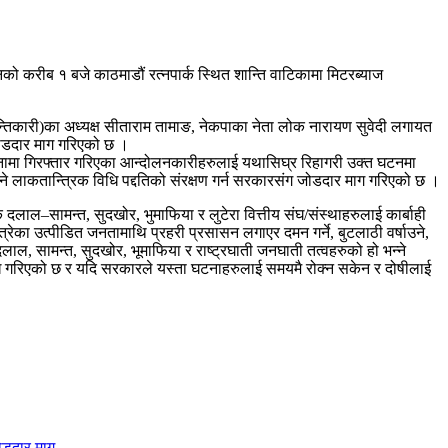
ो करीब १ बजे काठमाडौं रत्नपार्क स्थित शान्ति वाटिकामा मिटरब्याज
तिकारी)का अध्यक्ष सीताराम तामाङ, नेकपाका नेता लोक नारायण सुवेदी लगायत
न जोडदार माग गरिएको छ ।
नामा गिरफ्तार गरिएका आन्दोलनकारीहरुलाई यथासिघ्र रिहागरी उक्त घटनमा
ने लाकतान्त्रिक विधि पद्दतिको संरक्षण गर्न सरकारसंग जोडदार माग गरिएको छ ।
दलाल–सामन्त, सुदखोर, भुमाफिया र लुटेरा वित्तीय संघ/संस्थाहरुलाई कार्बाही
उत्रेका उत्पीडित जनतामाथि प्रहरी प्रसासन लगाएर दमन गर्ने, बुटलाठी वर्षाउने,
ाल, सामन्त, सुदखोर, भूमाफिया र राष्ट्रघाती जनघाती तत्वहरुको हो भन्ने
्लेख गरिएको छ र यदि सरकारले यस्ता घटनाहरुलाई समयमै रोक्न सकेन र दोषीलाई
जोडदार माग