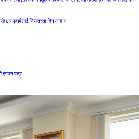
ोध, सङ्घर्षलाई निरन्तरता दिन आह्वान