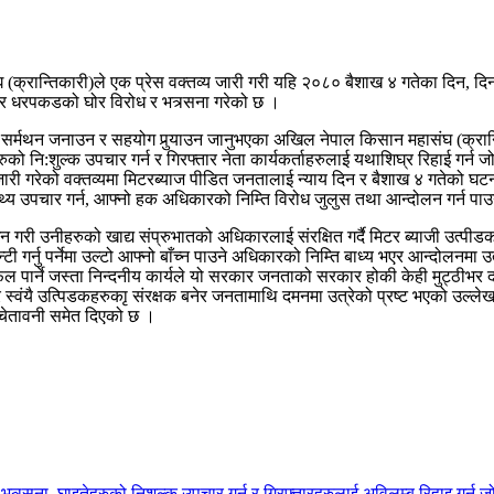
्रान्तिकारी)ले एक प्रेस वक्तव्य जारी गरी यहि २०८० बैशाख ४ गतेका दिन, दिनक
दमन र धरपकडको घोर विरोध र भत्र्सना गरेको छ ।
सर्मथन जनाउन र सहयोग पुर्‍याउन जानुभएका अखिल नेपाल किसान महासंघ (क्रान्
्ताहरुको नि:शुल्क उपचार गर्न र गिरफ्तार नेता कार्यकर्ताहरुलाई यथाशिघ्र रिहाई गर्
री गरेको वक्तव्यमा मिटरब्याज पीडित जनतालाई न्याय दिन र बैशाख ४ गतेको घट
स्थ्य उपचार गर्न, आफ्नो हक अधिकारको निम्ति विरोध जुलुस तथा आन्दोलन गर्न पाउ
री उनीहरुको खाद्य संप्रुभातको अधिकारलाई संरक्षित गर्दै मिटर ब्याजी उत्पीडक 
टी गर्नु पर्नेमा उल्टो आफ्नो बाँच्न पाउने अधिकारको निम्ति बाध्य भएर आन्दोलनमा 
ल पार्ने जस्ता निन्दनीय कार्यले यो सरकार जनताको सरकार होकी केही मुट्ठीभर दल
ार स्वंयै उत्पिडकहरुकाृ संरक्षक बनेर जनतामाथि दमनमा उत्रेको प्रष्ट भएको उल
 चेतावनी समेत दिएको छ ।
त्र्सना, घाइतेहरुको निशुल्क उपचार गर्न र गिरफ्तारहरुलाई अविलम्ब रिहाइ गर्न 