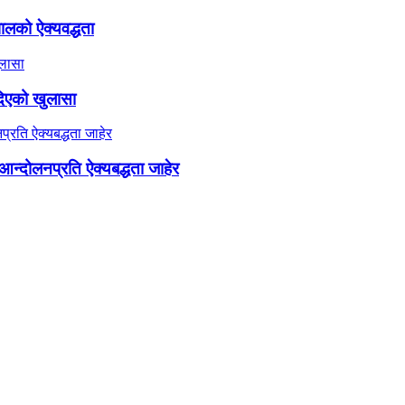
ालको ऐक्यवद्धता
दिएको खुलासा
न्दोलनप्रति ऐक्यबद्धता जाहेर