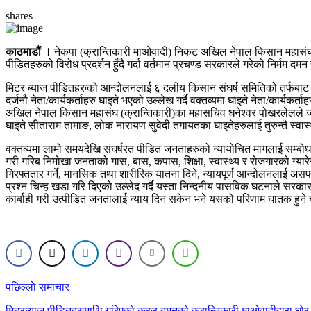
shares
काठमाडौं ।
नेकपा (क्रान्तिकारी माओवादी) निकट अखिल नेपाल किसान महासंघ (क
पीडितहरुको विरोध प्रदर्शन हुँदै गर्दा वर्तमान प्रचण्ड सरकारले गरेको निर्मम 
मिटर ब्याज पीडितहरुको आन्दोलनलाई ६ दलीय किसान संघर्ष समितिको तर्फबाट 
दर्जनौ नेता/कार्यकर्ताहरु घाइते भएको उल्लेख गर्दै वक्तव्यमा घाइते नेता/कार्यकर
अखिल नेपाल किसान महासंघ (क्रान्तिकारी)का महासचिव धनेश्वर पोखरलेलले जा
घाइते सीताराम तामाङ, लोक नारायण सुवेदी तगायतका घाइतेहरुलाई तुरुन्तै स्वा
वक्तव्यमा लामो समयदेखि संघर्षरत पीडित जनताहरुको न्यायोचित मागलाई सम्बोधन ग
गरी गरिब निमोखा जनताको गास, बास, कपास, शिक्षा, स्वास्थ्य र रोजगारको ग्यारेन्
गिरफ्ततार गर्ने, मानसिक तथा शारीरिक यातना दिने, न्यायपूर्ण आन्दोलनलाई असफ
प्रश्न चिन्ह खडा गरि दिएको उल्लेद गर्दै यस्ता निन्दनीय पासविक घटनाले सरक
कार्बाही गरी उत्पीडित जनतालाई न्याय दिन सकेन भने यसको परिणाम घातक हुने
Post
पछिल्लाे समाचार
navigation
मिटरब्याज पीडितहरुमाथि गरिएको क्रुर दमनको क्रान्तिकारी माओवादीद्वारा घोर भ