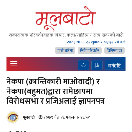
सकारात्मक परिवर्तनवाहक विचार, कला/साहित्य र सत्य खवरको बाटाे
२०८३ साउन २२ शुक्रवार
०६:५२:२६ बजे
हाम्राे बारेमा
मिति परिवर्तन
विनिमय दर
वर्गदृष्टि
नेकपा (क्रान्तिकारी माओवादी) र
नेकपा(बहुमत)द्वारा रामेछापमा
विरोधसभा र प्रजिअलाई ज्ञापनपत्र
२०७९ चैत २८ मंगलवार १६:५१
मूलबाटाे