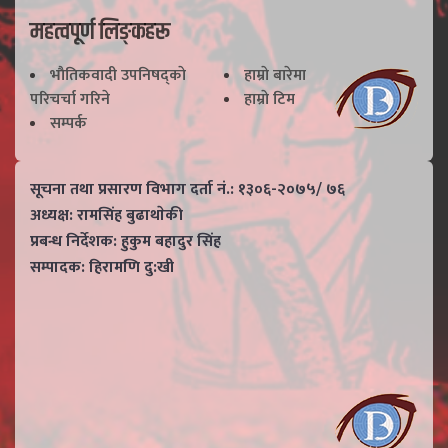
महत्वपूर्ण लिङ्कहरू
भाैतिकवादी उपनिषद्काे
हाम्राे बारेमा
परिचर्चा गरिने
हाम्राे टिम
सम्पर्क
सूचना तथा प्रसारण विभाग दर्ता नं.: १३०६-२०७५/ ७६
अध्यक्ष: रामसिंह बुढाथाेकी
प्रबन्ध निर्देशक: हुकुम बहादुर सिंह
सम्पादक: हिरामणि दु:खी