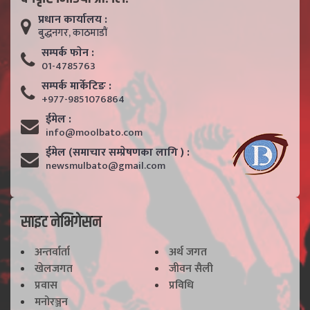
प्रधान कार्यालय :
बुद्धनगर, काठमाडाैं
सम्पर्क फाेन :
01-4785763
सम्पर्क मार्केटिङ :
+977-9851076864
ईमेल :
info@moolbato.com
ईमेल (समाचार सम्प्रेषणका लागि ) :
newsmulbato@gmail.com
साइट नेभिगेसन
अन्तर्वार्ता
अर्थ जगत
खेलजगत
जीवन सैली
प्रवास
प्रविधि
मनोरञ्जन