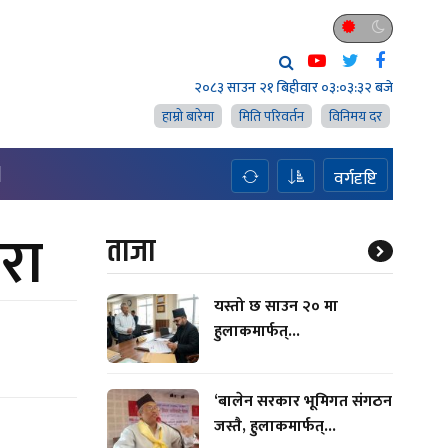
२०८३ साउन २१ बिहीवार
०३:०३:३४ बजे
हाम्राे बारेमा
मिति परिवर्तन
विनिमय दर
H
वर्गदृष्टि
रा
ताजा
यस्तो छ साउन २० मा
हुलाकमार्फत्...
‘बालेन सरकार भूमिगत संगठन
जस्तै, हुलाकमार्फत्...