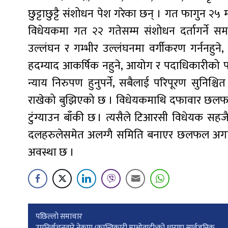
छुट्टाछुट्टै संशोधन पेश गरेका छन् । गत फागुन 
विधेयकमा गत २२ गतेसम्म संशोधन दर्तागर्ने 
उल्लंघन र गम्भीर उल्लंघनमा वर्गीकरण गर्ननहुने, 
हदम्याद आकर्षिक नहुने, आयोग र पदाधिकारीको पदावधि
न्याय निरुपण हुनुपर्ने, सबैलाई परिपूरण सुनिश्चि
राखेको बुझिएको छ । विधेयकमाथि दफावार छलफल गर
टुंग्याउन बाँकी छ । त्यसैले टिआरसी विधेयक सहज
दलहरुलेसमेत अलग्गै समिति बनाएर छलफल अगाडि बढाउनु
अवस्था छ ।
Post
पछिल्लाे समाचार
उपनिर्वाचनवारे नेकपा (क्रान्तिकारी माओवादी)को धारणा सार्वजनिक