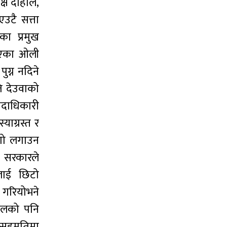
क्ष दाहाल,
एउटै सत्ता
ा प्रमुख
ुभएका ओली
ग्न नदिने
ि देउवाको
पदाधिकारी
ाग्रस्त र
ुंगो लगाउन
 । सरकारले
कलाई छिटो
 गरियोभने
लफलको पनि
 सहमतिमा