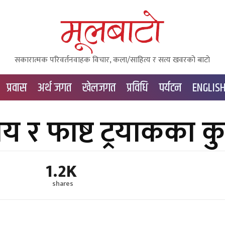
सकारात्मक परिवर्तनवाहक विचार, कला/साहित्य र सत्य खवरको बाटाे
प्रवास
अर्थ जगत
खेलजगत
प्रविधि
पर्यटन
ENGLIS
य र फाष्ट ट्रयाकका कु
1.2K
shares