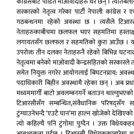
कांग्रेसबाट पीडित माओवादीहरु धेरै छन् । त्यतिबेल
सरकारको नेतृत्व गरेका पार्टी नेपाली कांग्रेस र
गठबन्धनमा रहेको अवस्था छ । त्यसैले टिआरस
नेताहरुकाबीचमा छलफल भएर सहमतिमा हस्ताक्षर 
लगायतसँग छलफल र सहमतिको कुरा आउँछ । यसअघि पन
उपरोक्त तीन दलका नेताहरुनै रहेको बिभिन्न घटना
नेतृत्वमा बनेको माओवादी केन्द्रसहितको सरकारल
समेत नियुक्त नगरेर आयोगलाई बिघटनप्राय: अवस्थ
पदाधिकारी बिहीन अवस्थामै रहेका छन् । अब प्रधान
मध्यममार्गी बाटो अवलम्बनगर्ने बताउन थाल्नुभएको
टिआरसीसँग सम्बन्धित,संवैधानिक परिषद्सँग स
टुंग्याउनेभन्दै ‘एउटै घान’मा हाल्न खोजेको देख
त्यो कहिल्यै पनि टुंगोमा पुग्दैन । उक्त विध
आबश्यकता पर्दछ । टिआरसी विधेयककाबारेमा 