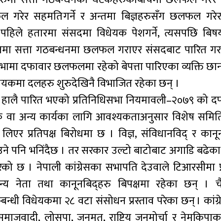
छलफल गरेर सहमतिगर्ने र अन्तमा बिज्ञहरुसँग छलफल गरे
 पहिले हतारमा संसदमा विधेयक पेशगर्ने, त्यसपछि बिषय
 अन्तमा सत्ता गठबन्धनमा छलफल गराएर संसदबाट पारित गरा
भामा दफावार छलफलमा रहेको बेपत्ता पारिएका व्यक्ति छान
ेयकमा दलहरु शुरुदेखिनै विभाजित रहेका छन् ।
छ । हालै पारित भएको प्रतिनिधिसभा नियमावली–२०७९ को द
ेयक वा अन्य कार्यका लागि आवश्यकताअनुसार विशेष समित
एर प्रतिपक्ष बिरोधमा छ । विज्ञ, संविधानविद् र कानू
ने पनि भनिंदैछ । तर सरकार उल्टो बाटोबाट अगाडि बढेक
को छ । नेपाली कांग्रेसका सभापति देउवाले टिआरसीमा प्रध
्य नेता तथा कानूनबिद्हरु बिपक्षमा रहेका छन् । चैत
्धी विधेयकमा २८ वटा संसोधन प्रस्ताव परेका छन् । कांग्र
त समाजवादी, लोसपा, जनमत, राष्ट्रिय जनमोर्चा र नेमकिपा