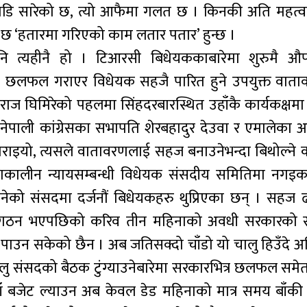
व अगाडि सारेको छ, त्यो आफैमा गलत छ । किनकी अति महत्वप
 नै छ ‘हतारमा गरिएको काम लतार पतार’ हुन्छ ।
नि त्यहीनै हो । टिआरसी बिधेयककाबारेमा शुरुमै औ
चमा छलफल गराएर विधेयक सहजै पारित हुने उपयुक्त वात
ेवराज घिमिरेको पहलमा सिंहदरबारस्थित उहाँकै कार्यकक्षम
ल, नेपाली कांग्रेसका सभापति शेरबहादुर देउवा र एमालेका अध
इयो, त्यसले वातावरणलाई सहज बनाउनेभन्दा बिथोल्ने 
रमणकालीन न्यायसम्बन्धी विधेयक संसदीय समितिमा नगइकन
ेको संसदमा दर्जनौं बिधेयकहरु थुप्रिएका छन् । सहज 
र गठन भएपछिको करिव तीन महिनाको अवधी सरकारको
ता पाउन सकेको छैन । अब जतिसक्दो चाँडो यो चालु हिउँदे
। चालु संसदको बैठक टुंग्याउनेबारेमा सरकारभित्र छलफल सम
नयाँ बजेट ल्याउन अब केवल डेड महिनाको मात्र समय बाँकी