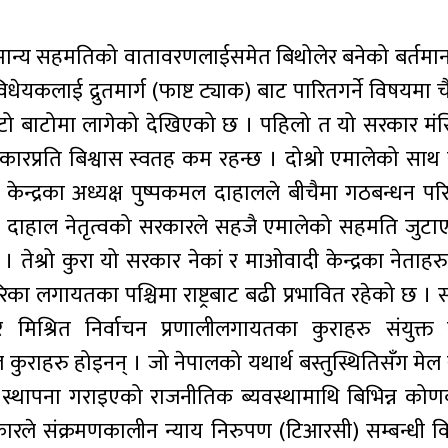
सामान्य सहमतिको वातावरणलाईसमेत बिथोलेर बनेको बर्तमा
ेयकलाई द्रुतमार्ग (फाष्ट ट्याक) बाट पारितगर्ने विषयमा 
ल्टो बाटोमा लागेको देखिएको छ । पहिलो त यो सरकार मं
ारप्रति बिश्वास स्वतह कम रहन्छ । दोश्रो एमालेको सा
 केन्द्रका अध्यक्ष पुष्पकमल दाहालले बीचैमा गठबन्धन परि
दाहाल नेतृत्वको सरकारले सहजै एमालेको सहमति जुटाए
 । तेश्रो कुरा यो सरकार नेकां र माओवादी केन्द्रका नेताहर
ेरिका लगायतका पश्चिमा राष्ट्रबाट बढी प्रभावित रहेको छ ।
श्रित निर्वाचन प्रणालीलगायतका कुराहरु संयुक्त राष
ील कुराहरु होइनन् । जो नेपालको यथार्थ बस्तुस्थितिसँग मे
ि स्थापना गराइएको राजनीतिक ब्यवस्थामाथि बिभिन्न को
सरकारले संक्रमणकालीन न्याय निरुपण (टिआरसी) सम्बन्धी 