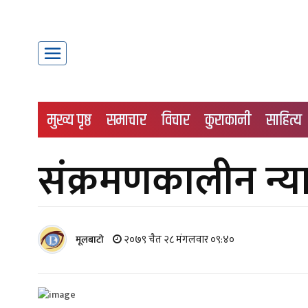
मुख्य पृष्ठ
समाचार
विचार
कुराकानी
साहित्य
संक्रमणकालीन न्या
२०७९ चैत २८ मंगलवार ०९:४०
मूलबाटाे