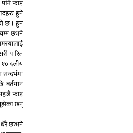
पनि फाष्ट
दहरु हुने
ो छ । हुन
अचम्म छभने
समस्यालाई
सरी पारित
का १० दलीय
सन्दर्भमा
ि बर्तमान
हजै फाष्ट
बुझेका छन्
ेरै छन्भने