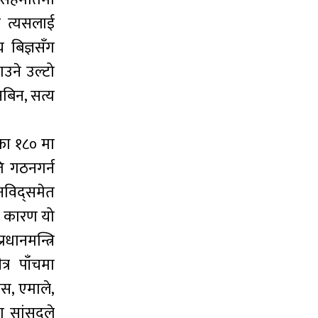
र त्यसलाई
 बिज्ञसँग
उने उल्टो
बिन, सत्य
फा १८० मा
ि गठनगर्न
नविद्समेत
ा कारण यो
ानमन्त्रि
्र पाँचमा
ेस, एमाले,
का सांसदले