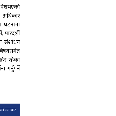
ि पेशभएको
नव अधिकार
नका घटनामा
, पारदर्शी
तका संशोधन
 बिषयसमेत
हिर रहेका
गर्नुपर्ने
्लाे समाचार