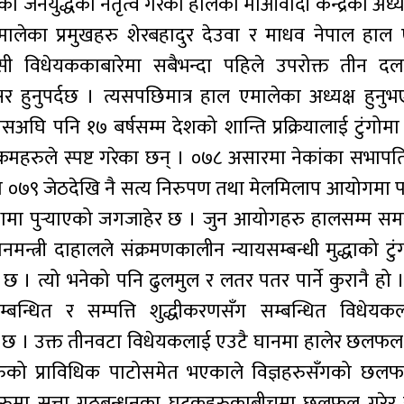
ाको जनयुद्धको नेतृत्व गरेका हालका माओवादी केन्द्रका अध्य
 एमालेका प्रमुखहरु शेरबहादुर देउवा र माधव नेपाल हाल 
ी विधेयककाबारेमा सबैभन्दा पहिले उपरोक्त तीन दलक
हुनुपर्दछ । त्यसपछिमात्र हाल एमालेका अध्यक्ष हुन
ि १७ बर्षसम्म देशको शान्ति प्रक्रियालाई टुंगोमा पु
क्रमहरुले स्पष्ट गरेका छन् । ०७८ असारमा नेकांका सभापत
े त ०७९ जेठदेखि नै सत्य निरुपण तथा मेलमिलाप आयोगमा 
ामा पुर्‍याएको जगजाहेर छ । जुन आयोगहरु हालसम्म समस्य
मन्त्री दाहालले संक्रमणकालीन न्यायसम्बन्धी मुद्धाको ट
 छ । त्यो भनेको पनि ढुलमुल र लतर पतर पार्ने कुरानै हो
म्बन्धित र सम्पत्ति शुद्धीकरणसँग सम्बन्धित विधेय
िएको छ । उक्त तीनवटा विधेयकलाई एउटै घानमा हालेर छलफल
ेयकहरुको प्राविधिक पाटोसमेत भएकाले विज्ञहरुसँगको छ
शुरुमा सत्ता गठबन्धनका घटकहरुकाबीचमा छलफल गरेर