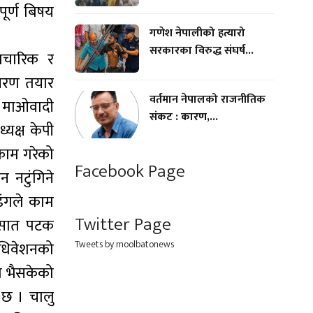
ूर्ण बिषय
गणेश नेपालीको हत्यारो
सरकारका विरुद्ध संघर्ष...
पचारिक र
ावरण तयार
वर्तमान नेपालको राजनीतिक
ा माओवादी
संकट : कारण,...
्यक्ष केपी
काम गरेको
Facebook Page
 नटुंगिने
ढंगले काम
Twitter Page
 सात पटक
Tweets by moolbatonews
 अधिवेशनको
ेत भैसकेको
 छ । चालु