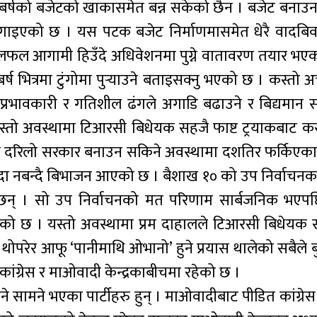
्षको बजेटको खाकासमेत बन्न सकेको छैन । बजेट बनाउन 
 लगाइएको छ । यस पटक बजेट निर्माणमासमेत धेरै वादबिवा
फल आगामी हिउँदे अधिवेशनमा पुग्ने वातावरण तयार भएक
्ष भित्रमा टुंगोमा पुर्‍याउने बताइसक्नु भएको छ । कस्तो 
भावकारी र गतिशील ढंगले अगाडि बढाउने र बिद्यमान 
। यस्तो अवस्थामा टिआरसी बिधेयक सहजै फाष्ट ट्रयाकबाट क
य दिगो दरिलो सरकार बनाउन सकिने अवस्थामा दशतिर फर्किए
 नबन्दै बिभाजन आएको छ । बैशाख १० को उप निर्वाचनका 
छन् । सो उप निर्वाचनको मत परिणाम सार्बजनिक भएपछ
एको छ । यस्तो अवस्थामा प्रम दाहालले टिआरसी बिधेयक स
थोपरेर आफू ‘पानीमाथि ओभानो’ हुने प्रयास थालेको सबैले 
ांग्रेस र माओवादी केन्द्रकाबीचमा रहेको छ ।
े सामने भएका पार्टीहरु हुन् । माओवादीबाट पीडित कांग्रेस ध