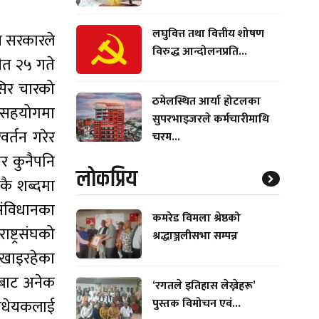
लघुवित्त तथा वित्तीय शोषण
न सरकारले
विरुद्ध आन्दोलनप्रति...
चैत २५ गते
सिर चारको
ठमेलस्थित आर्या होटलका
थ सहयोगमा
सुपरभाइजरले कर्मचारीमाथि
वर्तन गरेर
चरम...
र कुनैपनि
लाेकप्रिय
ुकै शब्दमा
 संविधानका
कमरेड विमला श्रेष्ठको
्ट्रसंघको
श्रद्धाञ्जलीसभा सम्पन्न
ल खाइरहेका
णबाट अनेक
‘रगतले इतिहास लेख्नेहरू’
पुस्तक विमोचन एवं...
विधेयकलाई