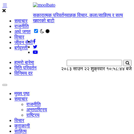
सकारात्मक परिवर्तनवाहक विचार, कला/साहित्य र सत्य
खवरको बाटाे
समाचार
राजनीति
अर्थ जगत
विचार
जीवन सैली
बर्गदृस्ती
हाम्राे बारेमा
मिति परिवर्तन
२०८३ साउन २२ शुक्रवार
१०:५८:४४ बजे
विनिमय दर
मुख्य पृष्ठ
समाचार
राजनीति
अन्तराष्ट्रिय
राष्ट्रिय
विचार
कुराकानी
साहित्य