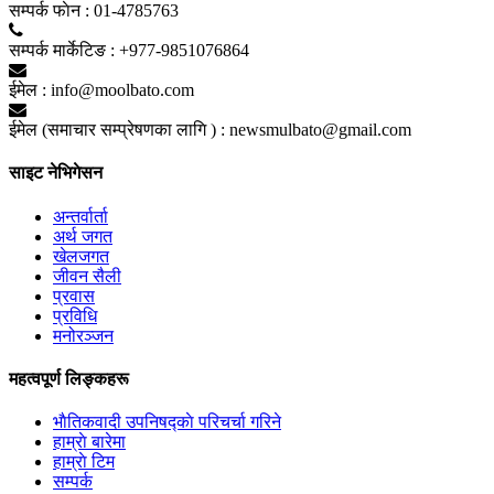
सम्पर्क फाेन :
01-4785763
सम्पर्क मार्केटिङ :
+977-9851076864
ईमेल :
info@moolbato.com
ईमेल (समाचार सम्प्रेषणका लागि ) :
newsmulbato@gmail.com
साइट नेभिगेसन
अन्तर्वार्ता
अर्थ जगत
खेलजगत
जीवन सैली
प्रवास
प्रविधि
मनोरञ्जन
महत्वपूर्ण लिङ्कहरू
भाैतिकवादी उपनिषद्काे परिचर्चा गरिने
हाम्राे बारेमा
हाम्राे टिम
सम्पर्क