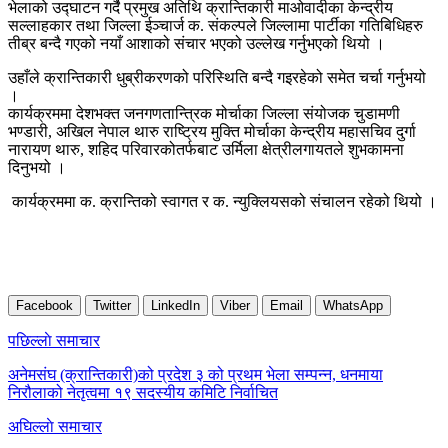
भेलाको उद्घाटन गर्दै प्रमुख अतिथि क्रान्तिकारी माओवादीका केन्द्रीय
सल्लाहकार तथा जिल्ला ईञ्चार्ज क. संकल्पले जिल्लामा पार्टीका गतिबिधिहरु
तीब्र बन्दै गएको नयाँ आशाको संचार भएको उल्लेख गर्नुभएको थियो ।
उहाँले क्रान्तिकारी धुब्रीकरणको परिस्थिति बन्दै गइरहेको समेत चर्चा गर्नुभयो
।
कार्यक्रममा देशभक्त जनगणतान्त्रिक मोर्चाका जिल्ला संयोजक चुडामणी
भण्डारी, अखिल नेपाल थारु राष्ट्रिय मुक्ति मोर्चाका केन्द्रीय महासचिव दुर्गा
नारायण थारु, शहिद परिवारकोतर्फबाट उर्मिला क्षेत्रीलगायतले शुभकामना
दिनुभयो ।
कार्यक्रममा क. क्रान्तिको स्वागत र क. न्युक्लियसको संचालन रहेको थियो ।
Facebook
Twitter
LinkedIn
Viber
Email
WhatsApp
Post
पछिल्लाे समाचार
navigation
अनेमसंघ (क्रान्तिकारी)को प्रदेश ३ को प्रथम भेला सम्पन्न, धनमाया
निरौलाको नेतृत्वमा १९ सदस्यीय कमिटि निर्वाचित
अघिल्लाे समाचार