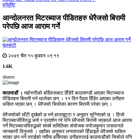
वर्गदृष्टि
आन्दोलनरत मिटरब्याज पीडितहरु धेरैजसो बिरामी
परेपछि आज आराम गर्ने
मूलबाटाे
२०७९ चैत १५ बुधवार ०९:१९
1.6K
shares
काठमाडौं ।
महोत्तरीको बर्दिवासबाट हिँडेरै काठमाण्डौ आएका मिटरब्याज
पीडितहरु बिरामी पर्न थालेका छन् । ११ दिन पैदल हिँडेर आएका उनीहरु
थकित भएका छन् । धेरैजसो चिसोका कारण बिरामी परेका छन् ।
धेरैजसोको घाँटी दुखेको छ भने हातखुट्टा र अनुहार सुन्निएको छ । हिजो
मिटरब्याजीविरुद्ध धर्ना र प्रदर्शन गरे पनि धेरैजसो बिरामी भएकाले आज आराम
गर्ने मिटरब्याजविरुद्धको संघर्ष समितिका संयोजक मनोजकुमार पासवानले
जानकारी दिनुभयो । उहाँका अनुसार लगातारको हिँडाइले धेरैजसो थकित
भएका छन् भने तराईको गर्मीमा हुर्किएका उनीहरुलाई काठमाडौंको चिसोले पनि