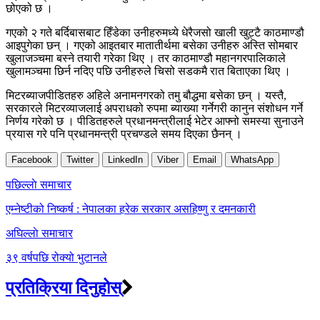
छोएको छ ।
गएको २ गते बर्दिबासबाट हिँडेका उनीहरुमध्ये धेरैजसो खाली खुट्टै काठमाण्डौ
आइपुगेका छन् । गएको आइतबार मातातीर्थमा बसेका उनीहरु अस्ति सोमबार
खुलाजञ्चमा बस्ने तयारी गरेका थिए । तर काठमाण्डौ महानगरपालिकाले
खुलामञ्चमा छिर्न नदिए पछि उनीहरुले चिसो सडकमै रात बिताएका थिए ।
मिटरब्याजपीडितहरु अहिले अनामनगरको तमु बौद्धमा बसेका छन् । यस्तै,
सरकारले मिटरव्याजलाई अपराधको रुपमा ब्याख्या गर्नेगरी कानुन संशोधन गर्ने
निर्णय गरेको छ । पीडितहरुले प्रधानमन्त्रीलाई भेटेर आफ्नो समस्या सुनाउने
प्रयास गरे पनि प्रधानमन्त्री प्रचण्डले समय दिएका छैनन् ।
Facebook
Twitter
LinkedIn
Viber
Email
WhatsApp
Post
पछिल्लाे समाचार
navigation
एम्नेष्टीको निष्कर्ष : नेपालका हरेक सरकार असहिष्णु र दमनकारी
अघिल्लाे समाचार
३९ वर्षपछि रोक्यो भुटानले
प्रतिक्रिया दिनुहोस्