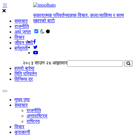
सकारात्मक परिवर्तनवाहक विचार, कला/साहित्य र सत्य
खवरको बाटाे
समाचार
राजनीति
अर्थ जगत
विचार
जीवन सैली
बर्गदृस्ती
२०८३ साउन २४ आइतवार
हाम्राे बारेमा
मिति परिवर्तन
विनिमय दर
मुख्य पृष्ठ
समाचार
राजनीति
अन्तराष्ट्रिय
राष्ट्रिय
विचार
कुराकानी