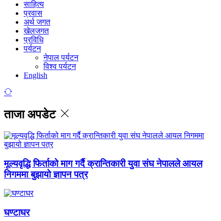
साहित्य
प्रवास
अर्थ जगत
खेलजगत
प्रविधि
पर्यटन
नेपाल पर्यटन
विश्व पर्यटन
English
ताजा अपडेट
मूल्यवृद्धि फिर्ताको माग गर्दै क्रान्तिकारी युवा संघ नेपालले आयल
निगममा बुझायो ज्ञापन पत्र
घण्टाघर