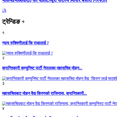
भाकपा(माओवादी) का पोलिटव्यूरो सदस्य मिसिर बेसारा गिरफ्तार
ट्रेन्डिङ
+
१
न्याय रुक्मिणीलाई कि राधालाई ?
२
क्रान्तिकारी कम्युनिष्ट पार्टी नेपालका महासचिव मोहन...
३
महासचिवबाट मोहन वैद्य किरणको राजिनामा, क्रान्तिकारी...
४