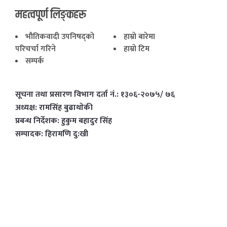
महत्वपूर्ण लिङ्कहरू
भाैतिकवादी उपनिषद्काे
हाम्राे बारेमा
परिचर्चा गरिने
हाम्राे टिम
सम्पर्क
सूचना तथा प्रसारण विभाग दर्ता नं.: १३०६-२०७५/ ७६
अध्यक्ष: रामसिंह बुढाथाेकी
प्रबन्ध निर्देशक: हुकुम बहादुर सिंह
सम्पादक: हिरामणि दु:खी