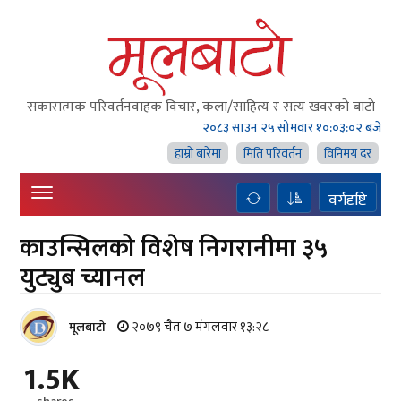
सकारात्मक परिवर्तनवाहक विचार, कला/साहित्य र सत्य खवरको बाटाे
२०८३ साउन २५ सोमवार
१०:०३:०३ बजे
हाम्राे बारेमा
मिति परिवर्तन
विनिमय दर
वर्गदृष्टि
काउन्सिलको विशेष निगरानीमा ३५
युट्युब च्यानल
२०७९ चैत ७ मंगलवार १३:२८
मूलबाटाे
1.5K