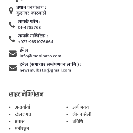
प्रधान कार्यालय :
बुद्धनगर, काठमाडाैं
सम्पर्क फाेन :
01-4785763
सम्पर्क मार्केटिङ :
+977-9851076864
ईमेल :
info@moolbato.com
ईमेल (समाचार सम्प्रेषणका लागि ) :
newsmulbato@gmail.com
साइट नेभिगेसन
अन्तर्वार्ता
अर्थ जगत
खेलजगत
जीवन सैली
प्रवास
प्रविधि
मनोरञ्जन