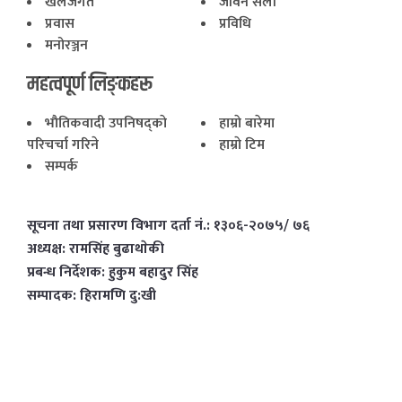
खेलजगत
जीवन सैली
प्रवास
प्रविधि
मनोरञ्जन
महत्वपूर्ण लिङ्कहरू
भाैतिकवादी उपनिषद्काे
हाम्राे बारेमा
परिचर्चा गरिने
हाम्राे टिम
सम्पर्क
सूचना तथा प्रसारण विभाग दर्ता नं.: १३०६-२०७५/ ७६
अध्यक्ष: रामसिंह बुढाथाेकी
प्रबन्ध निर्देशक: हुकुम बहादुर सिंह
सम्पादक: हिरामणि दु:खी