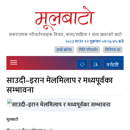
सकारात्मक परिवर्तनवाहक विचार, कला/साहित्य र सत्य खवरको बाटाे
२०८३ साउन २२ शुक्रवार
०४:५६:४५ बजे
हाम्राे बारेमा
मिति परिवर्तन
विनिमय दर
वर्गदृष्टि
साउदी–इरान मेलमिलाप र मध्यपूर्वका
सम्भावना
मूलबाटाे