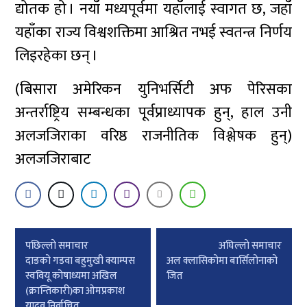
द्योतक हो । नयाँ मध्यपूर्वमा यहाँलाई स्वागत छ, जहाँ
यहाँका राज्य विश्वशक्तिमा आश्रित नभई स्वतन्त्र निर्णय
लिइरहेका छन् ।
(बिसारा अमेरिकन युनिभर्सिटी अफ पेरिसका
अन्तर्राष्ट्रिय सम्बन्धका पूर्वप्राध्यापक हुन्, हाल उनी
अलजजिराका वरिष्ठ राजनीतिक विश्लेषक हुन्)
अलजजिराबाट
Post
पछिल्लाे समाचार
अघिल्लाे समाचार
navigation
दाङको गडवा बहुमुखी क्याम्पस
अल क्लासिकोमा बार्सिलोनाको
स्ववियू कोषाध्यमा अखिल
जित
(क्रान्तिकारी)का ओमप्रकाश
यादव निर्वाचित