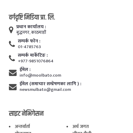
वर्गदृष्टि मिडिया प्रा. लि.
प्रधान कार्यालय :
बुद्धनगर, काठमाडाैं
सम्पर्क फाेन :
01-4785763
सम्पर्क मार्केटिङ :
+977-9851076864
ईमेल :
info@moolbato.com
ईमेल (समाचार सम्प्रेषणका लागि ) :
newsmulbato@gmail.com
साइट नेभिगेसन
अन्तर्वार्ता
अर्थ जगत