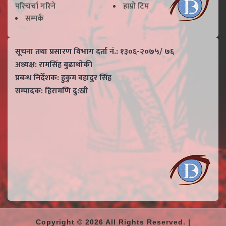
परिचर्चा गरिने
हाम्राे टिम
सम्पर्क
सूचना तथा प्रसारण विभाग दर्ता नं.: १३०६-२०७५/ ७६
अध्यक्ष: रामसिंह बुढाथाेकी
प्रबन्ध निर्देशक: हुकुम बहादुर सिंह
सम्पादक: हिरामणि दु:खी
Copyright © 2026 All Rights Reserved. |