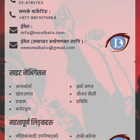
01-4785763
सम्पर्क मार्केटिङ :
+977-9851076864
ईमेल :
info@moolbato.com
ईमेल (समाचार सम्प्रेषणका लागि ) :
newsmulbato@gmail.com
साइट नेभिगेसन
अन्तर्वार्ता
अर्थ जगत
खेलजगत
जीवन सैली
प्रवास
प्रविधि
मनोरञ्जन
महत्वपूर्ण लिङ्कहरू
भाैतिकवादी उपनिषद्काे
हाम्राे बारेमा