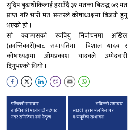
सुदिप बुढाथोकिलाई हराउँदै ३१ मतका बिरुद्ध ७९ मत
प्राप्त गरि भारी मत अन्तरले कोषाध्यक्षमा बिजयी हुनु
भएको हाे ।
सो क्याम्पसको स्ववियु निर्वाचनमा अखिल
(क्रान्तिकारी)बाट सभापतिमा विशाल यादव र
कोषाध्यक्षमा ओमप्रकाश यादवले उम्मेदवारी
दिनुभएकाे थियाे ।
Post
पछिल्लाे समाचार
अघिल्लाे समाचार
navigation
क्रान्तिकारी माओवादी बर्दघाट
साउदी–इरान मेलमिलाप र
नगर समितिमा नयाँ नेतृत्व
मध्यपूर्वका सम्भावना