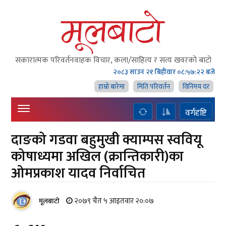
सकारात्मक परिवर्तनवाहक विचार, कला/साहित्य र सत्य खवरको बाटाे
२०८३ साउन २१ बिहीवार
०८:५७:२३ बजे
हाम्राे बारेमा
मिति परिवर्तन
विनिमय दर
वर्गदृष्टि
दाङको गडवा बहुमुखी क्याम्पस स्ववियू
कोषाध्यमा अखिल (क्रान्तिकारी)का
ओमप्रकाश यादव निर्वाचित
२०७९ चैत ५ आइतवार २०:०७
मूलबाटाे