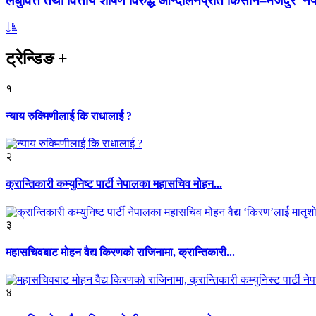
लघुवित्त तथा वित्तीय शोषण विरुद्ध आन्दोलनप्रति किसान–मजदुर नेप
ट्रेन्डिङ
+
१
न्याय रुक्मिणीलाई कि राधालाई ?
२
क्रान्तिकारी कम्युनिष्ट पार्टी नेपालका महासचिव मोहन...
३
महासचिवबाट मोहन वैद्य किरणको राजिनामा, क्रान्तिकारी...
४