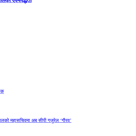
ालको ऐक्यवद्धता