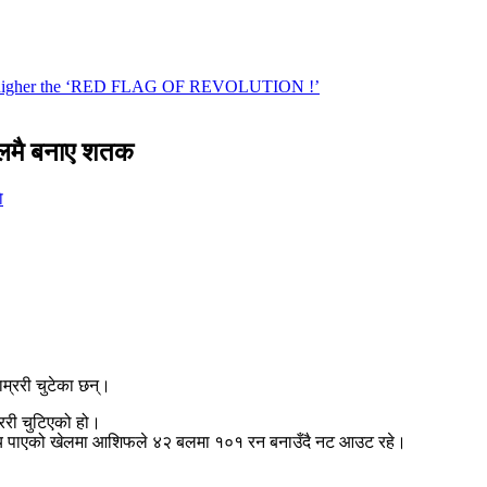
बलमै बनाए शतक
े
म्ररी चुटेका छन्।
म्ररी चुटिएको हो।
ष्य पाएको खेलमा आशिफले ४२ बलमा १०१ रन बनाउँदै नट आउट रहे।