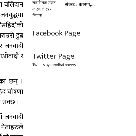
मा बलिदान
संकट : कारण,...
जनयुद्धमा
ई ‘सहिद’को
Facebook Page
्ररी डुब्न
्ध र जनवादी
Twitter Page
, माओवादी र
Tweets by moolbatonews
एका छन् ।
हिद घोषणा
न सक्छ ।
याँ जनवादी
 नेताहरुले