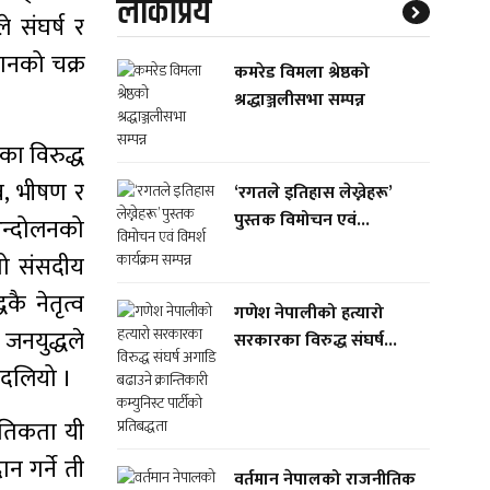
लाेकप्रिय
े संघर्ष र
ानको चक्र
कमरेड विमला श्रेष्ठको
श्रद्धाञ्जलीसभा सम्पन्न
का विरुद्ध
्र, भीषण र
‘रगतले इतिहास लेख्नेहरू’
पुस्तक विमोचन एवं...
नआन्दोलनको
ंगो संसदीय
कै नेतृत्व
गणेश नेपालीको हत्यारो
 जनयुद्धले
सरकारका विरुद्ध संघर्ष...
 बदलियो ।
पातिकता यी
न गर्ने ती
वर्तमान नेपालको राजनीतिक