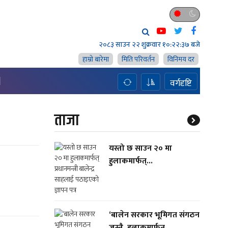
२०८३ साउन २२ शुक्रवार
१०:२२:३८ बजे
हाम्राे बारेमा
मिति परिवर्तन
विनिमय दर
H
वर्गदृष्टि
ताजा
यस्तो छ साउन २० मा
हुलाकमार्फत्...
‘बालेन सरकार भूमिगत संगठन
जस्तै, हुलाकमार्फत्...