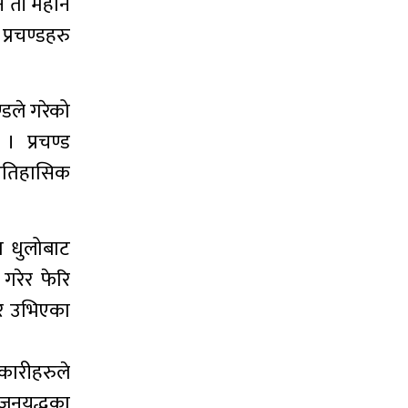
ने ती महान
्रचण्डहरु
्डले गरेको
। प्रचण्ड
े ऐतिहासिक
ा धुलोबाट
गरेर फेरि
ेर उभिएका
कारीहरुले
जनयुद्धका