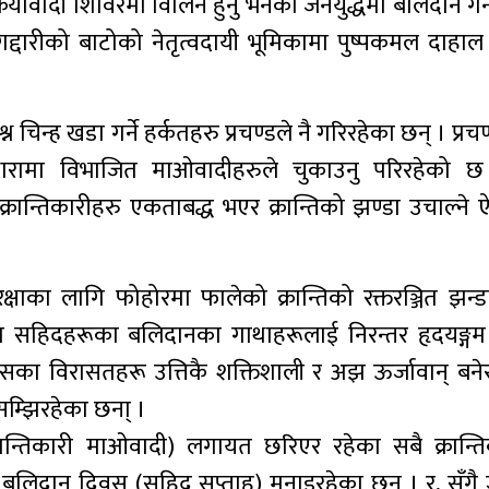
रतिक्रियावादी शिविरमा विलिन हुनु भनेको जनयुद्धमा बलिदान गर्
द्दारीको बाटोको नेतृत्वदायी भूमिकामा पुष्पकमल दाहाल प
 चिन्ह खडा गर्ने हर्कतहरु प्रचण्डले नै गरिरहेका छन् । प्रचण
्न धारामा विभाजित माओवादीहरुले चुकाउनु परिरहेको छ 
 क्रान्तिकारीहरु एकताबद्ध भएर क्रान्तिको झण्डा उचाल्न
क्षाका लागि फोहोरमा फालेको क्रान्तिको रक्तरञ्जित झन्ड
 सहिदहरूका बलिदानका गाथाहरूलाई निरन्तर हृदयङ्गम 
िहासका विरासतहरू उत्तिकै शक्तिशाली र अझ ऊर्जावान् बन
म्झिरहेका छना् ।
तिकारी माओवादी) लगायत छरिएर रहेका सबै क्रान्ति
बलिदान दिवस (सहिद सप्ताह) मनाइरहेका छन् । र, सँगै 