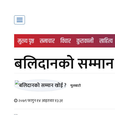
मुख्य पृष्ठ
समाचार
विचार
कुराकानी
साहित्य
बलिदानको सम्मान
मूलबाटाे
२०७९ फागुन १४ आइतवार १३:३१