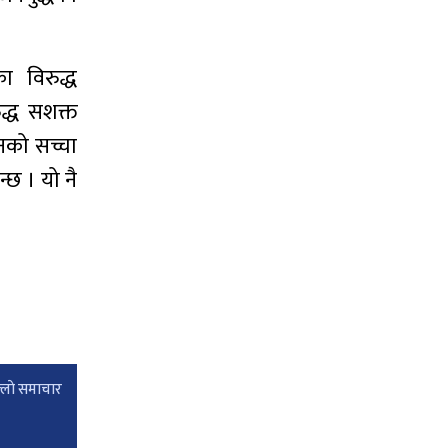
का विरुद्ध
ुद्ध सशक्त
नको सच्चा
्छ । यो नै
्लाे समाचार