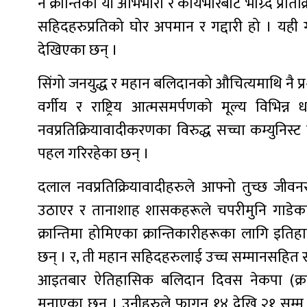
नै क्रान्तिका यी अभिभारा र कार्यभारबाट भाग्र्दै प्
सहिदहरुप्रतिको घोर अपमान र गद्दारी हो । यही ग
देखिएका छन् ।
सिंगो जनयुद्ध र महान बलिदानको औचित्यमाथि नै प्रश्न
वर्गीय र राष्ट्रिय आत्मसमर्पणको मूल्य विभिन
नवप्रतिक्रियावादीकरणका विरुद्ध सच्चा कम्युनिस्ट
पहल गरिरहेका छन् ।
दलाल नवप्रतिक्रियावादीहरुले आफ्नो तुच्छ जीवनर
उठाएर र तानाशाह शासकहरूले चपरीमुनि गाडेका
क्रान्तिमा होमिएका क्रान्तिकारीहरूका लागि इत
छन् । र, ती महान सहिदहरुलाई उच्च सम्मानसहित स
आइतबार ऐतिहासिक बलिदान दिवस नेकपा (क्रान्
मनाएका छन् । उनीहरुले फागुन १४ देखि २१ सम्म 