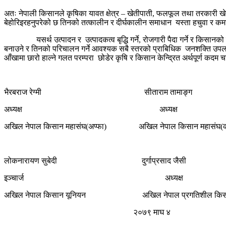
अतः नेपाली किसानले कृषिका यावत क्षेत्र – खेतीपाती, फलफूल तथा तरकारी खेती,
बेहोरिइरहनुपरेको छ तिनको तत्कालीन र दीर्घकालीन समाधान यस्ता हचुवा र कमज
यसर्थ उत्पादन र उत्पादकत्व बृद्धि गर्ने, रोजगारी पैदा गर्ने र किसानको ज
बनाउने र तिनको परिचालन गर्ने आवश्यक सबै स्तरको प्राबिधिक जनशक्ति उपलब्ध
आँखामा छारो हाल्ने गलत परम्परा छोडेर कृषि र किसान केन्द्रित अर्थपूर्ण कदम चा
भैरबराज रेग्मी सीताराम तामाङ्ग
अध्यक्ष अध्यक्ष
अखिल नेपाल किसान महासंघ(अप्फा) अखिल नेपाल किसान महासंघ(क्रा
लोकनारायण सुबेदी दुर्गाप्रसाद जैसी
इञ्चार्ज अध्यक्ष
अखिल नेपाल किसान यूनियन अखिल नेपाल प्रगतिशील किसा
२०७९ माघ ४