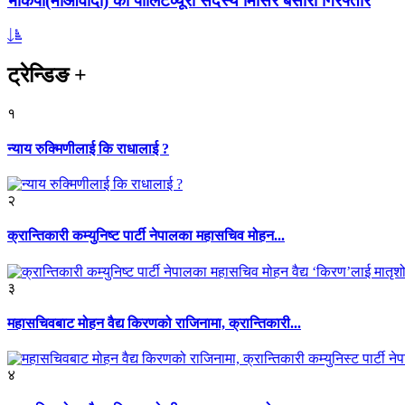
भाकपा(माओवादी) का पोलिटव्यूरो सदस्य मिसिर बेसारा गिरफ्तार
ट्रेन्डिङ
+
१
न्याय रुक्मिणीलाई कि राधालाई ?
२
क्रान्तिकारी कम्युनिष्ट पार्टी नेपालका महासचिव मोहन...
३
महासचिवबाट मोहन वैद्य किरणको राजिनामा, क्रान्तिकारी...
४