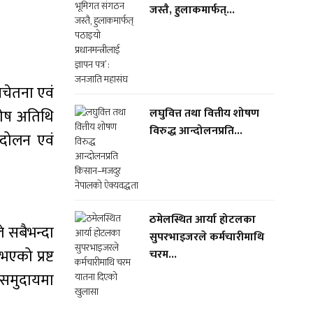
जस्तै, हुलाकमार्फत्...
सचेतना एवं
शेष अतिथि
लघुवित्त तथा वित्तीय शोषण
विरुद्ध आन्दोलनप्रति...
्दोलन एवं
ठमेलस्थित आर्या होटलका
े सबैभन्दा
सुपरभाइजरले कर्मचारीमाथि
एको प्रष्ट
चरम...
न समुदायमा