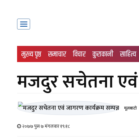
मुख्य पृष्ठ
समाचार
विचार
कुराकानी
साहित्य
मजदुर सचेतना एवं 
मूलबाटाे
२०७७ पुस ७ मंगलवार १९:१८