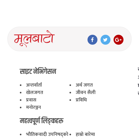
साइट नेभिगेसन
अन्तर्वार्ता
अर्थ जगत
खेलजगत
जीवन सैली
प्रवास
प्रविधि
मनोरञ्जन
महत्वपूर्ण लिङ्कहरू
भाैतिकवादी उपनिषद्काे
हाम्राे बारेमा