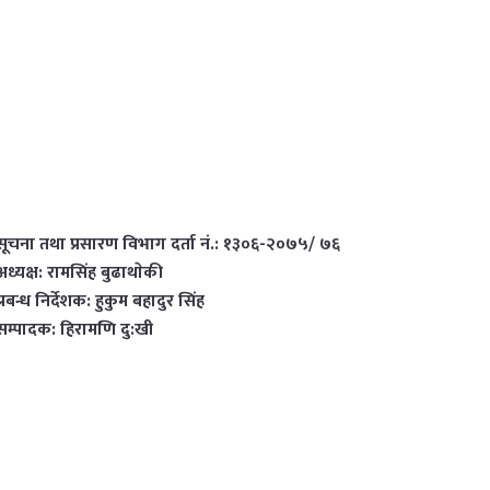
सूचना तथा प्रसारण विभाग दर्ता नं.: १३०६-२०७५/ ७६
अध्यक्ष: रामसिंह बुढाथाेकी
प्रबन्ध निर्देशक: हुकुम बहादुर सिंह
सम्पादक: हिरामणि दु:खी