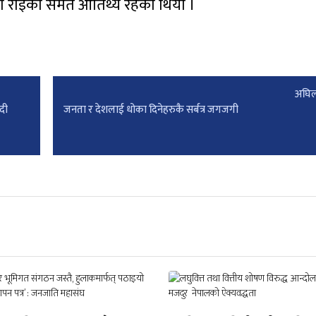
 निशा राईको समेत आतिथ्य रहेको थियो ।
अघिल
दी
जनता र देशलाई धोका दिनेहरुकै सर्बत्र जगजगी