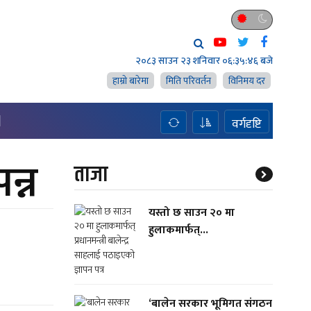
२०८३ साउन २३ शनिवार
०६:३५:४६ बजे
हाम्राे बारेमा
मिति परिवर्तन
विनिमय दर
H
वर्गदृष्टि
न्न
ताजा
यस्तो छ साउन २० मा
हुलाकमार्फत्...
‘बालेन सरकार भूमिगत संगठन